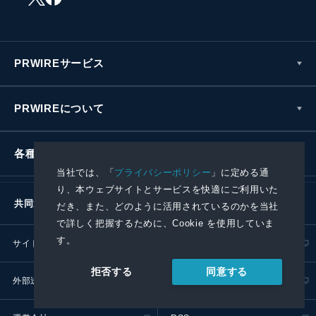
PRWIREサービス
PRWIREについて
各種お問い合わせ
当社では、「
プライバシーポリシー
」に定める通
り、本ウェブサイトとサービスを快適にご利用いた
共同通信社グループ
だき、また、どのように活用されているのかを当社
で詳しく把握するために、Cookie を使用していま
す。
サイトポリシー
プライバシーポリシー
同意する
拒否する
外部送信ポリシー
プレスリリース取扱基準