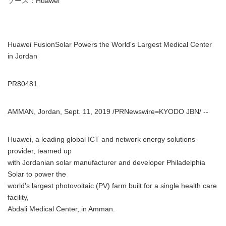
ソース：Huawei
Huawei FusionSolar Powers the World's Largest Medical Center
in Jordan
PR80481
AMMAN, Jordan, Sept. 11, 2019 /PRNewswire=KYODO JBN/ --
Huawei, a leading global ICT and network energy solutions
provider, teamed up
with Jordanian solar manufacturer and developer Philadelphia
Solar to power the
world's largest photovoltaic (PV) farm built for a single health care
facility,
Abdali Medical Center, in Amman.