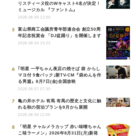
リスティーヌ役のWキャスト4名が決定！
ミュージカル 『ファントム』
2026.08.06 12:00
5
富山県商工会議所青年部連合会 創立50周
年記念祝賀会 「DJ盆踊り」を開催します
2026.08.04 15:25
6
｢明星 一平ちゃん夜店の焼そば 袋 からし
マヨ付 5食パック｣新TV-CM『袋めんを作
る男篇』8月7日(金)全国放映
2026.08.07 07:30
7
亀の井ホテル 有馬 有馬の歴史と文化に触
れる秋の宿泊プランを9月から展開
2026.08.06 11:00
8
「明星 チャルメラカップ 赤い味噌ちゃん
こ味ラーメン」2026年8月31日(月)新発