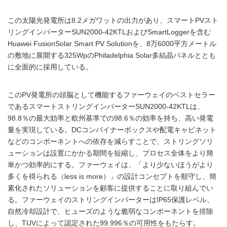
この太陽光発電所は8.2メガワットの出力があり、スマートPVスト
リングインバーターSUN2000-42KTLおよびSmartLoggerを含む
Huawei FusionSolar Smart PV Solutionを、8万6000平方メートル
の敷地に展開する325WpのPhiladelphia Solar多結晶パネルととも
に全面的に採用している。
このPV発電所の頭脳として機能するファーウェイのベストセラー
であるスマートストリングインバーターSUN2000-42KTLは、
98.8％の最大効率と欧州基準での98.6％の効率を持ち、高い発電
量を実現している。DCコンバイナーボックスや配電キャビネット
などのコンポーネントへの依存を減らすことで、ストリングソリ
ューションは設置にかかる期間を短縮し、プロセス全体をより簡
単かつ効率的にする。ファーウェイは、「より少ないほうがより
多くを得られる（less is more）」の設計コンセプトを順守し、簡
素化されたソリューションを顧客に提供することに取り組んでい
る。ファーウェイのストリングインバーターはIP65保護レベル、
自然冷却設計で、ヒューズのような脆弱なコンポーネントを排除
し、TUVによって認定された99.996％の可用性をもたらす。