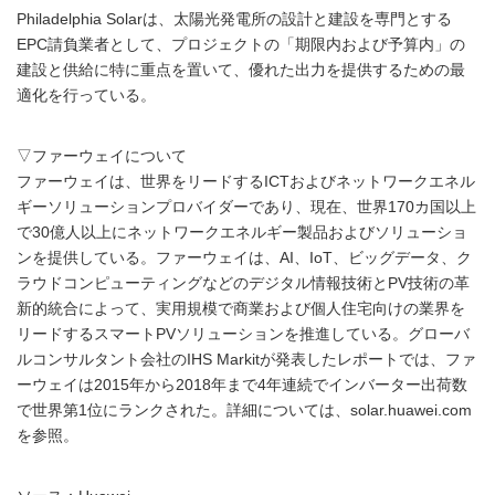
Philadelphia Solarは、太陽光発電所の設計と建設を専門とする
EPC請負業者として、プロジェクトの「期限内および予算内」の
建設と供給に特に重点を置いて、優れた出力を提供するための最
適化を行っている。
▽ファーウェイについて
ファーウェイは、世界をリードするICTおよびネットワークエネル
ギーソリューションプロバイダーであり、現在、世界170カ国以上
で30億人以上にネットワークエネルギー製品およびソリューショ
ンを提供している。ファーウェイは、AI、IoT、ビッグデータ、ク
ラウドコンピューティングなどのデジタル情報技術とPV技術の革
新的統合によって、実用規模で商業および個人住宅向けの業界を
リードするスマートPVソリューションを推進している。グローバ
ルコンサルタント会社のIHS Markitが発表したレポートでは、ファ
ーウェイは2015年から2018年まで4年連続でインバーター出荷数
で世界第1位にランクされた。詳細については、solar.huawei.com
を参照。