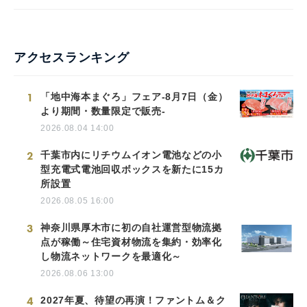
アクセスランキング
1
「地中海本まぐろ」フェア-8月7日（金）
より期間・数量限定で販売-
2026.08.04 14:00
2
千葉市内にリチウムイオン電池などの小
型充電式電池回収ボックスを新たに15カ
所設置
2026.08.05 16:00
3
神奈川県厚木市に初の自社運営型物流拠
点が稼働～住宅資材物流を集約・効率化
し物流ネットワークを最適化～
2026.08.06 13:00
4
2027年夏、待望の再演！ファントム＆ク