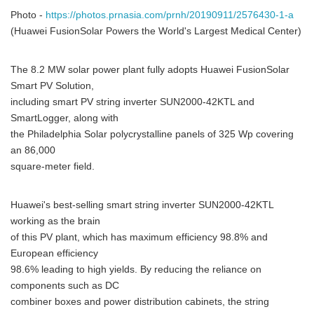
Photo -
https://photos.prnasia.com/prnh/20190911/2576430-1-a
(Huawei FusionSolar Powers the World's Largest Medical Center)
The 8.2 MW solar power plant fully adopts Huawei FusionSolar
Smart PV Solution,
including smart PV string inverter SUN2000-42KTL and
SmartLogger, along with
the Philadelphia Solar polycrystalline panels of 325 Wp covering
an 86,000
square-meter field.
Huawei's best-selling smart string inverter SUN2000-42KTL
working as the brain
of this PV plant, which has maximum efficiency 98.8% and
European efficiency
98.6% leading to high yields. By reducing the reliance on
components such as DC
combiner boxes and power distribution cabinets, the string