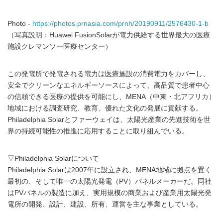
Photo -
https://photos.prnasia.com/prnh/20190911/2576430-1-b
（写真説明：Huawei FusionSolarが電力供給する世界最大の医療
施設クレマンソー医療センター）
この発電所で発電される電力は医療施設の消費電力をカバーし、
安全でクリーンなエネルギーソースによって、高品質で患者中心
の信頼できる医療の提供を可能にし、MENA（中東・北アフリカ）
地域における調査研究、教育、優れた文化の発展に貢献する。
Philadelphia Solarとファーウェイは、太陽光産業の先進技術を世
界の持続可能性の推進に応用することに取り組んでいる。
▽Philadelphia Solarについて
Philadelphia Solarは2007年に設立され、MENA地域に拠点を置く
最初の、そして唯一の太陽光発電（PV）パネルメーカーだ。同社
はPVパネルの製造に加え、実用規模の商業および産業用太陽光発
電所の開発、設計、建設、所有、運営を主な事業としている。