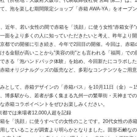
社（所在地：大阪府大阪市、代表取締役社長 宮崎 悌二）は、10
て、泡を楽しむ期間限定ショップ「赤箱 AWA-YA」をオープ
」は、近年、若い女性の間で赤箱を「洗顔」に使う女性“赤箱女子
一面をより多くの人に知っていただきたいと考え、昨年より開
京都での開催に引き続き、今年で2回目の開催。今回は、赤箱
ける金額が高いことから”美容の街”とも言われる「福岡」での
できる「泡ハンドパック体験」を始め、今回新たにコラボした
赤箱オリジナルグッズの販売など、多彩なコンテンツをご用意
として、赤箱デザインの「赤箱バス」を10月11日（金）～1
、博多駅から、若者が多く集まる九州一の繁華街・天神までの
な赤箱コラボイベントをぜひお楽しみください。
京都では来場者12,000人超を記録
箱を「洗顔」に使うすべての女性のことです。20代女性の赤箱ユ
用していることが調査より明らかとなりました。固形石鹸なの