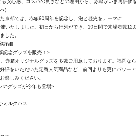
よる安心感、コスパの良さなどの理由から、赤箱がいま再評価を
べ)
京都では、赤箱90周年を記念し、泡と歴史をテーマに
を開催いたしました。初日から行列ができ、10日間で来場者数12,
ました。
内容詳細
岡開催記念グッズを販売！>
」では、赤箱オリジナルグッズを多数ご用意しております。福岡な
好評をいただいた定番人気商品など、前回よりも更にパワーア
お楽しみください。
ンのグッズが今年も登場>
Japanese
かミルクバス