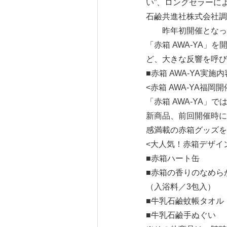
い”、ロングセラーに
石鹼共進社株式会社調
昨年初開催となった
「赤箱 AWA-YA」
ど、大きな反響を呼び
■赤箱 AWA-YA実施
<赤箱 AWA-YA福
「赤箱 AWA-YA
新商品、前回開催時に
感満載の赤箱グッズを
<大人気！赤箱デザイ
■赤箱ハート缶
■赤箱の香りのなめら
（入浴料／3包入）
■牛乳石鹼蚊帳タオル
■牛乳石鹼手ぬぐい