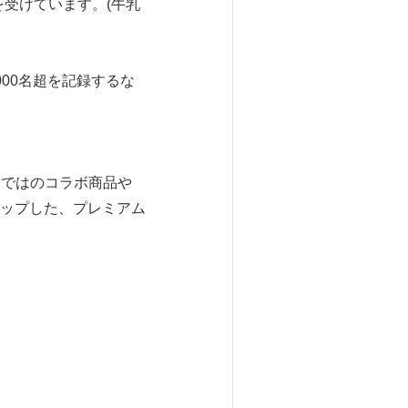
受けています。(牛乳
000名超を記録するな
らではのコラボ商品や
ップした、プレミアム