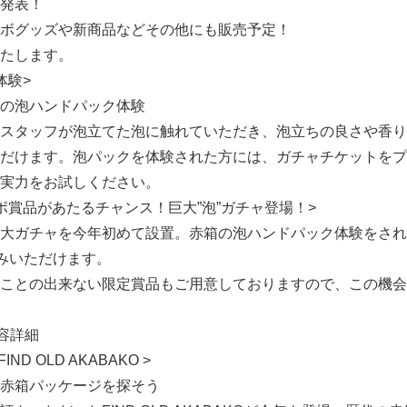
発表！
ボグッズや新商品などその他にも販売予定！
English
たします。
体験>
の泡ハンドパック体験
スタッフが泡立てた泡に触れていただき、泡立ちの良さや香り
だけます。泡パックを体験された方には、ガチャチケットをプ
実力をお試しください。
ボ賞品があたるチャンス！巨大”泡”ガチャ登場！>
大ガチャを今年初めて設置。赤箱の泡ハンドパック体験をされ
しみいただけます。
ことの出来ない限定賞品もご用意しておりますので、この機会
内容詳細
D OLD AKABAKO >
赤箱パッケージを探そう