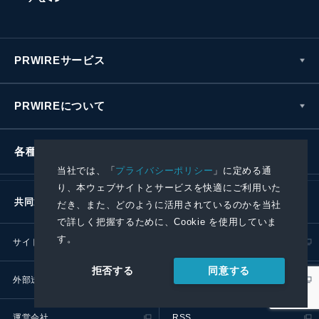
PRWIREサービス
PRWIREについて
各種お問い合わせ
当社では、「
プライバシーポリシー
」に定める通
り、本ウェブサイトとサービスを快適にご利用いた
共同通信社グループ
だき、また、どのように活用されているのかを当社
で詳しく把握するために、Cookie を使用していま
す。
サイトポリシー
プライバシーポリシー
同意する
拒否する
外部送信ポリシー
プレスリリース取扱基準
運営会社
RSS