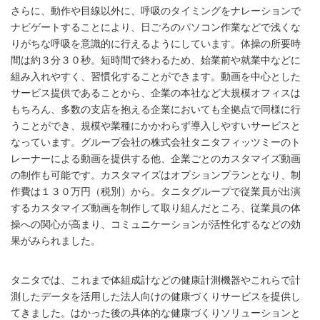
さらに、動作や目線以外に、呼吸のタイミングをナレーションで
ナビゲートすることにより、日ごろのパソコン作業などで浅くな
りがちな呼吸を意識的に行えるようにしています。体操の所要時
間は約３分３０秒。短時間で終わるため、始業前や就業中などに
組み入れやすく、習慣化することができます。動画を中心とした
サービス提供であることから、企業の本社など大規模オフィスは
もちろん、多数の支店を抱える企業においても全拠点で同様に行
うことができ、規模や業種にかかわらず導入しやすいサービスと
なっています。グループ会社の株式会社タニタフィッツミーのト
レーナーによる動画を提供する他、企業ごとのカスタマイズ動画
の制作も可能です。カスタマイズはオプションプランとなり、制
作費は１３０万円（税別）から。タニタグループで従業員が出演
するカスタマイズ動画を制作して取り組んだところ、従業員の体
操への関心が高まり、コミュニケーションが活性化するなどの効
果がみられました。
タニタでは、これまで体組成計などの健康計測機器やこれらで計
測したデータを活用した法人向けの健康づくりサービスを提供し
てきました。はかった後の具体的な健康づくりソリューションと