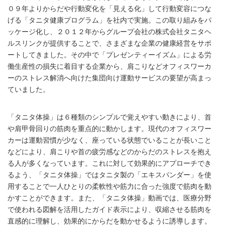
０９年よりからだや行動変化を「見える化」して行動変容につな
げる「タニタ健康プログラム」を社内で実施。この取り組みをパ
ッケージ化し、２０１２年からグループ会社の株式会社タニタヘ
ルスリンクが提供することで、さまざまな企業の健康経営をサポ
ートしてきました。その中で「プレゼンティーイズム」による労
働生産性の損失に着目する企業から、肩こりなどオフィスワーカ
ーのストレス解消へ向けた集団向け運動サービスの要望が高まっ
ていました。
「タニタ体操」は６種類のシンプルで覚えやすい動きにより、首
や肩甲骨回りの筋肉を重点的に動かします。現代のオフィスワー
カーは運動習慣が少なく、座っている状態でいることが長いこと
などにより、肩こりや首の疲労感などのからだのストレスを抱え
る人が多くなっています。これに対して効果的にアプローチでき
るよう、「タニタ体操」ではタニタ製の「エキスパンダー」を使
用することで一人ひとりの柔軟性や筋力に合った強度で筋肉を動
かすことができます。また、「タニタ体操」動画では、医療分野
で使われる図解を活用したガイド表示により、収縮させる筋肉を
直感的に理解し、効果的にからだを動かせるように誘導します。