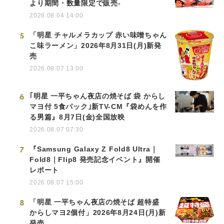
より期間・数量限定で販売-
2026.08.04 14:00
5
「明星 チャルメラカップ 赤い味噌ちゃん
こ味ラーメン」2026年8月31日(月)新発
売
2026.08.07 13:00
6
｢明星 一平ちゃん夜店の焼そば 袋 からし
マヨ付 5食パック｣新TV-CM『袋めんを作
る男篇』8月7日(金)全国放映
2026.08.07 07:30
7
『Samsung Galaxy Z Fold8 Ultra｜
Fold8｜Flip8 発売記念イベント』開催
レポート
2026.08.07 15:00
8
「明星 一平ちゃん夜店の焼そば 超特盛
からしマヨ2個付」2026年8月24日(月)新
発売