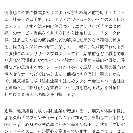
健康総合企業の株式会社タニタ（東京都板橋区前野町１－１４－
２、社長・谷田千里）は、オフィスワーカーのからだのストレス
にアプローチする法人向け健康づくりエクササイズ「タニタ体
操」のサービス提供を９月１８日から開始します。「タニタ体
操」は肩こりや首の疲労感などの解消に効果的な６種類の動き
を、軽快な音楽に合わせて、楽しく、手軽に、短時間で行えるタ
ニタ独自のエクササイズプログラムです。始業前などに職場で取
り入れて習慣化しやすいことが特徴で、使用する筋肉や目線、呼
吸などの意識するポイントを分かりやすく説明する動画の販売や
導入セミナーなどで提供します。価格は１０万円（税別）から
で、健康経営に取り組む企業をはじめタクシー会社やバス会社な
ど運動不足に陥りがちな業務につく社員を抱える法人を対象に、
初年度５０法人への導入を目指します。
近年、健康経営に取り組む企業が増加する中、病気や体調不良に
よる欠勤「アブセンティーイズム」に加えて、出勤しているにも
関わらず、心身の状態の悪さから生産性が低下した状態「プレゼ
ンティーイズム」への関心が高まっています。タニタでは、２０