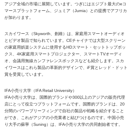
アジア全域の市場に展開しています。つぎにはエジプト最大のeコ
マースプラットフォーム、ジュミア（Jumia）との提携でアフリカ
が加わります。
スカイワース（Skyworth、創維）は、家庭用スマートオーディオ
とビデオ製品で知られています。CEチャイナでは大型スクリーン
の家庭用娯楽システムに使用するHDスマート・セットトップボッ
クス、4K家庭用スマートプロジェクター、スマートTVオーディ
オ、会議用無線カンファレンスボックスなども紹介します。スカ
イワースはこれら製品の革新的デザインで、iF賞とレッド・ドット
賞を受賞しています。
IFA小売り大学（IFA Retail University）
IFA小売り大学は、国際的ブランドや300以上のアジアの販売代理
店にとって役立つプラットフォームです。国際的ブランドは、20
分間のパワーブリーフィングで自社の製品や戦略を紹介すること
ができ、これがアジアの小売業者と結びつけるのです。中国小売
り大手の蘇寧（Suning）は、IFA小売り大学の共同創始者です。