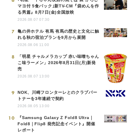
6
マヨ付 5食パック｣新TV-CM『袋めんを作
る男篇』8月7日(金)全国放映
2026.08.07 07:30
7
亀の井ホテル 有馬 有馬の歴史と文化に触
れる秋の宿泊プランを9月から展開
2026.08.06 11:00
8
「明星 チャルメラカップ 赤い味噌ちゃん
こ味ラーメン」2026年8月31日(月)新発
売
2026.08.07 13:00
9
NOK、川崎フロンターレとのクラブパー
トナーを3年連続で契約
2026.08.05 13:00
10
『Samsung Galaxy Z Fold8 Ultra｜
Fold8｜Flip8 発売記念イベント』開催
レポート