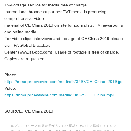
TV-Footage service for media free of charge
International broadcast partner TVT.media is producing
comprehensive video
material of CE China 2019 on site for journalists, TV newsrooms
and online media.
For video clips, interviews and footage of CE China 2019 please
visit IFA Global Broadcast
Center (www.ifa-gbc.com). Usage of footage is free of charge.
Copies are requested.
Photo:
https://mma.prnewswire.com/media/973497/CE_China_2019.jpg
Video:
https://mma.prnewswire.com/media/998329/CE_China.mp4
SOURCE: CE China 2019
本プレスリリースは発表元が入力した原稿をそのまま掲載しておりま