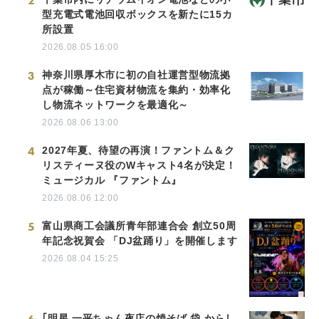
2
型充電式電池回収ボックスを新たに15カ
所設置
2026.08.05 16:00
3
神奈川県厚木市に初の自社運営型物流拠
点が稼働～住宅資材物流を集約・効率化
し物流ネットワークを最適化～
2026.08.06 13:00
4
2027年夏、待望の再演！ファントム＆ク
リスティーヌ役のWキャスト4名が決定！
ミュージカル 『ファントム』
2026.08.06 12:00
5
富山県商工会議所青年部連合会 創立50周
年記念祝賀会 「DJ盆踊り」を開催します
2026.08.04 15:25
｢明星 一平ちゃん夜店の焼そば 袋 からし