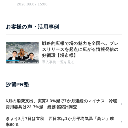
2026.08.07 15:00
お客様の声・活用事例
戦略的広報で堺の魅力を全国へ。プレ
スリリースを起点に広がる情報発信の
好循環【堺市様】
導入事例一覧を見る
汐留PR塾
6月の消費支出、実質3.3%減で7か月連続のマイナス 冷暖
房用器具は22.7%減 総務省家計調査
きょう8月7日は立秋 西日本は1か月平均気温「高い」確
率60％