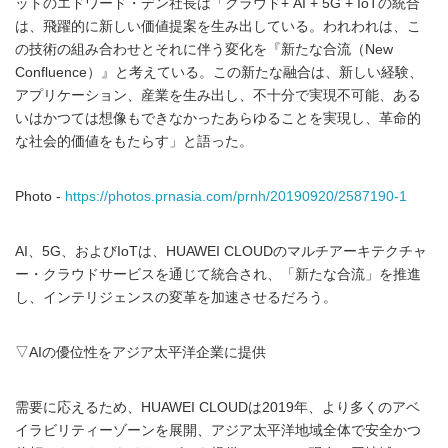
ットのエドワード・デン社長は「クラウド+ AI + 5G + IoTの統合
は、飛躍的に新しい価値提案を生み出している。われわれは、こ
の技術の組み合わせとそれに伴う変化を『新たな合流（New
Confluence）』と考えている。この新たな融合は、新しい経験、
アプリケーション、産業を生み出し、不十分で実現不可能、ある
いはかつては想像もできなかったあらゆることを実現し、革命的
な社会的価値をもたらす」と語った。
Photo -
https://photos.prnasia.com/prnh/20190920/2587190-1
AI、5G、およびIoTは、HUAWEI CLOUDのマルチアーキテクチャ
ー・クラウドサービスを通じて統合され、「新たな合流」を推進
し、インテリジェンスの変革を加速させるだろう。
▽AIの優位性をアジア太平洋企業に提供
需要に応えるため、HUAWEI CLOUDは2019年、より多くのアベ
イラビリティーゾーンを展開、アジア太平洋地域全体で安全かつ