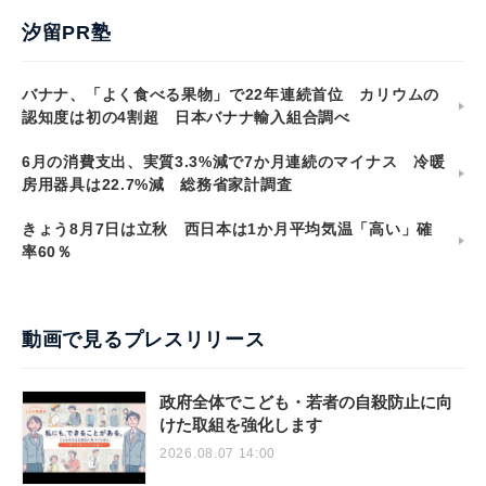
汐留PR塾
バナナ、「よく食べる果物」で22年連続首位 カリウムの
認知度は初の4割超 日本バナナ輸入組合調べ
6月の消費支出、実質3.3%減で7か月連続のマイナス 冷暖
房用器具は22.7%減 総務省家計調査
きょう8月7日は立秋 西日本は1か月平均気温「高い」確
率60％
動画で見るプレスリリース
政府全体でこども・若者の自殺防止に向
けた取組を強化します
2026.08.07 14:00