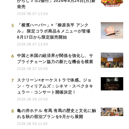
からしマヨ2個付」2026年8月24日(月)新
発売
2026.08.07 13:00
5
「横濱ハーバー」×「柳原良平 アンク
ル」 限定コラボ商品＆メニューが登場
8月17日から限定販売開始
2026.08.07 13:00
6
中国と米国の経済界が関係を強化し、サ
プライチェーン協力の新たな機会を模索
2026.08.07 10:00
7
スクリーン×オーケストラで体感。ジョ
ン・ウィリアムズ：シネマ・スペクタキ
ュラー・コンサート開催決定！
2026.08.08 10:00
8
亀の井ホテル 有馬 有馬の歴史と文化に触
れる秋の宿泊プランを9月から展開
2026.08.06 11:00