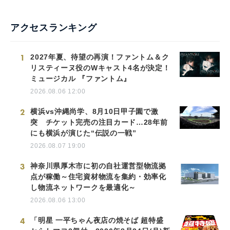
アクセスランキング
1
2027年夏、待望の再演！ファントム＆ク
リスティーヌ役のWキャスト4名が決定！
ミュージカル 『ファントム』
2026.08.06 12:00
2
横浜vs沖縄尚学、8月10日甲子園で激
突 チケット完売の注目カード…28年前
にも横浜が演じた“伝説の一戦”
2026.08.07 19:00
3
神奈川県厚木市に初の自社運営型物流拠
点が稼働～住宅資材物流を集約・効率化
し物流ネットワークを最適化～
2026.08.06 13:00
4
「明星 一平ちゃん夜店の焼そば 超特盛