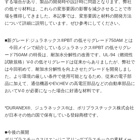
する場合があり、製品の開発時や設計時に問題となります。弊社
の低そり材料は、これらの変形要因の影響を減少させることで市
場を獲得してきました。本記事では、変形要因と材料の開発方法
について詳細に説明しています。ぜひ参考にしてください。
■新グレード:ジュラネックス®PBT の低そりグレード750AM とは
今回メインで紹介しているジュラネックス®PBT の低そりグレ
ード750AM の特⾧は、耐加水分解性の改善です。UL-94（燃焼性
試験規格）V-0 の低そりグレードは従来からありましたが、弊社で
は今回初めて、耐加水分解性を向上させたグレードを開発しまし
た。より環境の厳しい条件で使用可能となるため、従来の電子部
品に加えて、通信機器やEV,HEV の高電圧部品などの自動車部品に
おいてV-0 が必要になった場合に好適な材料です。
*DURANEX®、ジュラネックス®は、ポリプラスチックス株式会社
が日本その他の国で保有している登録商標です。
■今後の展開
ポリプラスチックスはエンジニアリングプラスチックの素材メー