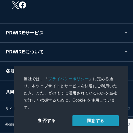
PRWIREサービス
PRWIREについて
各種お問い合わせ
当社では、「
プライバシーポリシー
」に定める通
り、本ウェブサイトとサービスを快適にご利用いた
共同通信社グループ
だき、また、どのように活用されているのかを当社
で詳しく把握するために、Cookie を使用していま
す。
サイトポリシー
プライバシーポリシー
同意する
拒否する
外部送信ポリシー
プレスリリース取扱基準