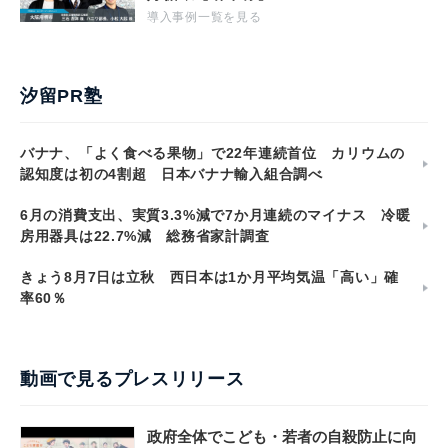
導入事例一覧を見る
汐留PR塾
バナナ、「よく食べる果物」で22年連続首位 カリウムの
認知度は初の4割超 日本バナナ輸入組合調べ
6月の消費支出、実質3.3%減で7か月連続のマイナス 冷暖
房用器具は22.7%減 総務省家計調査
きょう8月7日は立秋 西日本は1か月平均気温「高い」確
率60％
動画で見るプレスリリース
政府全体でこども・若者の自殺防止に向