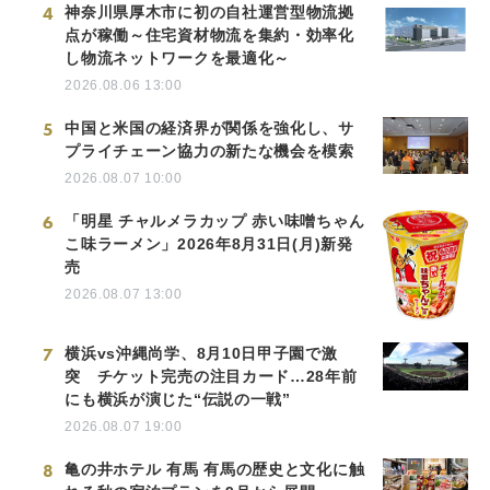
4
神奈川県厚木市に初の自社運営型物流拠
点が稼働～住宅資材物流を集約・効率化
し物流ネットワークを最適化～
2026.08.06 13:00
5
中国と米国の経済界が関係を強化し、サ
プライチェーン協力の新たな機会を模索
2026.08.07 10:00
6
「明星 チャルメラカップ 赤い味噌ちゃん
こ味ラーメン」2026年8月31日(月)新発
売
2026.08.07 13:00
7
横浜vs沖縄尚学、8月10日甲子園で激
突 チケット完売の注目カード…28年前
にも横浜が演じた“伝説の一戦”
2026.08.07 19:00
8
亀の井ホテル 有馬 有馬の歴史と文化に触