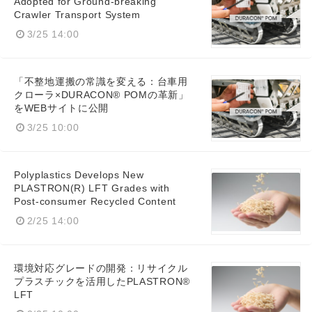
Adopted for Ground-breaking
Crawler Transport System
3/25 14:00
「不整地運搬の常識を変える：台車用
クローラ×DURACON® POMの革新」
をWEBサイトに公開
3/25 10:00
Polyplastics Develops New
PLASTRON(R) LFT Grades with
Post-consumer Recycled Content
2/25 14:00
Japanese
環境対応グレードの開発：リサイクル
プラスチックを活用したPLASTRON®
LFT