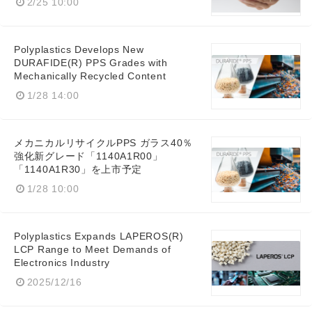
2/25 10:00
English
Polyplastics Develops New
DURAFIDE(R) PPS Grades with
Mechanically Recycled Content
1/28 14:00
メカニカルリサイクルPPS ガラス40％
強化新グレード「1140A1R00」
「1140A1R30」を上市予定
1/28 10:00
Polyplastics Expands LAPEROS(R)
LCP Range to Meet Demands of
Electronics Industry
2025/12/16