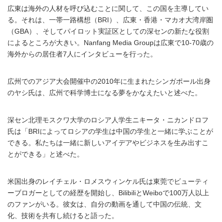
広東は海外の人材を呼び込むことに関して、この国を主導してい
る。それは、一帯一路構想（BRI）、広東・香港・マカオ大湾岸圏
（GBA）、そしてパイロット実証区としての深センの新たな役割
によるところが大きい。Nanfang Media Groupは広東で10-70歳の
海外からの居住者7人にインタビューを行った。
広州でのアジア大会開催中の2010年に生まれたシンガポール出身
のヤシ氏は、広州で科学博士になる夢をかなえたいと述べた。
深セン北理モスクワ大学のロシア人学生ニキータ・ニカンドロフ
氏は「BRIによってロシアの学生は中国の学生と一緒に学ぶことが
できる。私たちは一緒に新しいアイデアやビジネスを生み出すこ
とができる」と述べた。
米国出身のレイチェル・ロメスウィンケル氏は東莞でビューティ
ーブロガーとしての経歴を開始し、BilibiliとWeiboで100万人以上
のファンがいる。彼女は、自分の動画を通して中国の伝統、文
化、技術を共有し続けると語った。