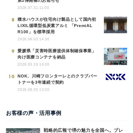
第2弾開催のお知らせ
2026.07.31 11:00
8
積水ハウスが住宅向け製品として国内初
LIXIL循環型低炭素アルミ 「PremiAL
R100」を標準採用
2026.08.03 14:30
9
愛媛県「災害時医療提供体制確保事業」
向け医療コンテナを納品
2026.03.19 14:00
10
NOK、川崎フロンターレとのクラブパー
トナーを3年連続で契約
2026.08.05 13:00
お客様の声・活用事例
戦略的広報で堺の魅力を全国へ。プレ