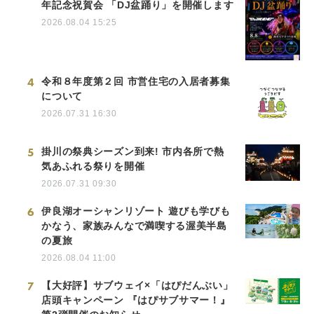
年記念祝賀会 「DJ盆踊り」を開催します
2026.08.04 15:25
4
令和８年度第２回 市営住宅の入居者募集
について
2026.07.31 16:30
5
掛川の祭典シーズン到来! 市内各所で熱
気あふれる祭りを開催
2026.07.31 09:30
6
伊良湖オーシャンリゾート 遊びも学びも
かなう、家族みんなで満喫する渥美半島
の夏旅
2026.08.04 11:00
7
【大好評】サブウェイ×「はぴだんぶい」
店頭キャンペーン 『はぴサブサマー！』