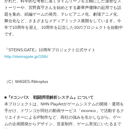
かれた、科学的な考察に基くタイムリープを主軸にした濃密なス
トーリーや、宮野真守さんを始めとする豪華声優陣の起用でも話
題を集め、続編ゲームの発売、テレビアニメ化、劇場アニメ化、
舞台化など、さまざまなメディアミックス展開をしています。今
年で10周年を迎え、10周年を記念した10のプロジェクトを始動中
です。
『STEINS;GATE』10周年プロジェクト公式サイト
http://steinsgate.jp/10th/
（C）MAGES./Nitroplus
■『#コンパス 戦闘摂理解析システム』について
本プロジェクトは、NHN PlayArtがゲームシステムの開発・運用を
手がけ、ドワンゴが同社の動画サービス「niconico」で活動するク
リエイターによるIP制作など、両社の強みを生かしながら、ゲー
ムの企画開発からデザイン、音楽制作、ゲーム実況にいたるまで