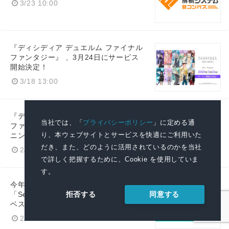
3/23 10:00
『ディシディア デュエルム ファイナル
ファンタジー』 、3月24日にサービス
開始決定！
3/18 13:00
『ディシディア デュエルム ファイナル
当社では、「
プライバシーポリシー
」に定める通
ファンタジー』事前登録開始！オープ
り、本ウェブサイトとサービスを快適にご利用いた
ニングムービーも公開！
だき、また、どのように活用されているのかを当社
2/26 15:00
で詳しく把握するために、Cookie を使用していま
す。
今年10周年を迎える『#コンパス』、
同意する
拒否する
「Sensor Tower APAC Awards 2025」
ベストオンゴーイングゲーム受賞
2/26 10:00