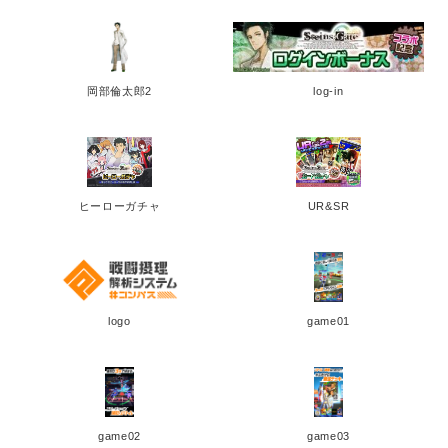
岡部倫太郎2
log-in
ヒーローガチャ
UR&SR
logo
game01
game02
game03