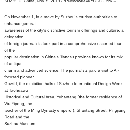
SUZHOU, China, Nov. 5, 2019 /PRNewswire=KYODO JBN/ --
On November 1, in a move by Suzhou's tourism authorities to
enhance general
awareness of the city's distinctive tourism offerings and culture, a
delegation
of foreign journalists took part in a comprehensive escorted tour
of the
popular destination in China's Jiangsu province known for its mix
of antique
charm and advanced science. The journalists paid a visit to AI-
focused pioneer
Gowild, the exhibition halls of Suzhou International Design Week
at Taohuawu
Historical and Cultural Area, Yuhantang (the former residence of
Wu Yipeng, the
teacher of the Ming Dynasty emperor), Shantang Street, Pingjiang
Road and the
Suzhou Museum.