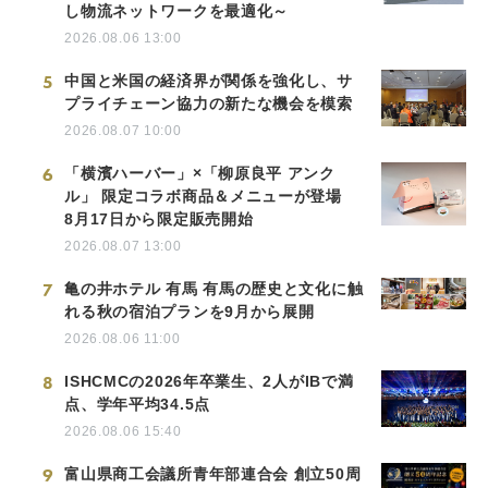
し物流ネットワークを最適化～
2026.08.06 13:00
5
中国と米国の経済界が関係を強化し、サ
プライチェーン協力の新たな機会を模索
2026.08.07 10:00
6
「横濱ハーバー」×「柳原良平 アンク
ル」 限定コラボ商品＆メニューが登場
8月17日から限定販売開始
2026.08.07 13:00
7
亀の井ホテル 有馬 有馬の歴史と文化に触
れる秋の宿泊プランを9月から展開
2026.08.06 11:00
8
ISHCMCの2026年卒業生、2人がIBで満
点、学年平均34.5点
2026.08.06 15:40
9
富山県商工会議所青年部連合会 創立50周