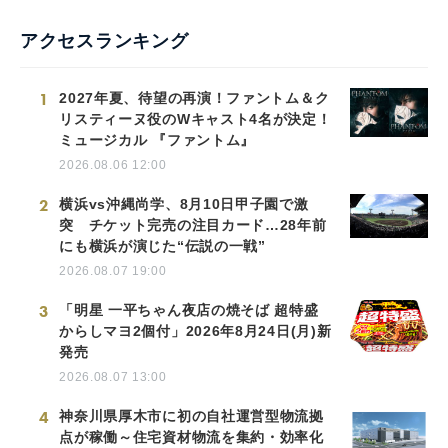
アクセスランキング
1
2027年夏、待望の再演！ファントム＆ク
リスティーヌ役のWキャスト4名が決定！
ミュージカル 『ファントム』
2026.08.06 12:00
2
横浜vs沖縄尚学、8月10日甲子園で激
突 チケット完売の注目カード…28年前
にも横浜が演じた“伝説の一戦”
2026.08.07 19:00
3
「明星 一平ちゃん夜店の焼そば 超特盛
からしマヨ2個付」2026年8月24日(月)新
発売
2026.08.07 13:00
4
神奈川県厚木市に初の自社運営型物流拠
点が稼働～住宅資材物流を集約・効率化