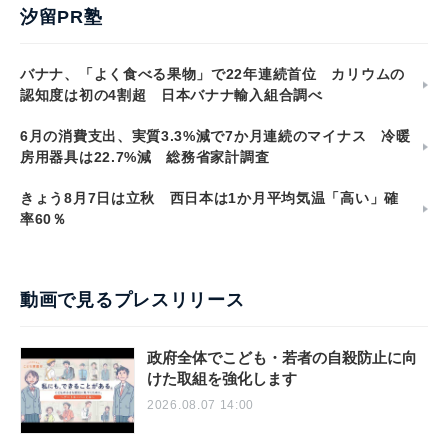
汐留PR塾
バナナ、「よく食べる果物」で22年連続首位 カリウムの
認知度は初の4割超 日本バナナ輸入組合調べ
6月の消費支出、実質3.3%減で7か月連続のマイナス 冷暖
房用器具は22.7%減 総務省家計調査
きょう8月7日は立秋 西日本は1か月平均気温「高い」確
率60％
動画で見るプレスリリース
政府全体でこども・若者の自殺防止に向
けた取組を強化します
2026.08.07 14:00