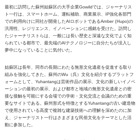
最初に訪問した蘇州姑蘇区の大手企業Gowildでは、ジャーナリス
ト一行は、スマートホーム、運転補助、商業展示、IP強化各部門
での利用向けに同社が開発したAIロボットであるAmber (Hupo)の
汎用性、レジリエンス、イノベーションに感銘を受けた。訪問し
たジャーナリストらは、一般には長い歴史と深遠な文化でよく知
られている都市で、最先端のAIテクノロジーに自分たちが没入し
夢中になっていることに気付いた。
姑蘇区は長年、同市の長期にわたる無形文化遺産を促進する取り
組みを強化してきた。蘇州のWu（呉）文化を紹介するプラットフ
ォームとして、Yuhantangは芸術作品の展示、文化の新しいイノベ
ーションの最初の展示、および都市と地域の無形文化遺産との密
接な接触を可能にする会場での学術・文化交流と会議のための重
要なサイトである。蘇州形式を特徴とするYuhantangの古い建造物
で使用されている高度で複雑な建築技術への理解を深めたのに加
え、ジャーナリスト一行はさまざまな民俗文化をテーマとした活
動に参加した。