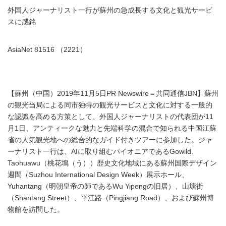
外国人ジャーナリスト一行が蘇州の急成長する文化と観光サービ
スに感銘
AsiaNet 81516 （2221）
【蘇州（中国）2019年11月5日PR Newswire＝共同通信JBN】蘇州
の観光当局による同市独特の観光サービスと文化に対する一般的
な認識を高める方策として、外国人ジャーナリストの代表団が11
月1日、アンティークな魅力と先端科学の混合で知られる中国江蘇
省の人気観光地への総合的なガイド付きツアーに参加した。ジャ
ーナリスト一行は、AIに取り組むパイオニアであるGowild、
Taohuawu（桃花塢（う））歴史文化地域にある蘇州国際デザイン
週間（Suzhou International Design Week）展示ホール、
Yuhantang（明朝皇帝の師であるWu Yipengの旧居）、山塘街
（Shantang Street）、平江路（Pingjiang Road）、および蘇州博
物館を訪問した。