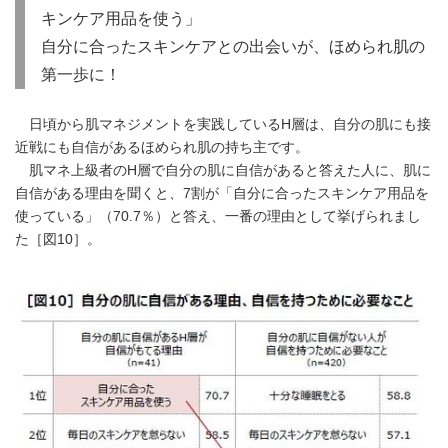
English
キンケア用品を使う」
自分に合ったスキンケアとの出会いが、ほめられ肌の
第一歩に！
日頃から肌マネジメントを実践しているH層は、自分の肌にも接
近戦にも自信があるほめられ肌の持ち主です。
肌マネ上級者のH層で自分の肌に自信があると答えた人に、肌に
自信がある理由を聞くと、7割が「自分に合ったスキンケア用品を
使っている」（70.7％）と答え、一番の理由として挙げられまし
た［図10］。