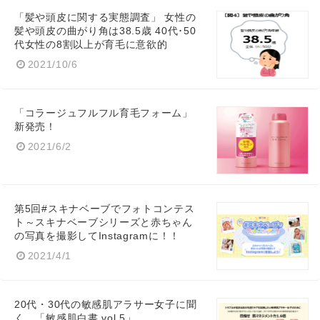
「髪や頭皮に関する実態調査」 女性の
髪や頭皮の曲がり角は38.5歳 40代･50
代女性の8割以上が育毛に意欲的
2021/10/6
「コラージュフルフル育毛フォーム」
新発売！
2021/6/2
第5回#スキナベーブでフォトコンテス
ト～スキナベーブシリーズと赤ちゃん
の写真を撮影してInstagramに！！
2021/4/1
20代・30代の敏感肌アラサー女子に聞
く、「敏感肌白書 vol.5」