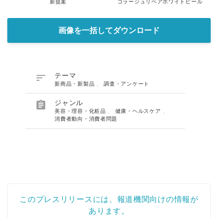
新提案
コラージュリペアホワイトピール
画像を一括してダウンロード

テーマ
新商品・新製品
、
調査・アンケート

ジャンル
美容・理容・化粧品
、
健康・ヘルスケア
、
消費者動向・消費者問題
このプレスリリースには、報道機関向けの情報が
あります。