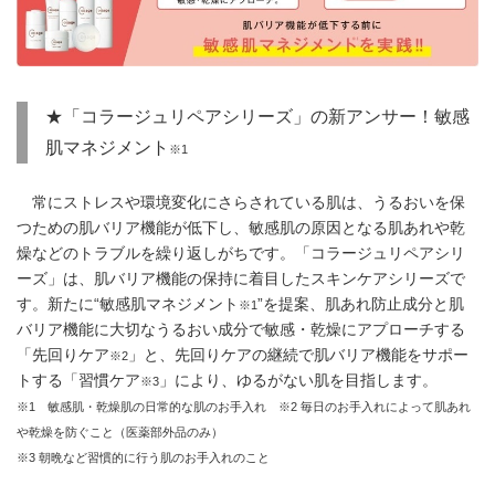
★「コラージュリペアシリーズ」の新アンサー！敏感
肌マネジメント
※1
常にストレスや環境変化にさらされている肌は、うるおいを保
つための肌バリア機能が低下し、敏感肌の原因となる肌あれや乾
燥などのトラブルを繰り返しがちです。「コラージュリペアシリ
ーズ」は、肌バリア機能の保持に着目したスキンケアシリーズで
す。新たに“敏感肌マネジメント
”を提案、肌あれ防止成分と肌
※1
バリア機能に大切なうるおい成分で敏感・乾燥にアプローチする
「先回りケア
」と、先回りケアの継続で肌バリア機能をサポー
※2
トする「習慣ケア
」により、ゆるがない肌を目指します。
※3
※1 敏感肌・乾燥肌の日常的な肌のお手入れ ※2 毎日のお手入れによって肌あれ
や乾燥を防ぐこと（医薬部外品のみ）
※3 朝晩など習慣的に行う肌のお手入れのこと