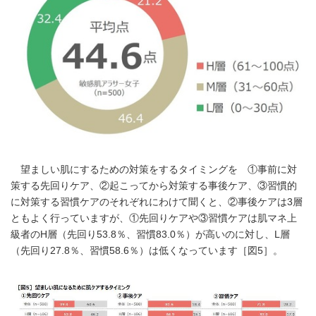
望ましい肌にするための対策をするタイミングを ①事前に対
策する先回りケア、②起こってから対策する事後ケア、③習慣的
に対策する習慣ケアのそれぞれにわけて聞くと、②事後ケアは3層
ともよく行っていますが、①先回りケアや③習慣ケアは肌マネ上
級者のH層（先回り53.8％、習慣83.0％）が高いのに対し、L層
（先回り27.8％、習慣58.6％）は低くなっています［図5］。