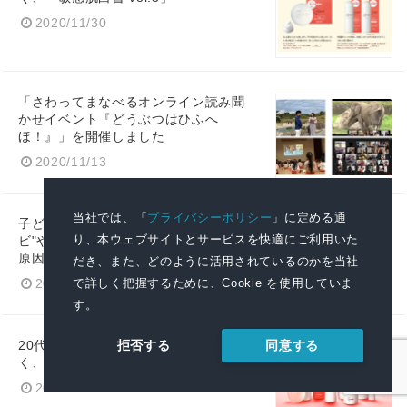
2020/11/30
「さわってまなべるオンライン読み聞
かせイベント『どうぶつはひふへ
ほ！』」を開催しました
2020/11/13
当社では、「
プライバシーポリシー
」に定める通
子どもの足のニオイについて調査！"カ
り、本ウェブサイトとサービスを快適にご利用いた
ビ"や"細菌"の増殖が原因!? 「ニオイの
原因認知度」は約半数のみ
だき、また、どのように活用されているのかを当社
で詳しく把握するために、Cookie を使用していま
2020/7/7
す。
同意する
拒否する
20代・30代の敏感肌アラサー女子に聞
く、「敏感肌白書 vol.4」
2020/6/11