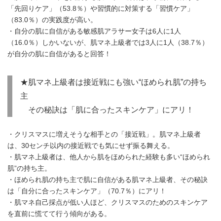
「先回りケア」（53.8％）や習慣的に対策する「習慣ケア」
（83.0％）の実践度が高い。
・自分の肌に自信がある敏感肌アラサー女子は6人に1人
（16.0％）しかいないが、肌マネ上級者では3人に1人（38.7％）
が自分の肌に自信があると回答！
★肌マネ上級者は接近戦にも強い“ほめられ肌”の持ち
主
その秘訣は「肌に合ったスキンケア」にアリ！
・クリスマスに増えそうな相手との「接近戦」。肌マネ上級者
は、30センチ以内の接近戦でも気にせず振る舞える。
・肌マネ上級者は、他人から肌をほめられた経験も多い“ほめられ
肌”の持ち主。
・ほめられ肌の持ち主で肌に自信がある肌マネ上級者、その秘訣
は「自分に合ったスキンケア」（70.7％）にアリ！
・肌マネ自己採点が低い人ほど、クリスマスのためのスキンケア
を直前に慌てて行う傾向がある。