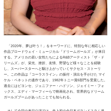
「2020年、夢は叶う！」をキーワードに、特別な年に相応しい
作品ブロードウェイ・ミュージカル『ドリームガールズ 』が来日
する。アメリカの若い女性たちによるR&Bアーティスト「ザ・ド
リームズ」が、栄光、挫折、友情、野望など様々なことを経験
し、スーパースターへと駆け上がっていくサクセス・ストーリ
ー。この作品は『コーラスライン』の振付・演出を手がけた マイ
ケル・ベネットの遺作であり、1982年トニー賞6部門を受賞した。
過去にはビヨンセ、ジェニファー・ハドソン、ジェイミー・フォ
ックス、エディ・マーフィーらで映画化され、世界的なドリーム
ガールズブームがあったことでも知られる。
そして今回の来日公演では、史上初の全日本グランドスラム達