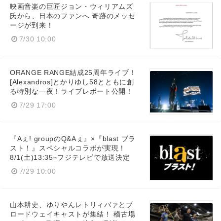
映画音楽の巨匠ジョン・ウィリアムズ
氏から、日本のファンへ 奇跡のメッセ
ージが到来！
7/30 10:00
ORANGE RANGE結成25周年ライブ！
[Alexandros]とかりゆし58とともに創
る特別な一夜！ライブレポート公開！
7/29 17:00
『Aぇ! groupのQ&Aぇ』×『blast ブラ
スト！』スペシャルコラボが実現！
8/1(土)13:35~フジテレビで放送決定
7/29 10:00
山本耕史、ゆりやんレトリィバァとブ
ロードウェイキャストが集結！ 稽古場