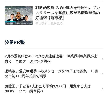
戦略的広報で堺の魅力を全国へ。プレ
スリリースを起点に広がる情報発信の
好循環【堺市様】
導入事例一覧を見る
汐留PR塾
7月の景気DIは43.6で3カ月連続改善 10業界中6業界が上
向く 帝国データバンク調べ
尼崎市、堂安律選手へのメッセージを13日まで募集 10月
の市制110周年式典で掲示
お盆玉、子ども1人あたり平均9,977円 用意する人は
38.6% ソニー損保調べ