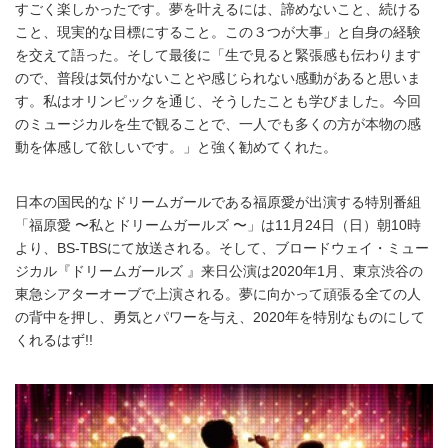
すごく楽しかったです。夢を叶えるには、諦めないこと、続ける
こと、現実的な目標にすること。この３つが大事」と自身の経験
を交えて語った。そして最後に「生で見ると緊張感も伝わります
ので、普段は気付かないことや感じられない感動があると思いま
す。私はオリンピックを通じ、そうしたことも学びました。今回
のミュージカルを生で観ることで、一人でも多くの方が本物の感
動を体感して欲しいです。」と強く勧めてくれた。
日本の国民的なドリームガールである福原愛が出演する特別番組
「福原愛 〜私とドリームガールズ 〜」は11月24日（日）朝10時
より、BS-TBSにて放送される。そして、ブロードウェイ・ミュー
ジカル『ドリームガールズ 』来日公演は2020年1月、東京渋谷の
東急シアターオーブで上演される。夢に向かって頑張る全ての人
の背中を押し、勇気とパワーを与え、2020年を特別なものにして
くれるはず!!