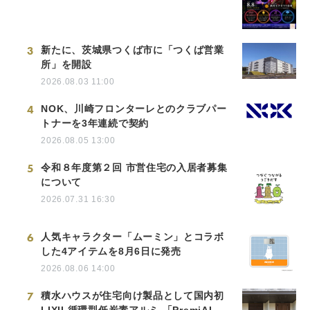
3
新たに、茨城県つくば市に「つくば営業
所」を開設
2026.08.03 11:00
4
NOK、川崎フロンターレとのクラブパー
トナーを3年連続で契約
2026.08.05 13:00
5
令和８年度第２回 市営住宅の入居者募集
について
2026.07.31 16:30
6
人気キャラクター「ムーミン」とコラボ
した4アイテムを8月6日に発売
2026.08.06 14:00
7
積水ハウスが住宅向け製品として国内初
LIXIL循環型低炭素アルミ 「PremiAL