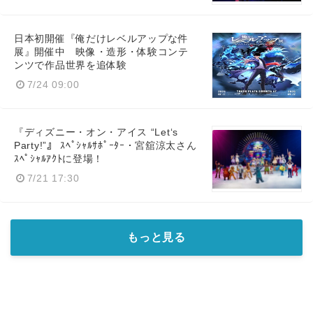
日本初開催『俺だけレベルアップな件
展』開催中 映像・造形・体験コンテ
ンツで作品世界を追体験
7/24 09:00
『ディズニー・オン・アイス “Let‘s
Party!”』 ｽﾍﾟｼｬﾙｻﾎﾟｰﾀｰ・宮舘涼太さん
ｽﾍﾟｼｬﾙｱｸﾄに登場！
7/21 17:30
もっと見る