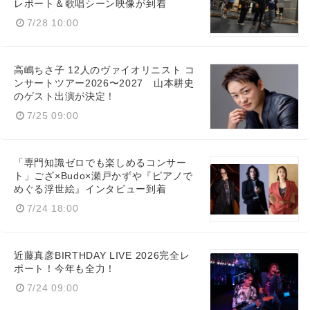
レポート＆歌唱シーン映像が到着
7/28 10:00
高嶋ちさ子 12人のヴァイオリニスト コ
ンサートツアー2026〜2027 山本耕史
のゲスト出演が決定！
7/25 09:00
「専門知識ゼロでも楽しめるコンサー
ト」ござ×Budo×瀬戸かずや『ピアノで
めぐる浮世絵』インタビュー到着
7/24 18:00
近藤真彦BIRTHDAY LIVE 2026完全レ
ポート！今年も全力！
7/24 09:00