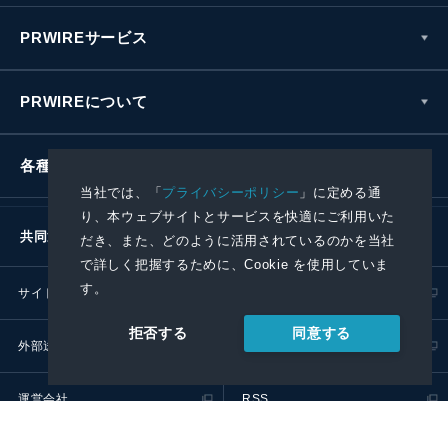
PRWIREサービス
PRWIREについて
各種お問い合わせ
当社では、「
プライバシーポリシー
」に定める通
り、本ウェブサイトとサービスを快適にご利用いた
共同通信社グループ
だき、また、どのように活用されているのかを当社
で詳しく把握するために、Cookie を使用していま
す。
サイトポリシー
プライバシーポリシー
同意する
拒否する
外部送信ポリシー
プレスリリース取扱基準
運営会社
RSS
© 2024 Kyodo News PR Wire