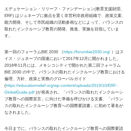
エデュケーション・リリーフ・ファンデーション(教育支援財団、
ERF) はジュネーブに拠点を置く非営利非政府組織で、政策立案、
能力開発、そして市民組織の活動参画などによって、バランスの
取れたインクルーシブ教育の開発、推進、実施を目指していま
す。
第一回のフォーラムBIE 2030 （
https://forumbie2030.org/
）はス
イス・ジュネーブの国連において2017年12月に開かれました。
2018年11月には、メキシコシティで開かれた第二回フォーラム
BIE 2030 の中で、バランスの取れたインクルーシブ教育における
倫理、方針、政策と実務のグローバルガイド
(
https://educationrelief.org/wp-content/uploads/2019/10/ERF-
GlobalGuide.pdf
)が発表され、「バランスの取れたインクルーシ
ブ教育への国際宣言」に向けた準備を呼びかける文書、「バラン
スの取れたインクルーシブ教育への国際要請書」に初めて署名が
なされました。
今日までに、バランスの取れたインクルーシブ教育への国際要請