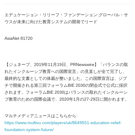
エデュケーション・リリーフ・ファンデーション:グローバル・サ
ウスが未来に向けた教育システムの開発でリード
AsiaNet 81720
【ジュネーブ、2019年11月19日、PRNewswire】「バランスの取
れたインクルーシブ教育への国際宣言」の見直しが全て完了し、
最終的な文書としての体裁が整いました。この国際宣言は、ジブ
チで開催される第三回フォーラムBIE 2030の閉会式で公式に採択
されます。フォーラムBIE 2030はバランスの取れたインクルーシ
ブ教育のための国際会議で、2020年1月の27-29日に開かれます。
マルチメディアニュースはこちらから:
https://www.multivu.com/players/uk/8649551-education-relief-
foundation-system-future/