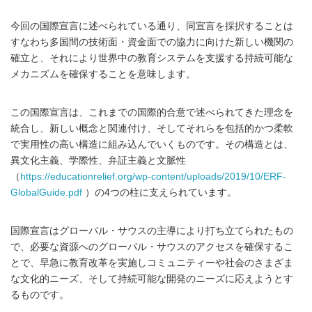
今回の国際宣言に述べられている通り、同宣言を採択することは
すなわち多国間の技術面・資金面での協力に向けた新しい機関の
確立と、それにより世界中の教育システムを支援する持続可能な
メカニズムを確保することを意味します。
この国際宣言は、これまでの国際的合意で述べられてきた理念を
統合し、新しい概念と関連付け、そしてそれらを包括的かつ柔軟
で実用性の高い構造に組み込んでいくものです。その構造とは、
異文化主義、学際性、弁証主義と文脈性
（
https://educationrelief.org/wp-content/uploads/2019/10/ERF-
GlobalGuide.pdf
）の4つの柱に支えられています。
国際宣言はグローバル・サウスの主導により打ち立てられたもの
で、必要な資源へのグローバル・サウスのアクセスを確保するこ
とで、早急に教育改革を実施しコミュニティーや社会のさまざま
な文化的ニーズ、そして持続可能な開発のニーズに応えようとす
るものです。