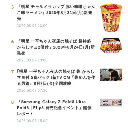
5
「明星 チャルメラカップ 赤い味噌ちゃん
こ味ラーメン」2026年8月31日(月)新発
売
2026.08.07 13:00
6
「明星 一平ちゃん夜店の焼そば 超特盛
からしマヨ2個付」2026年8月24日(月)新
発売
2026.08.07 13:00
7
｢明星 一平ちゃん夜店の焼そば 袋 からし
マヨ付 5食パック｣新TV-CM『袋めんを作
る男篇』8月7日(金)全国放映
2026.08.07 07:30
8
『Samsung Galaxy Z Fold8 Ultra｜
Fold8｜Flip8 発売記念イベント』開催
レポート
2026.08.07 15:00