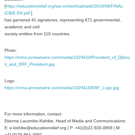
[
https://educationrelief.org/wp-content/uploads/2019/08/FINAL-
ICBIE-EN.pdf
]
has garnered 41 signatures, representing 671 governmental,
academic and civil
society entities from 110 countries.
Photo:
https://mma.prnewswire.com/media/1029420/President_of_Djibou
ti_and_ERF_President.jpg
Logo:
https://mma.prnewswire.com/media/1029418/ERF_Logo.jpg
For more information, contact:
Etienne Lacombe-Kishibe, Head of Media and Communications
E: e.kishibe@educationrelief.org | P: +41(0)22-920-0859 | M:
+41(0)79-864-2692