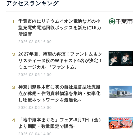
アクセスランキング
1
千葉市内にリチウムイオン電池などの小
型充電式電池回収ボックスを新たに15カ
所設置
2026.08.05 16:00
2
2027年夏、待望の再演！ファントム＆ク
リスティーヌ役のWキャスト4名が決定！
ミュージカル 『ファントム』
2026.08.06 12:00
3
神奈川県厚木市に初の自社運営型物流拠
点が稼働～住宅資材物流を集約・効率化
し物流ネットワークを最適化～
2026.08.06 13:00
4
「地中海本まぐろ」フェア-8月7日（金）
より期間・数量限定で販売-
2026.08.04 14:00