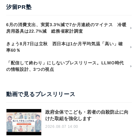
汐留PR塾
6月の消費支出、実質3.3%減で7か月連続のマイナス 冷暖
房用器具は22.7%減 総務省家計調査
きょう8月7日は立秋 西日本は1か月平均気温「高い」確
率60％
「配信して終わり」にしないプレスリリース。LLMO時代
の情報設計、3つの視点
動画で見るプレスリリース
政府全体でこども・若者の自殺防止に向
けた取組を強化します
2026.08.07 14:00