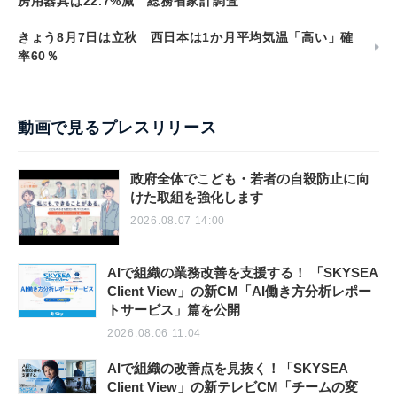
房用器具は22.7%減 総務省家計調査
きょう8月7日は立秋 西日本は1か月平均気温「高い」確
率60％
動画で見るプレスリリース
政府全体でこども・若者の自殺防止に向
けた取組を強化します
2026.08.07 14:00
AIで組織の業務改善を支援する！ 「SKYSEA
Client View」の新CM「AI働き方分析レポー
トサービス」篇を公開
2026.08.06 11:04
AIで組織の改善点を見抜く！「SKYSEA
Client View」の新テレビCM「チームの変