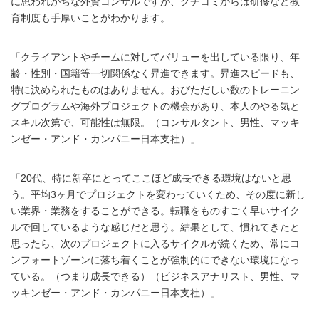
に思われがちな外資コンサルですが、クチコミからは研修など教
育制度も手厚いことがわかります。
「クライアントやチームに対してバリューを出している限り、年
齢・性別・国籍等一切関係なく昇進できます。昇進スピードも、
特に決められたものはありません。おびただしい数のトレーニン
グプログラムや海外プロジェクトの機会があり、本人のやる気と
スキル次第で、可能性は無限。（コンサルタント、男性、マッキ
ンゼー・アンド・カンパニー日本支社）」
「20代、特に新卒にとってここほど成長できる環境はないと思
う。平均3ヶ月でプロジェクトを変わっていくため、その度に新し
い業界・業務をすることができる。転職をものすごく早いサイク
ルで回しているような感じだと思う。結果として、慣れてきたと
思ったら、次のプロジェクトに入るサイクルが続くため、常にコ
ンフォートゾーンに落ち着くことが強制的にできない環境になっ
ている。（つまり成長できる）（ビジネスアナリスト、男性、マ
ッキンゼー・アンド・カンパニー日本支社）」