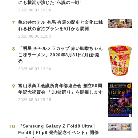
にも横浜が演じた“伝説の一戦”
2026.08.07 19:00
7
亀の井ホテル 有馬 有馬の歴史と文化に触
れる秋の宿泊プランを9月から展開
2026.08.06 11:00
8
「明星 チャルメラカップ 赤い味噌ちゃん
こ味ラーメン」2026年8月31日(月)新発
売
2026.08.07 13:00
9
富山県商工会議所青年部連合会 創立50周
年記念祝賀会 「DJ盆踊り」を開催します
2026.08.04 15:25
10
『Samsung Galaxy Z Fold8 Ultra｜
Fold8｜Flip8 発売記念イベント』開催