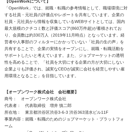
【OpenWorkについて】
「OpenWork」では、就職・転職の参考情報として、職場環境に対
する社員・元社員の評価点やレポートを共有しています。企業の
社員・元社員から情報を収集しているWEBサイトとしては、国内
最大規模のクチコミ数と評価スコア(860万件超)が蓄積されてお
り、会員数は約330万人（2019年11月時点）となっています。経
営者や人事部のフィルターにかかっていない「社員の生の声」を
共有することで、企業の実情をオープンにし、就職・転職活動を
サポートしたいと考えています。また、ジョブマーケットの透明
性を高めることで、「社員を大切にする企業の方が大切にしない
企業よりも評価され、誠実なCEOが誠実に会社を経営しやすい雇
用環境となること」を目指しています。
【オープンワーク株式会社 会社概要】
商号： オープンワーク株式会社
代表者： 代表取締役 増井 慎二郎
所在地： 東京都渋谷区渋谷3-6-3 渋谷363清水ビル11F
事業内容：就職・転職のためのジョブマーケット・プラットフォ
ーム