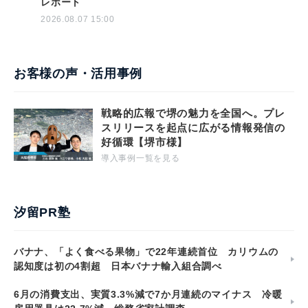
レポート
2026.08.07 15:00
お客様の声・活用事例
戦略的広報で堺の魅力を全国へ。プレ
スリリースを起点に広がる情報発信の
好循環【堺市様】
導入事例一覧を見る
汐留PR塾
バナナ、「よく食べる果物」で22年連続首位 カリウムの
認知度は初の4割超 日本バナナ輸入組合調べ
6月の消費支出、実質3.3%減で7か月連続のマイナス 冷暖