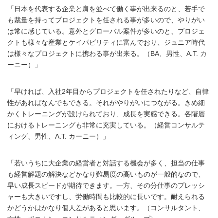
「日本を代表する企業と肩を並べて働く事が出来るのと、若手で
も裁量を持ってプロジェクトを任される事が多いので、やりがい
は常に感じている。意外とグローバル案件が多いのと、プロジェ
クトも様々な産業とケイパビリティに富んでおり、ジュニア時代
は様々なプロジェクトに携わる事が出来る。（BA、男性、A.T. カ
ーニー）」
「早ければ、入社2年目からプロジェクトを任されたりなど、自律
性があればなんでもできる。それがやりがいにつながる。きめ細
かくトレーニングが設けられており、成長を実感できる。各階層
におけるトレーニングも非常に充実している。（経営コンサルテ
ィング、男性、A.T. カーニー）」
「若いうちに大企業の経営者と対話する機会が多く、担当の仕事
も経営解題の解決などかなり難易度の高いものが一般的なので、
早い成長スピードが期待できます。一方、その分仕事のプレッシ
ャーも大きいですし、労働時間も比較的に長いです。耐えられる
かどうかはかなり個人差があると思います。（コンサルタント、