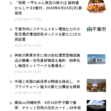
2
「明星 一平ちゃん夜店の焼そば 超特盛
からしマヨ2個付」2026年8月24日(月)新
発売
2026.08.07 13:00
3
千葉市内にリチウムイオン電池などの小
型充電式電池回収ボックスを新たに15カ
所設置
2026.08.05 16:00
4
神奈川県厚木市に初の自社運営型物流拠
点が稼働～住宅資材物流を集約・効率化
し物流ネットワークを最適化～
2026.08.06 13:00
5
中国と米国の経済界が関係を強化し、サ
プライチェーン協力の新たな機会を模索
2026.08.07 10:00
6
横浜vs沖縄尚学、8月10日甲子園で激
突 チケット完売の注目カード…28年前