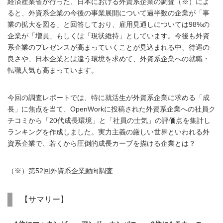
経済産業省が行った、日本における外資系企業の調査（※）によ
ると、外資系企業の今後の事業展開について過半数の企業が「事
業の拡大を図る」と回答しており、雇用見通しについては98%の
企業が「増員」もしくは「現状維持」としています。今後も外資
系企業のプレゼンスが高まっていくことが見込まれる中、待遇の
良さや、日本企業とは違う環境を求めて、外資系企業への就職・
転職人気も高まっています。
今回の調査レポートでは、特に就活生が外資系企業に求める「成
長」に焦点を当て、OpenWorkに投稿された外資系企業への社員ク
チコミから「20代成長環境」と「社員の士気」の評価点を集計し
ランキングを作成しました。実力主義の厳しい世界といわれる外
資系企業で、若くから圧倒的成長カーブを描ける企業とは？
（※）第52回外資系企業動向調査
【サマリー】