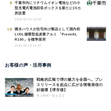
9
千葉市内にリチウムイオン電池などの小
型充電式電池回収ボックスを新たに15カ
所設置
2026.08.05 16:00
10
積水ハウスが住宅向け製品として国内初
LIXIL循環型低炭素アルミ 「PremiAL
R100」を標準採用
2026.08.03 14:30
お客様の声・活用事例
戦略的広報で堺の魅力を全国へ。プレ
スリリースを起点に広がる情報発信の
好循環【堺市様】
導入事例一覧を見る