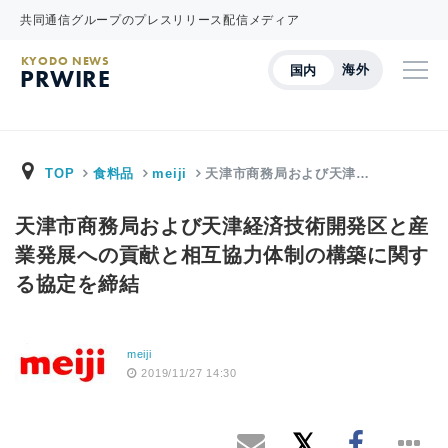
共同通信グループのプレスリリース配信メディア
KYODO NEWS
海外
国内
PRWIRE
TOP
食料品
meiji
天津市商務局および天津…
天津市商務局および天津経済技術開発区と産
業発展への貢献と相互協力体制の構築に関す
る協定を締結
meiji
2019/11/27 14:30