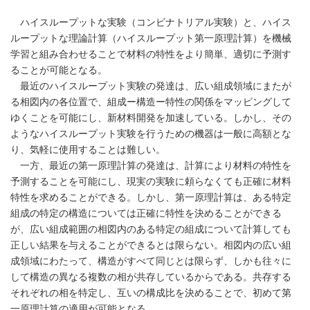
ハイスループットな実験（コンビナトリアル実験）と、ハイス
ループットな理論計算（ハイスループット第一原理計算）を機械
学習と組み合わせることで材料の特性をより簡単、適切に予測す
ることが可能となる。
最近のハイスループット実験の発達は、広い組成領域にまたが
る相図内の各位置で、組成ー構造ー特性の関係をマッピングして
ゆくことを可能にし、新材料開発を加速している。しかし、その
ようなハイスループット実験を行うための機器は一般に高額とな
り、気軽に使用することは難しい。
一方、最近の第一原理計算の発達は、計算により材料の特性を
予測することを可能にし、現実の実験に頼らなくても正確に材料
特性を求めることができる。しかし、第一原理計算は、ある特定
組成の特定の構造については正確に特性を決めることができる
が、広い組成範囲の相図内のある特定の組成について計算しても
正しい結果を与えることができるとは限らない。相図内の広い組
成領域にわたって、構造がすべて同じとは限らず、しかも往々に
して構造の異なる複数の相が共存しているからである。共存する
それぞれの相を特定し、互いの構成比を決めることで、初めて第
一原理計算の適用が可能となる。