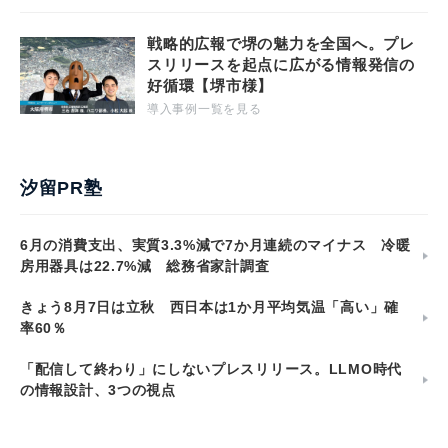
戦略的広報で堺の魅力を全国へ。プレ
スリリースを起点に広がる情報発信の
好循環【堺市様】
導入事例一覧を見る
汐留PR塾
6月の消費支出、実質3.3%減で7か月連続のマイナス 冷暖
房用器具は22.7%減 総務省家計調査
きょう8月7日は立秋 西日本は1か月平均気温「高い」確
率60％
「配信して終わり」にしないプレスリリース。LLMO時代
の情報設計、3つの視点