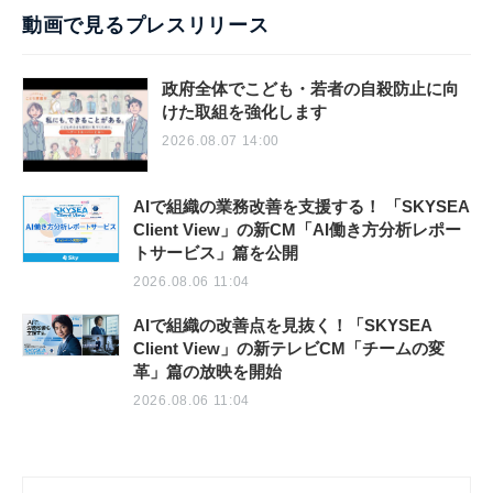
動画で見るプレスリリース
政府全体でこども・若者の自殺防止に向
けた取組を強化します
2026.08.07 14:00
AIで組織の業務改善を支援する！ 「SKYSEA
Client View」の新CM「AI働き方分析レポー
トサービス」篇を公開
2026.08.06 11:04
AIで組織の改善点を見抜く！「SKYSEA
Client View」の新テレビCM「チームの変
革」篇の放映を開始
2026.08.06 11:04