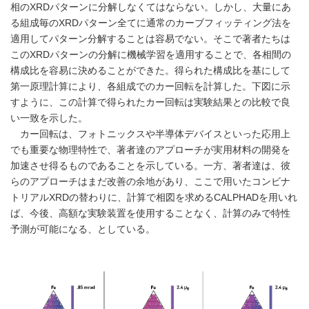
相のXRDパターンに分解しなくてはならない。しかし、大量にあ
る組成毎のXRDパターン全てに通常のカーブフィッティング法を
適用してパターン分解することは容易でない。そこで著者たちは
このXRDパターンの分解に機械学習を適用することで、各相間の
構成比を容易に決めることができた。得られた構成比を基にして
第一原理計算により、各組成でのカー回転を計算した。下図に示
すように、この計算で得られたカー回転は実験結果との比較で良
い一致を示した。
カー回転は、フォトニックスや半導体デバイスといった応用上
でも重要な物理特性で、著者達のアプローチが実用材料の開発を
加速させ得るものであることを示している。一方、著者達は、彼
らのアプローチはまだ改善の余地があり、ここで用いたコンビナ
トリアルXRDの替わりに、計算で相図を求めるCALPHADを用いれ
ば、今後、高額な実験装置を使用することなく、計算のみで特性
予測が可能になる、としている。