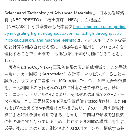
Scienceand Technology of Advanced Materialsに、日本の岩崎悠
真（NEC,PRESTO）、石田真彦（NEC）、白根昌之
（NEC,AIST）が共著発表した本論文
Predictingmaterial properties
by integrating high-throughput experiments,high-throughput ab-
initio calculation, and machine learning
は、ハイスループットな実
験と計算を組み合わせる際に、機械学習を適用し、プロセスを合
理化することで、正確で、迅速な特性予測が可能になることを示
した。
著者らはFexCoyNi1-x-y三元合金系の広い組成領域で、この手法
を用い、カー回転（Kerrrotation）を計算、マッピングすることを
試みた。サファイア基板上に100nm厚のFe、Co、Ni三元合金薄膜
を、三元相図上のそれぞれの組成に対応させて作成した。続い
て、コンビナトリアルXRDにより、それぞれの組成でのXRDデー
タを蒐集した。三元相図のFe頂点位置近傍ではfcc構造相、またNi
およびCo近傍ではhcp構造相と単相であり、そのまま第１原理計
算による特性予測が適用できる。しかし、中間組成領域では複数
の相の混合物となっているため、共存する各相間の構成比を出す
必要がある。このため、測定されたXRDパターンを、構成する各