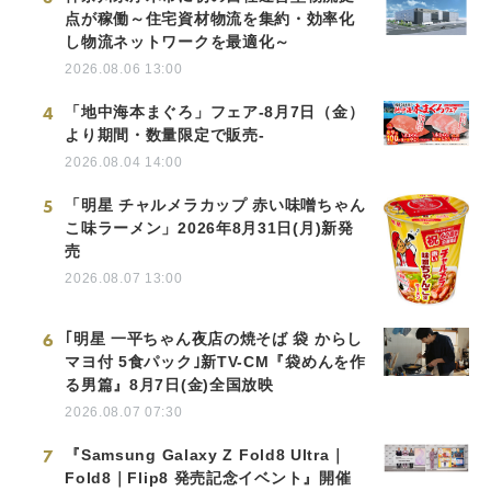
点が稼働～住宅資材物流を集約・効率化
し物流ネットワークを最適化～
2026.08.06 13:00
4
「地中海本まぐろ」フェア-8月7日（金）
より期間・数量限定で販売-
2026.08.04 14:00
5
「明星 チャルメラカップ 赤い味噌ちゃん
こ味ラーメン」2026年8月31日(月)新発
売
2026.08.07 13:00
6
｢明星 一平ちゃん夜店の焼そば 袋 からし
マヨ付 5食パック｣新TV-CM『袋めんを作
る男篇』8月7日(金)全国放映
2026.08.07 07:30
7
『Samsung Galaxy Z Fold8 Ultra｜
Fold8｜Flip8 発売記念イベント』開催