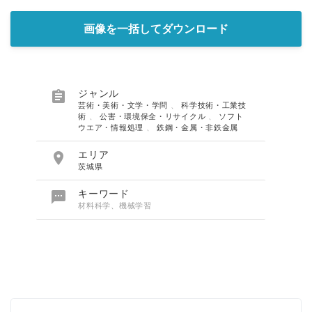
画像を一括してダウンロード

ジャンル
芸術・美術・文学・学問
、
科学技術・工業技
術
、
公害・環境保全・リサイクル
、
ソフト
ウエア・情報処理
、
鉄鋼・金属・非鉄金属

エリア
茨城県

キーワード
材料科学、機械学習