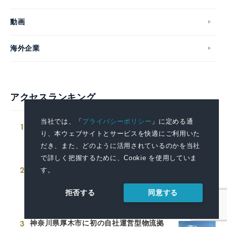
動画
海外企業
アクセスランキング
当社では、「
プライバシーポリシー
」に定める通
1
「地中海本まぐろ」フェア-8月7日（金）
り、本ウェブサイトとサービスを快適にご利用いた
より期間・数量限定で販売-
だき、また、どのように活用されているのかを当社
2026.08.04 14:00
で詳しく把握するために、Cookie を使用していま
2
千葉市内にリチウムイオン電池などの小
す。
型充電式電池回収ボックスを新たに15カ
所設置
同意する
拒否する
2026.08.05 16:00
3
神奈川県厚木市に初の自社運営型物流拠