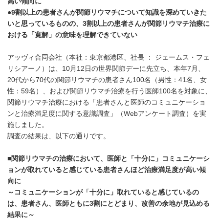
高い傾向に
●9
割以上の患者さんが関節リウマチについて知識を深めていきた
いと思っているものの、
3
割以上の患者さんが関節リウマチ治療に
おける「寛解」の意味を理解できていない
アッヴィ合同会社（本社：東京都港区、社長 ： ジェームス・フェ
リシアーノ）は、10月12日の世界関節デーに先立ち、本年7月、
20代から70代の関節リウマチの患者さん100名（男性：41名、女
性：59名）、および関節リウマチ治療を行う医師100名を対象に、
関節リウマチ治療における「患者さんと医師のコミュニケーショ
ンと治療満足度に関する意識調査」（Webアンケート調査）を実
施しました。
調査の結果は、以下の通りです。
■関節リウマチの治療において、医師と「十分に」コミュニケーシ
ョンが取れていると感じている患者さんほど治療満足度が高い傾
向に
～コミュニケーションが「十分に」取れていると感じているの
は、患者さん、医師ともに
3
割にとどまり、改善の余地が見込める
結果に～