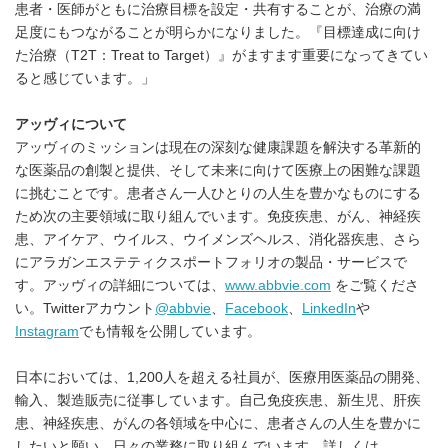
患者・医師がともに治療目標を設定・共有することが、治療の満
足度にもつながることが明らかになりました。『目標達成に向け
た治療（T2T：Treat to Target）』がますます重要になってきてい
ると感じています。」
アッヴィについて
アッヴィのミッションは現在の深刻な健康課題を解決する革新的
な医薬品の創製と提供、そして未来に向けて医療上の困難な課題
に挑むことです。患者さん一人ひとりの人生を豊かなものにする
ため次の主要領域に取り組んでいます。免疫疾患、がん、神経疾
患、アイケア、ウイルス、ウイメンズヘルス、消化器疾患、さら
にアラガンエステティクスポートフォリオの製品・サービスで
す。アッヴィの詳細については、
www.abbvie.com
をご覧くださ
い。Twitterアカウント
@abbvie
、
Facebook
、
LinkedIn
や
Instagram
でも情報を公開しています。
日本においては、1,200人を超える社員が、医療用医薬品の開発、
輸入、製造販売に従事しています。自己免疫疾患、新生児、肝疾
患、神経疾患、がんの各領域を中心に、患者さんの人生を豊かに
したいと願い、日々の業務に取り組んでいます。詳しくは、