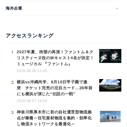
海外企業
アクセスランキング
1
2027年夏、待望の再演！ファントム＆ク
リスティーヌ役のWキャスト4名が決定！
ミュージカル 『ファントム』
2026.08.06 12:00
2
横浜vs沖縄尚学、8月10日甲子園で激
突 チケット完売の注目カード…28年前
にも横浜が演じた“伝説の一戦”
2026.08.07 19:00
3
神奈川県厚木市に初の自社運営型物流拠
点が稼働～住宅資材物流を集約・効率化
し物流ネットワークを最適化～