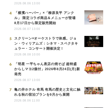
2026.08.06 13:00
4
「横濱ハーバー」×「柳原良平 アンク
ル」 限定コラボ商品＆メニューが登場
8月17日から限定販売開始
2026.08.07 13:00
5
スクリーン×オーケストラで体感。ジョ
ン・ウィリアムズ：シネマ・スペクタキ
ュラー・コンサート開催決定！
2026.08.08 10:00
6
「明星 一平ちゃん夜店の焼そば 超特盛
からしマヨ2個付」2026年8月24日(月)新
発売
2026.08.07 13:00
7
亀の井ホテル 有馬 有馬の歴史と文化に触
れる秋の宿泊プランを9月から展開
2026.08.06 11:00