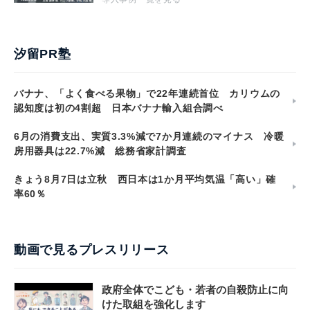
汐留PR塾
バナナ、「よく食べる果物」で22年連続首位 カリウムの
認知度は初の4割超 日本バナナ輸入組合調べ
6月の消費支出、実質3.3%減で7か月連続のマイナス 冷暖
房用器具は22.7%減 総務省家計調査
きょう8月7日は立秋 西日本は1か月平均気温「高い」確
率60％
動画で見るプレスリリース
政府全体でこども・若者の自殺防止に向
けた取組を強化します