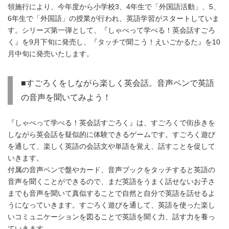
領施行により、今年度から小学校3、4年生で「外国語活動」、5、
6年生で「外国語」の授業が行われ、英語学習がスタートしていま
す。シリーズ第一弾として、『しゃべって学べる！英会話すごろ
く』を9月下旬に発売し、『タッチで聞こう！えいごかるた』を10
月中旬に発売いたします。
■すごろくをしながら楽しく英会話。音声ペンで英語
の音声を聞いてみよう！
『しゃべって学べる！英会話すごろく』は、すごろくで街歩きを
しながら英会話を疑似的に体験できるゲームです。すごろく遊び
を通して、楽しく英語の会話文や単語を覚え、話すことを促して
いきます。
付属の音声ペンで盤やカード、音声ブックをタッチすると英語の
音声を聞くことができるので、まだ英語をうまく話せないお子さ
までも音声を聞いて真似することで自然と自分で英語を話せるよ
うになっていきます。すごろく遊びを通して、英語を使った楽し
いコミュニケーションを図ることで英語を聞く力、話す力を養っ
ていきます。