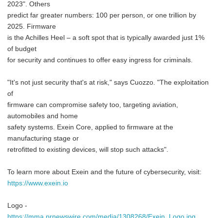
2023". Others
predict far greater numbers: 100 per person, or one trillion by
2025. Firmware
is the Achilles Heel – a soft spot that is typically awarded just 1%
of budget
for security and continues to offer easy ingress for criminals.
"It's not just security that's at risk," says Cuozzo. "The exploitation
of
firmware can compromise safety too, targeting aviation,
automobiles and home
safety systems. Exein Core, applied to firmware at the
manufacturing stage or
retrofitted to existing devices, will stop such attacks".
To learn more about Exein and the future of cybersecurity, visit:
https://www.exein.io
Logo -
https://mma.prnewswire.com/media/1308268/Exein_Logo.jpg