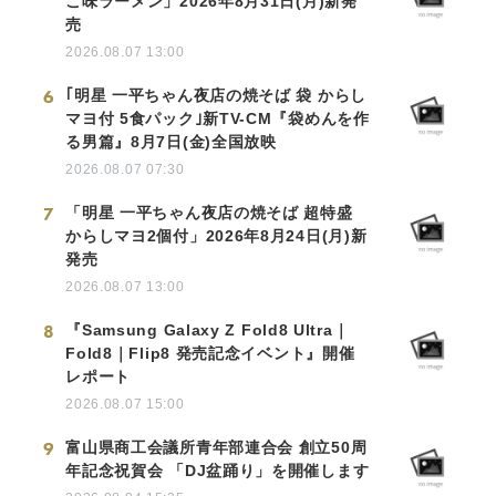
こ味ラーメン」2026年8月31日(月)新発
売
2026.08.07 13:00
6
｢明星 一平ちゃん夜店の焼そば 袋 からし
マヨ付 5食パック｣新TV-CM『袋めんを作
る男篇』8月7日(金)全国放映
2026.08.07 07:30
7
「明星 一平ちゃん夜店の焼そば 超特盛
からしマヨ2個付」2026年8月24日(月)新
発売
2026.08.07 13:00
8
『Samsung Galaxy Z Fold8 Ultra｜
Fold8｜Flip8 発売記念イベント』開催
レポート
2026.08.07 15:00
9
富山県商工会議所青年部連合会 創立50周
年記念祝賀会 「DJ盆踊り」を開催します