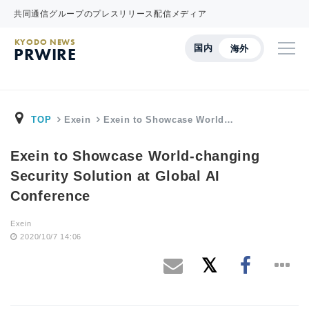
共同通信グループのプレスリリース配信メディア
KYODO NEWS
国内
海外
PRWIRE
TOP
Exein
Exein to Showcase World…
Exein to Showcase World-changing
Security Solution at Global AI
Conference
Exein
2020/10/7 14:06