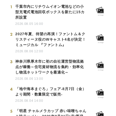
1
千葉市内にリチウムイオン電池などの小
型充電式電池回収ボックスを新たに15カ
所設置
2026.08.05 16:00
2
2027年夏、待望の再演！ファントム＆ク
リスティーヌ役のWキャスト4名が決定！
ミュージカル 『ファントム』
2026.08.06 12:00
3
神奈川県厚木市に初の自社運営型物流拠
点が稼働～住宅資材物流を集約・効率化
し物流ネットワークを最適化～
2026.08.06 13:00
4
「地中海本まぐろ」フェア-8月7日（金）
より期間・数量限定で販売-
2026.08.04 14:00
5
「明星 チャルメラカップ 赤い味噌ちゃん