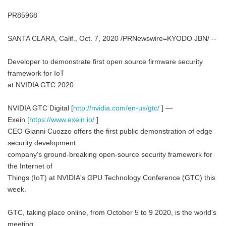
PR85968
SANTA CLARA, Calif., Oct. 7, 2020 /PRNewswire=KYODO JBN/ --
Developer to demonstrate first open source firmware security
framework for IoT
at NVIDIA GTC 2020
NVIDIA GTC Digital [
http://nvidia.com/en-us/gtc/
] —
Exein [
https://www.exein.io/
]
CEO Gianni Cuozzo offers the first public demonstration of edge
security development
company's ground-breaking open-source security framework for
the Internet of
Things (IoT) at NVIDIA's GPU Technology Conference (GTC) this
week.
GTC, taking place online, from October 5 to 9 2020, is the world's
meeting