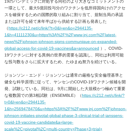
19のパンデミックに対処する同社のより大きなコミットメントの
一環として、最大5億回投与分のワクチンを低所得国向けのアクセ
スを確保するための国際的取り組みに割り当て、規制当局の承認
または許可を経て来年半ばから供給する計画も発表した
（
https://c212.net/c/link/?t=0&l=en&o=2944135-
1&h=41111230&u=https%3A%2F%2Fwww.jnj.com%2Flatest-
news%2Fjohnson-johnson-signs-communique-on-expanded-
global-access-for-covid-19-vaccines&a=announced
）。COVID-
19ワクチンに対する異例の世界的需要を認識し、同社は利用可能
な投与数をさらに拡大するため、たゆまぬ努力を続けている。
ジョンソン・エンド・ジョンソンは通常の厳格な安全倫理基準と
健全な科学原理に従って、ヤンセンのCOVID-19ワクチン候補を開
発、試験している。同社は、9月に開始した大規模かつ極めて重要
な複数国での第3相試験（ENSEMBLE）（
https://c212.net/c/link/?
t=0&l=en&o=2944135-
1&h=2569478470&u=https%3A%2F%2Fwww.jnj.com%2Fjohnson-
johnson-initiates-pivotal-global-phase-3-clinical-trial-of-janssens-
covid-19-vaccine-candidate&a=large-
scale%2C+pivotal%2C+multi-country+Phase+3+trial+