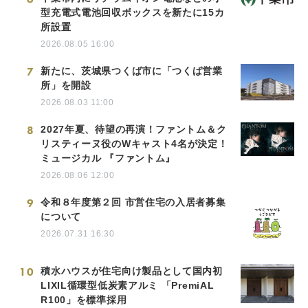
型充電式電池回収ボックスを新たに15カ
所設置
2026.08.05 16:00
7
新たに、茨城県つくば市に「つくば営業
所」を開設
2026.08.03 11:00
8
2027年夏、待望の再演！ファントム＆ク
リスティーヌ役のWキャスト4名が決定！
ミュージカル 『ファントム』
2026.08.06 12:00
9
令和８年度第２回 市営住宅の入居者募集
について
2026.07.31 16:30
10
積水ハウスが住宅向け製品として国内初
LIXIL循環型低炭素アルミ 「PremiAL
R100」を標準採用