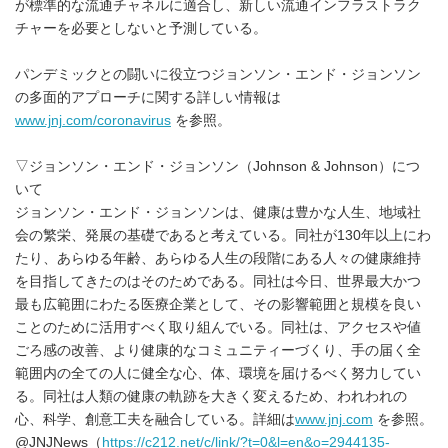
が標準的な流通チャネルに適合し、新しい流通インフラストラク
チャーを必要としないと予測している。
パンデミックとの闘いに役立つジョンソン・エンド・ジョンソン
の多面的アプローチに関する詳しい情報は
www.jnj.com/coronavirus
を参照。
▽ジョンソン・エンド・ジョンソン（Johnson & Johnson）につ
いて
ジョンソン・エンド・ジョンソンは、健康は豊かな人生、地域社
会の繁栄、発展の基礎であると考えている。同社が130年以上にわ
たり、あらゆる年齢、あらゆる人生の段階にある人々の健康維持
を目指してきたのはそのためである。同社は今日、世界最大かつ
最も広範囲にわたる医療企業として、その影響範囲と規模を良い
ことのために活用すべく取り組んでいる。同社は、アクセスや値
ごろ感の改善、より健康的なコミュニティーづくり、手の届く全
範囲内の全ての人に健全な心、体、環境を届けるべく努力してい
る。同社は人類の健康の軌跡を大きく変えるため、われわれの
心、科学、創意工夫を融合している。詳細は
www.jnj.com
を参照。
@JNJNews（
https://c212.net/c/link/?t=0&l=en&o=2944135-