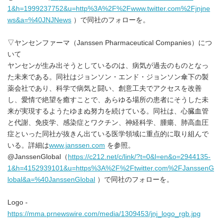
1&h=1999237752&u=http%3A%2F%2Fwww.twitter.com%2Fjnjne
ws&a=%40JNJNews
）で同社のフォローを。
▽ヤンセンファーマ（Janssen Pharmaceutical Companies）につ
いて
ヤンセンが生み出そうとしているのは、病気が過去のものとなっ
た未来である。同社はジョンソン・エンド・ジョンソン傘下の製
薬会社であり、科学で病気と闘い、創意工夫でアクセスを改善
し、愛情で絶望を癒すことで、あらゆる場所の患者にそうした未
来が実現するようたゆまぬ努力を続けている。同社は、心臓血管
と代謝、免疫学、感染症とワクチン、神経科学、腫瘍、肺高血圧
症といった同社が抜きん出ている医学領域に重点的に取り組んで
いる。詳細は
www.janssen.com
を参照。
@JanssenGlobal（
https://c212.net/c/link/?t=0&l=en&o=2944135-
1&h=4152939101&u=https%3A%2F%2Ftwitter.com%2FJanssenG
lobal&a=%40JanssenGlobal
）で同社のフォローを。
Logo -
https://mma.prnewswire.com/media/1309453/jnj_logo_rgb.jpg