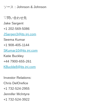
ソース：Johnson & Johnson
▽問い合わせ先
Jake Sargent
+1 202-569-5086
JSargen3@its.jnj.com
Seema Kumar
+1 908-405-1144
SKumar10@its.jnj.com
Katie Buckley
+44 7900-655-261
KBuckle8@its.jnj.com
Investor Relations:
Chris DelOrefice
+1 732-524-2955
Jennifer McIntyre
+1 732-524-3922