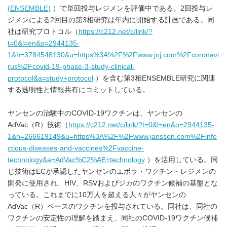
(ENSEMBLE)
）で単回投与レジメンを評価中である。2回投与レ
ジメンによる2回目の第3相研究は年内に開始する計画である。同
社は研究プロトコル（
https://c212.net/c/link/?
t=0&l=en&o=2944135-
1&h=3784548130&u=https%3A%2F%2Fwww.jnj.com%2Fcoronavi
rus%2Fcovid-19-phase-3-study-clinical-
protocol&a=study+protocol
）を含む第3相ENSEMBLE研究に関連
する透明性と情報共有にコミットしている。
ヤンセンの治験中のCOVID-19ワクチンは、ヤンセンの
AdVac（R）技術（
https://c212.net/c/link/?t=0&l=en&o=2944135-
1&h=266619149&u=https%3A%2F%2Fwww.janssen.com%2Finfe
ctious-diseases-and-vaccines%2Fvaccine-
technology&a=AdVac%C2%AE+technology
）を活用している。同
じ技術はECが承認したヤンセンのエボラ・ワクチン・レジメンの
開発に使用され、HIV、RSVおよびジカのワクチン候補の基盤とな
っている。これまでに10万人を超える人々がヤンセンの
AdVac（R）ベースのワクチンを投与されている。同社は、同社の
ワクチンの安定性の理解を踏まえ、同社のCOVID-19ワクチン候補