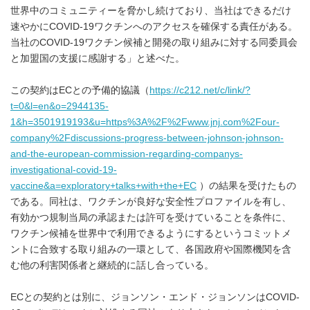
世界中のコミュニティーを脅かし続けており、当社はできるだけ
速やかにCOVID-19ワクチンへのアクセスを確保する責任がある。
当社のCOVID-19ワクチン候補と開発の取り組みに対する同委員会
と加盟国の支援に感謝する」と述べた。
この契約はECとの予備的協議（
https://c212.net/c/link/?
t=0&l=en&o=2944135-
1&h=3501919193&u=https%3A%2F%2Fwww.jnj.com%2Four-
company%2Fdiscussions-progress-between-johnson-johnson-
and-the-european-commission-regarding-companys-
investigational-covid-19-
vaccine&a=exploratory+talks+with+the+EC
）の結果を受けたもの
である。同社は、ワクチンが良好な安全性プロファイルを有し、
有効かつ規制当局の承認または許可を受けていることを条件に、
ワクチン候補を世界中で利用できるようにするというコミットメ
ントに合致する取り組みの一環として、各国政府や国際機関を含
む他の利害関係者と継続的に話し合っている。
ECとの契約とは別に、ジョンソン・エンド・ジョンソンはCOVID-