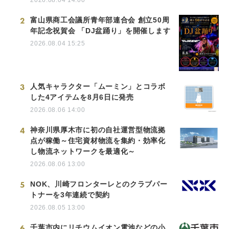
2
富山県商工会議所青年部連合会 創立50周
年記念祝賀会 「DJ盆踊り」を開催します
2026.08.04 15:25
3
人気キャラクター「ムーミン」とコラボ
した4アイテムを8月6日に発売
2026.08.06 14:00
4
神奈川県厚木市に初の自社運営型物流拠
点が稼働～住宅資材物流を集約・効率化
し物流ネットワークを最適化～
2026.08.06 13:00
5
NOK、川崎フロンターレとのクラブパー
トナーを3年連続で契約
2026.08.05 13:00
6
千葉市内にリチウムイオン電池などの小