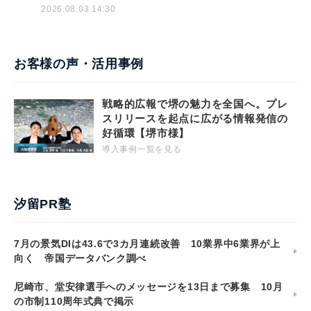
2026.08.03 14:30
お客様の声・活用事例
戦略的広報で堺の魅力を全国へ。プレ
スリリースを起点に広がる情報発信の
好循環【堺市様】
導入事例一覧を見る
汐留PR塾
7月の景気DIは43.6で3カ月連続改善 10業界中6業界が上
向く 帝国データバンク調べ
尼崎市、堂安律選手へのメッセージを13日まで募集 10月
の市制110周年式典で掲示