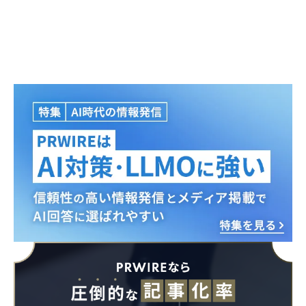
Japanese
English