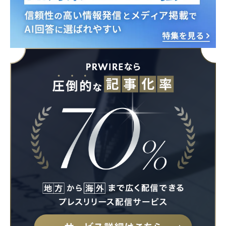
Japanese
English