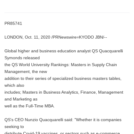
PR85741
LONDON, Oct. 11, 2020 /PRNewswire=KYODO JBN/--
Global higher and business education analyst QS Quacquarelli
Symonds released
the QS World University Rankings: Masters in Supply Chain
Management, the new
addition to their series of specialized business masters tables,
which also
includes; Masters in Business Analytics, Finance, Management
and Marketing as
well as the Full-Time MBA.
QS's CEO Nunzio Quacquarelli said: "Whether it is companies
seeking to
distribute Covid-19 vaccines, or sectors such as e-commerce,