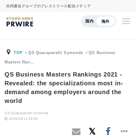
共同通信グループのプレスリリース配信メディア
KYODO NEWS
国内
海外
PRWIRE
TOP
QS Quacquarelli Symonds
QS Business
Masters Ran…
QS Business Masters Rankings 2021 -
Revealed: the specializations most in-
demand among employers around the
world
QS Quacquarelli Symonds
2020/10/12 09:56