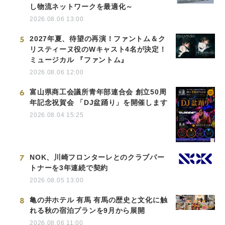
し物流ネットワークを最適化～
2026.08.06 13:00
5
2027年夏、待望の再演！ファントム＆ク
リスティーヌ役のWキャスト4名が決定！
ミュージカル 『ファントム』
2026.08.06 12:00
6
富山県商工会議所青年部連合会 創立50周
年記念祝賀会 「DJ盆踊り」を開催します
2026.08.04 15:25
7
NOK、川崎フロンターレとのクラブパー
トナーを3年連続で契約
2026.08.05 13:00
8
亀の井ホテル 有馬 有馬の歴史と文化に触
れる秋の宿泊プランを9月から展開
2026.08.06 11:00