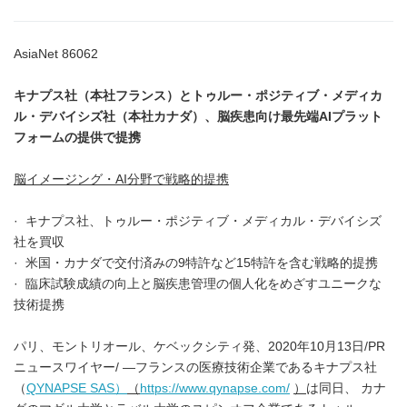
AsiaNet 86062
キナプス社（本社フランス）とトゥルー・ポジティブ・メディカ
ル・デバイシズ社（本社カナダ）、脳疾患向け最先端
AI
プラット
フォームの提供で提携
脳イメージング・
AI
分野で戦略的提携
· キナプス社、トゥルー・ポジティブ・メディカル・デバイシズ
社を買収
· 米国・カナダで交付済みの9特許など15特許を含む戦略的提携
· 臨床試験成績の向上と脳疾患管理の個人化をめざすユニークな
技術提携
パリ、モントリオール、ケベックシティ発、2020年10月13日/PR
ニュースワイヤー/ ―フランスの医療技術企業であるキナプス社
（
QYNAPSE SAS
）
（
https://www.qynapse.com/
）
は同日、 カナ