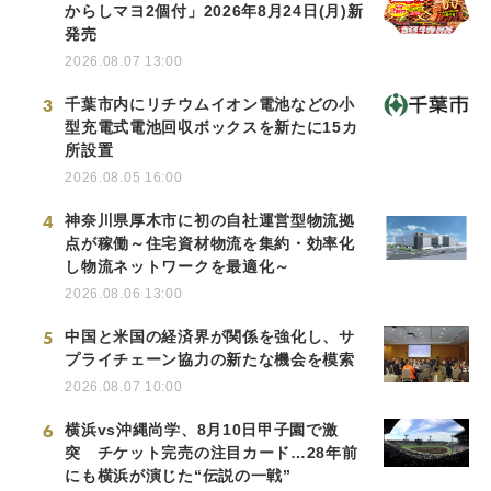
からしマヨ2個付」2026年8月24日(月)新
発売
2026.08.07 13:00
3
千葉市内にリチウムイオン電池などの小
型充電式電池回収ボックスを新たに15カ
所設置
2026.08.05 16:00
4
神奈川県厚木市に初の自社運営型物流拠
点が稼働～住宅資材物流を集約・効率化
し物流ネットワークを最適化～
2026.08.06 13:00
5
中国と米国の経済界が関係を強化し、サ
プライチェーン協力の新たな機会を模索
2026.08.07 10:00
6
横浜vs沖縄尚学、8月10日甲子園で激
突 チケット完売の注目カード…28年前
にも横浜が演じた“伝説の一戦”