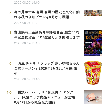
2026.08.07 19:00
7
亀の井ホテル 有馬 有馬の歴史と文化に触
れる秋の宿泊プランを9月から展開
2026.08.06 11:00
8
富山県商工会議所青年部連合会 創立50周
年記念祝賀会 「DJ盆踊り」を開催します
2026.08.04 15:25
9
「明星 チャルメラカップ 赤い味噌ちゃん
こ味ラーメン」2026年8月31日(月)新発
売
2026.08.07 13:00
10
「横濱ハーバー」×「柳原良平 アンク
ル」 限定コラボ商品＆メニューが登場
8月17日から限定販売開始