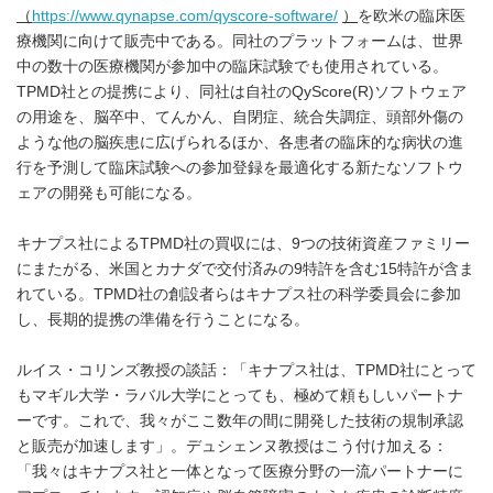
（
https://www.qynapse.com/qyscore-software/
）
を欧米の臨床医
療機関に向けて販売中である。同社のプラットフォームは、世界
中の数十の医療機関が参加中の臨床試験でも使用されている。
TPMD社との提携により、同社は自社のQyScore(R)ソフトウェア
の用途を、脳卒中、てんかん、自閉症、統合失調症、頭部外傷の
ような他の脳疾患に広げられるほか、各患者の臨床的な病状の進
行を予測して臨床試験への参加登録を最適化する新たなソフトウ
ェアの開発も可能になる。
キナプス社によるTPMD社の買収には、9つの技術資産ファミリー
にまたがる、米国とカナダで交付済みの9特許を含む15特許が含ま
れている。TPMD社の創設者らはキナプス社の科学委員会に参加
し、長期的提携の準備を行うことになる。
ルイス・コリンズ教授の談話：「キナプス社は、TPMD社にとって
もマギル大学・ラバル大学にとっても、極めて頼もしいパートナ
ーです。これで、我々がここ数年の間に開発した技術の規制承認
と販売が加速します」。デュシェンヌ教授はこう付け加える：
「我々はキナプス社と一体となって医療分野の一流パートナーに