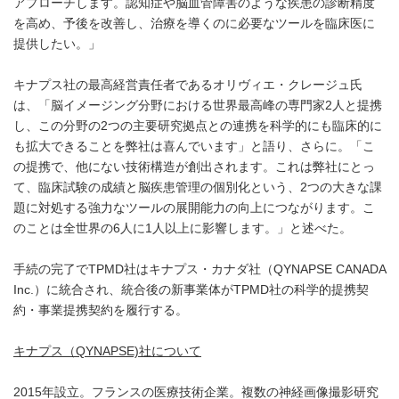
アプローチします。認知症や脳血管障害のような疾患の診断精度
を高め、予後を改善し、治療を導くのに必要なツールを臨床医に
提供したい。」
キナプス社の最高経営責任者であるオリヴィエ・クレージュ氏
は、「脳イメージング分野における世界最高峰の専門家2人と提携
し、この分野の2つの主要研究拠点との連携を科学的にも臨床的に
も拡大できることを弊社は喜んでいます」と語り、さらに。「こ
の提携で、他にない技術構造が創出されます。これは弊社にとっ
て、臨床試験の成績と脳疾患管理の個別化という、2つの大きな課
題に対処する強力なツールの展開能力の向上につながります。こ
のことは全世界の6人に1人以上に影響します。」と述べた。
手続の完了でTPMD社はキナプス・カナダ社（QYNAPSE CANADA
Inc.）に統合され、統合後の新事業体がTPMD社の科学的提携契
約・事業提携契約を履行する。
キナプス（
QYNAPSE)
社について
2015年設立。フランスの医療技術企業。複数の神経画像撮影研究