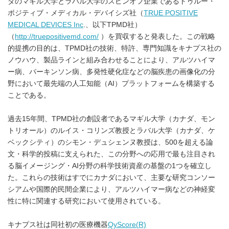
ダのマギル大学とラバル大学のスピンオフ企業であるトゥルー・
ポジティブ・メディカル・デバイシズ社（
TRUE POSITIVE
MEDICAL DEVICES Inc
.、以下TPMD社）
（
http://truepositivemd.com/
）を買収すると発表した。この戦略
的提携の目的は、TPMD社の技術、特許、専門知識をキナプス社の
ノウハウ、製品ラインと組み合わせることにより、アルツハイマ
ー病、パーキンソン病、多発性硬化症などの脳疾患の画像化の分
野において最先端の人工知能（AI）プラットフォームを構築する
ことである。
過去15年間、TPMD社の創設者であるマギル大学（カナダ、モン
トリオール）のルイス・コリンズ教授とラバル大学（カナダ、ケ
ベックシティ）のシモン・デュシェンヌ教授は、500を超える論
文・科学的投稿に支えられた、この分野への応用で最も注目され
る脳イメージング・AI分野の科学技術資産の基盤の1つを確立し
た。これらの技術はすでにカナダにおいて、主要な研究コンソー
シアムや国際的民間企業により、アルツハイマー病などの神経変
性に特に関連する研究において使用されている。
キナプス社は同社初の医療機器
QyScore(R)