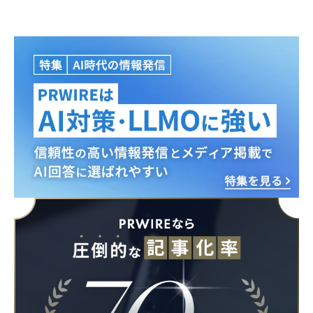
Japanese
English