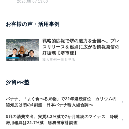
2026.08.07 13:00
お客様の声・活用事例
戦略的広報で堺の魅力を全国へ。プレ
スリリースを起点に広がる情報発信の
好循環【堺市様】
導入事例一覧を見る
汐留PR塾
バナナ、「よく食べる果物」で22年連続首位 カリウムの
認知度は初の4割超 日本バナナ輸入組合調べ
6月の消費支出、実質3.3%減で7か月連続のマイナス 冷暖
房用器具は22.7%減 総務省家計調査