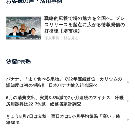
お客様の声・活用事例
戦略的広報で堺の魅力を全国へ。プレ
スリリースを起点に広がる情報発信の
好循環【堺市様】
導入事例一覧を見る
汐留PR塾
バナナ、「よく食べる果物」で22年連続首位 カリウムの
認知度は初の4割超 日本バナナ輸入組合調べ
6月の消費支出、実質3.3%減で7か月連続のマイナス 冷暖
房用器具は22.7%減 総務省家計調査
きょう8月7日は立秋 西日本は1か月平均気温「高い」確
率60％