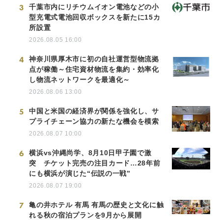
3
千葉市内にリチウムイオン電池などの小
型充電式電池回収ボックスを新たに15カ
所設置
2026.08.05 16:00
4
神奈川県厚木市に初の自社運営型物流拠
点が稼働～住宅資材物流を集約・効率化
し物流ネットワークを最適化～
2026.08.06 13:00
5
中国と米国の経済界が関係を強化し、サ
プライチェーン協力の新たな機会を模索
2026.08.07 10:00
6
横浜vs沖縄尚学、8月10日甲子園で激
突 チケット完売の注目カード…28年前
にも横浜が演じた“伝説の一戦”
2026.08.07 19:00
7
亀の井ホテル 有馬 有馬の歴史と文化に触
れる秋の宿泊プランを9月から展開