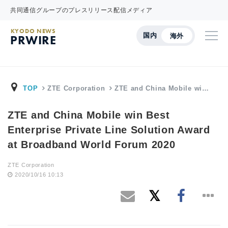
共同通信グループのプレスリリース配信メディア
KYODO NEWS
国内
海外
PRWIRE
TOP
ZTE Corporation
ZTE and China Mobile wi…
ZTE and China Mobile win Best
Enterprise Private Line Solution Award
at Broadband World Forum 2020
ZTE Corporation
2020/10/16 10:13