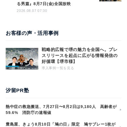
る男篇』8月7日(金)全国放映
2026.08.07 07:30
お客様の声・活用事例
戦略的広報で堺の魅力を全国へ。プレ
スリリースを起点に広がる情報発信の
好循環【堺市様】
導入事例一覧を見る
汐留PR塾
熱中症の救急搬送、7月27日〜8月2日は9,180人 高齢者が
59.6% 消防庁の速報値
豊島屋、きょう8月10日「鳩の日」限定 鳩サブレー1枚が