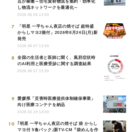
点が稼働～住宅資材物流を集約・効率化
し物流ネットワークを最適化～
2026.08.06 13:00
7
「明星 一平ちゃん夜店の焼そば 超特盛
からしマヨ2個付」2026年8月24日(月)新
発売
2026.08.07 13:00
8
全国の生活者と医師に聞く、風邪症状時
のAI利用と医療受診に関する調査結果
2026.08.07 15:30
9
愛媛県「災害時医療提供体制確保事業」
向け医療コンテナを納品
2026.03.19 14:00
10
｢明星 一平ちゃん夜店の焼そば 袋 からし
マヨ付 5食パック｣新TV-CM『袋めんを作