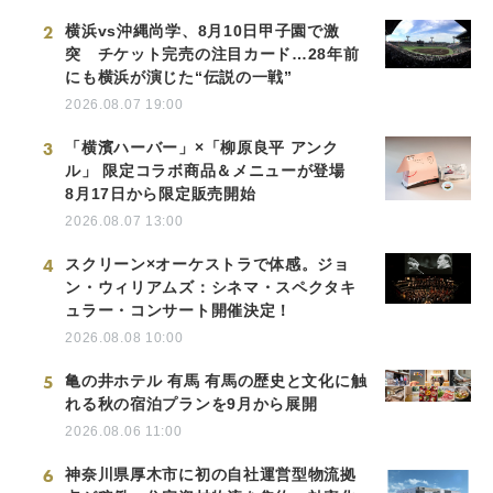
2
横浜vs沖縄尚学、8月10日甲子園で激
突 チケット完売の注目カード…28年前
にも横浜が演じた“伝説の一戦”
2026.08.07 19:00
3
「横濱ハーバー」×「柳原良平 アンク
ル」 限定コラボ商品＆メニューが登場
8月17日から限定販売開始
2026.08.07 13:00
4
スクリーン×オーケストラで体感。ジョ
ン・ウィリアムズ：シネマ・スペクタキ
ュラー・コンサート開催決定！
2026.08.08 10:00
5
亀の井ホテル 有馬 有馬の歴史と文化に触
れる秋の宿泊プランを9月から展開
2026.08.06 11:00
6
神奈川県厚木市に初の自社運営型物流拠