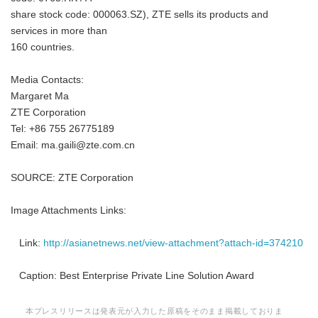
share stock code: 000063.SZ), ZTE sells its products and
services in more than
160 countries.
Media Contacts:
Margaret Ma
ZTE Corporation
Tel: +86 755 26775189
Email: ma.gaili@zte.com.cn
SOURCE: ZTE Corporation
Image Attachments Links:
Link:
http://asianetnews.net/view-attachment?attach-id=374210
Caption: Best Enterprise Private Line Solution Award
本プレスリリースは発表元が入力した原稿をそのまま掲載しておりま