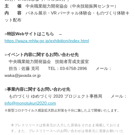
主 催
中央職業能力開発協会（中央技能振興センター）
内 容
パネル展示・VR バーチャル体験会・ものづくり体験キ
ット配布
○特設
Web
サイトはこちら →
https://waza.mhlw.go.jp/exhibition/index.html
○イベント内容に関するお問い合わせ先
中央職業能力開発協会 技能者育成支援室
担当：佐藤 克司 TEL：03-6758-2896 メール：
waka@javada.or.jp
○事業内容に関するお問い合わせ先
ものづくり ゆめづくり 2020 プロジェクト事務局 メール：
info@monotukuri2020.com
※新型コロナウイルス感染拡大防止対策を十分に施した上で開催いたします。
本プレスリリースは発表元が入力した原稿をそのまま掲載しておりま
す。また、プレスリリースへのお問い合わせは発表元に直接お願いいた