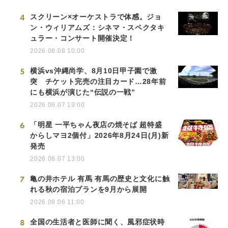
4
スクリーン×オーケストラで体感。ジョ
ン・ウィリアムズ：シネマ・スペクタキ
ュラー・コンサート開催決定！
2026.08.08 10:00
5
横浜vs沖縄尚学、8月10日甲子園で激
突 チケット完売の注目カード…28年前
にも横浜が演じた“伝説の一戦”
2026.08.07 19:00
6
「明星 一平ちゃん夜店の焼そば 超特盛
からしマヨ2個付」2026年8月24日(月)新
発売
2026.08.07 13:00
7
亀の井ホテル 有馬 有馬の歴史と文化に触
れる秋の宿泊プランを9月から展開
2026.08.06 11:00
8
全国の生活者と医師に聞く、風邪症状時