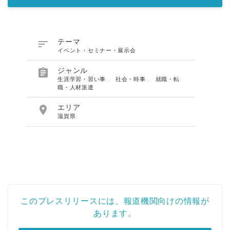

テーマ
イベント・セミナー・展示会

ジャンル
生涯学習・習い事
、
社会・時事
、
就職・転
職・人材派遣

エリア
滋賀県
このプレスリリースには、報道機関向けの情報が
あります。