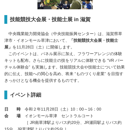
技能競技大会展・技能士展
in
滋賀
中央職業能力開発協会（中央技能振興センター）は、滋賀県草
津市・イオンモール草津において、
「技能
競技
大会展・技能士
展」
を11月28日（土）に開催します。
このイベントは、パネル展示に加え、フラワーアレンジの体験
キットも配布。さらに技能士の技をリアルに体験できる “VR バー
チャル体験会” も実施します。技能競技大会や技能士について効果
的に伝え、技能への関心を高め、将来 “ものづくり産業” を目指す
きっかけとなる機会を提供するものです。
イベント詳細
日 時
令和２年11月28日（土）10：00～16：00
会 場
イオンモール草津 セントラルコート
［ JR南草津駅よりバス約20分、JR瀬田駅よりバス約
15分、JR草津駅よりバス約25分 ］