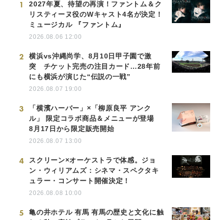
1
2027年夏、待望の再演！ファントム＆ク
リスティーヌ役のWキャスト4名が決定！
ミュージカル 『ファントム』
2026.08.06 12:00
2
横浜vs沖縄尚学、8月10日甲子園で激
突 チケット完売の注目カード…28年前
にも横浜が演じた“伝説の一戦”
2026.08.07 19:00
3
「横濱ハーバー」×「柳原良平 アンク
ル」 限定コラボ商品＆メニューが登場
8月17日から限定販売開始
2026.08.07 13:00
4
スクリーン×オーケストラで体感。ジョ
ン・ウィリアムズ：シネマ・スペクタキ
ュラー・コンサート開催決定！
2026.08.08 10:00
5
亀の井ホテル 有馬 有馬の歴史と文化に触