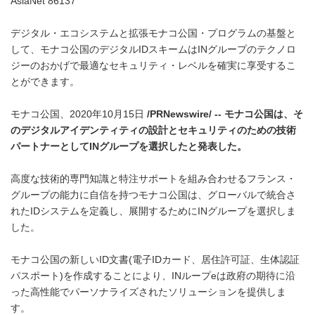
AsiaNet 86137
デジタル・エコシステムと拡張モナコ公国・プログラムの基盤と
して、モナコ公国のデジタルIDスキームはINグループのテクノロ
ジーのおかげで最適なセキュリティ・レベルを確実に享受するこ
とができます。
モナコ公国、2020年10月15日
/PRNewswire/ --
モナコ公国は、そ
のデジタルアイデンティティの設計とセキュリティのための技術
パートナーとして
IN
グループを選択したと発表した。
高度な技術的専門知識と特注サポートを組み合わせるフランス・
グループの能力に自信を持つモナコ公国は、グローバルで統合さ
れたIDシステムを定義し、展開するためにINグループを選択しま
した。
モナコ公国の新しいID文書(電子IDカード、居住許可証、生体認証
パスポート)を作成することにより、INループeは政府の期待に沿
った高性能でパーソナライズされたソリューションを提供しま
す。