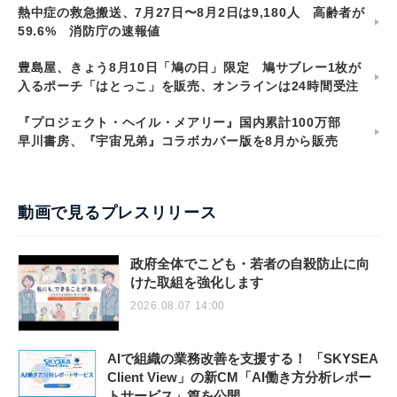
熱中症の救急搬送、7月27日〜8月2日は9,180人 高齢者が
59.6% 消防庁の速報値
豊島屋、きょう8月10日「鳩の日」限定 鳩サブレー1枚が
入るポーチ「はとっこ」を販売、オンラインは24時間受注
『プロジェクト・ヘイル・メアリー』国内累計100万部
早川書房、『宇宙兄弟』コラボカバー版を8月から販売
動画で見るプレスリリース
政府全体でこども・若者の自殺防止に向
けた取組を強化します
2026.08.07 14:00
AIで組織の業務改善を支援する！ 「SKYSEA
Client View」の新CM「AI働き方分析レポー
トサービス」篇を公開