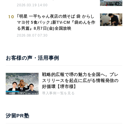
2026.03.19 14:00
10
｢明星 一平ちゃん夜店の焼そば 袋 からし
マヨ付 5食パック｣新TV-CM『袋めんを作
る男篇』8月7日(金)全国放映
2026.08.07 07:30
お客様の声・活用事例
戦略的広報で堺の魅力を全国へ。プレ
スリリースを起点に広がる情報発信の
好循環【堺市様】
導入事例一覧を見る
汐留PR塾