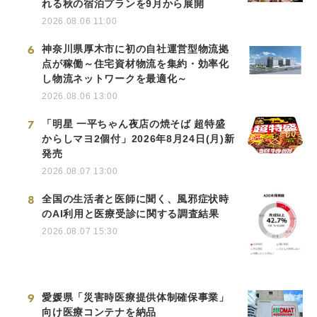
れる秋の宿泊プランを9月から展開
2026.08.06 11:00
6
神奈川県厚木市に初の自社運営型物流拠
点が稼働～住宅資材物流を集約・効率化
し物流ネットワークを最適化～
2026.08.06 13:00
7
「明星 一平ちゃん夜店の焼そば 超特盛
からしマヨ2個付」2026年8月24日(月)新
発売
2026.08.07 13:00
8
全国の生活者と医師に聞く、風邪症状時
のAI利用と医療受診に関する調査結果
2026.08.07 15:30
9
愛媛県「災害時医療提供体制確保事業」
向け医療コンテナを納品