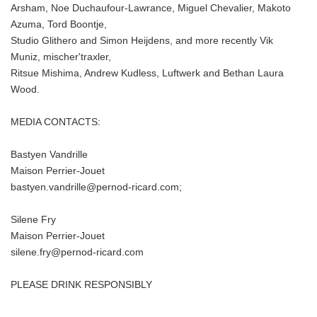
Arsham, Noe Duchaufour-Lawrance, Miguel Chevalier, Makoto
Azuma, Tord Boontje,
Studio Glithero and Simon Heijdens, and more recently Vik
Muniz, mischer'traxler,
Ritsue Mishima, Andrew Kudless, Luftwerk and Bethan Laura
Wood.
MEDIA CONTACTS:
Bastyen Vandrille
Maison Perrier-Jouet
bastyen.vandrille@pernod-ricard.com;
Silene Fry
Maison Perrier-Jouet
silene.fry@pernod-ricard.com
PLEASE DRINK RESPONSIBLY