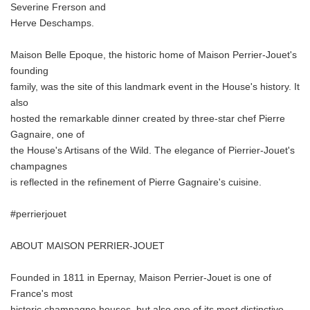
Severine Frerson and
Herve Deschamps.
Maison Belle Epoque, the historic home of Maison Perrier-Jouet's
founding
family, was the site of this landmark event in the House's history. It
also
hosted the remarkable dinner created by three-star chef Pierre
Gagnaire, one of
the House's Artisans of the Wild. The elegance of Pierrier-Jouet's
champagnes
is reflected in the refinement of Pierre Gagnaire's cuisine.
#perrierjouet
ABOUT MAISON PERRIER-JOUET
Founded in 1811 in Epernay, Maison Perrier-Jouet is one of
France's most
historic champagne houses, but also one of its most distinctive,