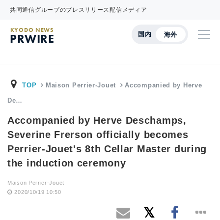
共同通信グループのプレスリリース配信メディア
KYODO NEWS
国内
海外
PRWIRE
TOP
Maison Perrier-Jouet
Accompanied by Herve
De…
Accompanied by Herve Deschamps,
Severine Frerson officially becomes
Perrier-Jouet's 8th Cellar Master during
the induction ceremony
Maison Perrier-Jouet
2020/10/19 10:50