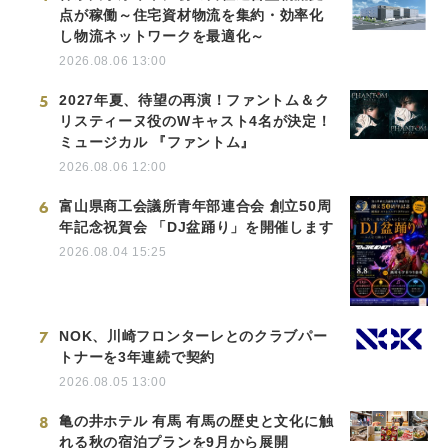
点が稼働～住宅資材物流を集約・効率化
し物流ネットワークを最適化～
2026.08.06 13:00
5
2027年夏、待望の再演！ファントム＆ク
リスティーヌ役のWキャスト4名が決定！
ミュージカル 『ファントム』
2026.08.06 12:00
6
富山県商工会議所青年部連合会 創立50周
年記念祝賀会 「DJ盆踊り」を開催します
2026.08.04 15:25
7
NOK、川崎フロンターレとのクラブパー
トナーを3年連続で契約
2026.08.05 13:00
8
亀の井ホテル 有馬 有馬の歴史と文化に触
れる秋の宿泊プランを9月から展開