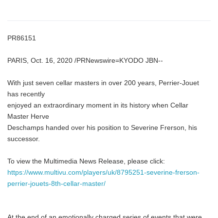
PR86151
PARIS, Oct. 16, 2020 /PRNewswire=KYODO JBN--
With just seven cellar masters in over 200 years, Perrier-Jouet
has recently
enjoyed an extraordinary moment in its history when Cellar
Master Herve
Deschamps handed over his position to Severine Frerson, his
successor.
To view the Multimedia News Release, please click:
https://www.multivu.com/players/uk/8795251-severine-frerson-
perrier-jouets-8th-cellar-master/
At the end of an emotionally charged series of events that were