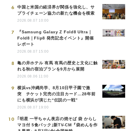
6
中国と米国の経済界が関係を強化し、サ
プライチェーン協力の新たな機会を模索
2026.08.07 10:00
7
『Samsung Galaxy Z Fold8 Ultra｜
Fold8｜Flip8 発売記念イベント』開催
レポート
2026.08.07 15:00
8
亀の井ホテル 有馬 有馬の歴史と文化に触
れる秋の宿泊プランを9月から展開
2026.08.06 11:00
9
横浜vs沖縄尚学、8月10日甲子園で激
突 チケット完売の注目カード…28年前
にも横浜が演じた“伝説の一戦”
2026.08.07 19:00
10
｢明星 一平ちゃん夜店の焼そば 袋 からし
マヨ付 5食パック｣新TV-CM『袋めんを作