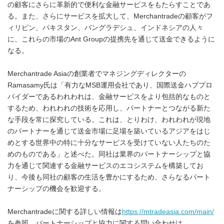
の顧客にさらに革新的で便利な金融サービスをもたらすことであ
る。また、さらにサービスを拡大して、Merchantradeの顧客がフ
ィリピン、パキスタン、バングラデシュ、インドネシアの人々
に、これらの市場のAnt Groupの提携先を通じて送金できるように
なる。
Merchantrade Asiaの創業者でマネジングディレクターの
Ramasamy氏は「有力なMSB運用会社であり、国際送金ハブプロ
バイダーであるわれわれは、金融サービスをより包括的なものと
するため、われわれの技術を応用し、パートナーとつながる新た
な手段を常に探究している。これは、とりわけ、われわれが現地
のパートナーを通じて送金市場に足場を築いているアジアをはじ
めとする世界中の特に十分なサービスを受けていない人たちのた
めのものである」と述べた。同社は業界のパートナーシップと協
力を通じて関連する金融サービスのエコシステムを構築してお
り、今後も同社の顧客の生活を豊かにするため、さらなるパート
ナーシップの機会を歓迎する。
Merchantradeに関する詳しい情報は
https://mtradeasia.com/main/
を参照。パートナーシップと協力に関する問い合わせは