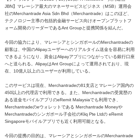
JBN】マレーシア最大のマネーサービスビジネス（MSB）運用会
社のMerchantrade Asia Sdn Bhd（Merchantrade）はこのほど、
テクノロジー主導の包括的金融サービス向けオープンプラットフ
ォーム開発のリーダーであるAnt Groupと提携関係を結んだ。
今回の協力により、マレーシアとシンガポールのMerchantradeの
顧客は、中国のAlipayユーザーへのリアルタイム送金を容易に利用
できるようになり、資金はAlipayアプリにつながっている銀行口座
へと送られる。AlipayはAnt Groupによって運用されており、現
在、10億人以上のユーザーが利用している。
このサービスは現在、Merchantradeの81支店とマレーシア国内の
450以上の代理店で利用できる。また、Merchantradeの受賞歴の
ある送金モバイルアプリのeRemit Malaysiaでも利用でき、
Merchantradeのeウォレットである Merchantrade Moneyや
Merchantradeのシンガポール子会社のKliq Pte Ltdの eRemit
Singaporeモバイルアプリでも近く利用可能となる。
今回の提携の目的は、マレーシアとシンガポールのMerchantrade