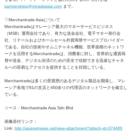
partnerships@mtradeasia.com
まで。
▽Merchantrade Asiaについて
Merchantradeはマレーシア最大のマネーサービスビジネス
（MSB）運用会社であり、有力な送金会社、電子マネー発行会
社、リテールおよびホールセール外貨両替サービスプロバイダー
である。自社の技術やオムニチャネル機能、世界規模のネットワ
ークを活用するMerchantradeは、消費者に対し、世界的な通貨両
替や送金、デジタル決済のための安全で信頼できる迅速なチャネ
ルへの容易なアクセスを提供することを目指している。
Merchantradeは多くの受賞歴のあるデジタル製品を開発し、マレ
ーシア各地で81の支店と450余りの代理店のネットワークを確立し
ている。
ソース：Merchantrade Asia Sdn Bhd
画像添付リンク：
Link:
http://asianetnews.net/view-attachment?attach-id=374489