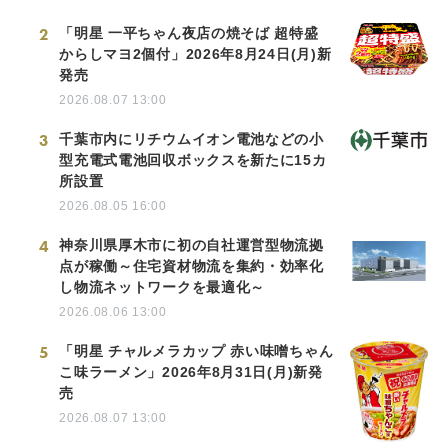
2
「明星 一平ちゃん夜店の焼そば 超特盛
からしマヨ2個付」2026年8月24日(月)新
発売
2026.08.07 13:00
3
千葉市内にリチウムイオン電池などの小
型充電式電池回収ボックスを新たに15カ
所設置
2026.08.05 16:00
4
神奈川県厚木市に初の自社運営型物流拠
点が稼働～住宅資材物流を集約・効率化
し物流ネットワークを最適化～
2026.08.06 13:00
5
「明星 チャルメラカップ 赤い味噌ちゃん
こ味ラーメン」2026年8月31日(月)新発
売
2026.08.07 13:00