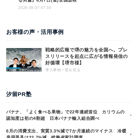
る男篇』8月7日(金)全国放映
2026.08.07 07:30
お客様の声・活用事例
戦略的広報で堺の魅力を全国へ。プレ
スリリースを起点に広がる情報発信の
好循環【堺市様】
導入事例一覧を見る
汐留PR塾
バナナ、「よく食べる果物」で22年連続首位 カリウムの
認知度は初の4割超 日本バナナ輸入組合調べ
6月の消費支出、実質3.3%減で7か月連続のマイナス 冷暖
房用器具は22.7%減 総務省家計調査