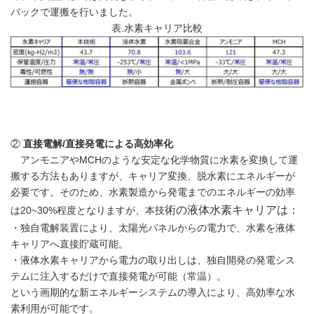
バックで運搬を行いました。
表.水素キャリア比較
②
直接電解
/
直接発電による高効率化
アンモニアやMCHのような安定な化学物質に水素を変換して運
搬する方法もありますが、キャリア変換、脱水素にエネルギーが
必要です。そのため、水素製造から発電までのエネルギーの効率
術の液体水素キャリアは：
は20~30%程度となりますが、本技
・独自電解装置により、太陽光パネルからの電力で、水素を液体
キャリアへ直接貯蔵可能。
・液体水素キャリアから電力の取り出しは、独自開発の発電シス
テムに注入するだけで直接発電が可能（常温）。
という画期的な新エネルギーシステムの導入により、高効率な水
素利用が可能です。