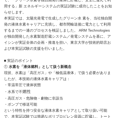
で、「グリーン水素を独自開発の液体に貯蔵し、安全に運んで利
用する」新 エネルギーシステムの実証試験に成功したことをお知
らせします。
本実証では、太陽光発電で生成したグリーン水 素を、当社独自開
発の液体水素キャリアに充填し、都市間輸送後に電力として利用
するまでの一連のプロセスを検証しました。 ARM Technologies
が独自開発した水素製造貯蔵システム／発電システムを基に、ア
イシンが実証全体の企画・推進を担い、東京大学が技術的助言お
よび本実証試験の支援を行いました。
■ 実証のポイント
①
水素を「液体燃料」として扱う新概念
現状、水素は「高圧ガス」や「極低温液体」で扱う必要がありま
したが、本技術の液体水素キャリアは：
・常温常圧で液体状態
燃性
・水系で不
・高圧ガス・危険物・劇物に非該当
・ポンプで移送可能
という特性を持つ安全な液体水素キャリアとして取り扱い可能
で、本実証試験では簡易なポリプロピレン容器に貯蔵し、トート