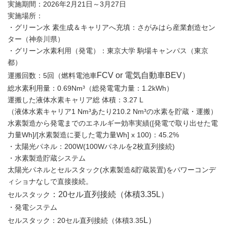
実施期間：2026年2月21日～3月27日
実施場所：
・グリーン水 素生成＆キャリアへ充填：さがみはら産業創造セン
ター（神奈川県）
・グリーン水素利用（発電）：東京大学 駒場キャンパス（東京
都）
FCV or 電気自動車BEV）
運搬回数：5回（燃料電池車
総水素利用量：0.69Nm³（総発電電力量：1.2kWh）
運搬した液体水素キャリア総 体積：3.27 L
（液体水素キャリア1 Nm³あたり210.2 Nm³の水素を貯蔵・運搬）
水素製造から発電までのエネルギー効率実績([発電で取り出せた電
力量Wh]/[水素製造に要した電力量Wh] x 100)：45.2%
・太陽光パネル：200W(100Wパネルを2枚直列接続)
・水素製造貯蔵システム
太陽光パネルとセルスタック(水素製造&貯蔵装置)をパワーコンデ
ィショナなしで直接接続。
：20セル直列接続（体積3.35L）
セルスタック
・発電システム
L）
セルスタック：20セル直列接続（体積3.35