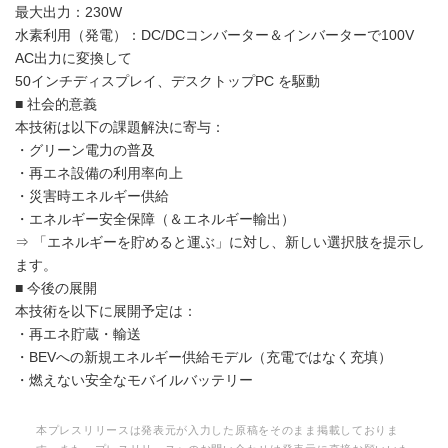
最大出力：230W
水素利用（発電）：DC/DCコンバーター＆インバーターで100V
AC出力に変換して
50インチディスプレイ、デスクトップPC を駆動
■ 社会的意義
本技術は以下の課題解決に寄与：
・グリーン電力の普及
・再エネ設備の利用率向上
・災害時エネルギー供給
・エネルギー安全保障（＆エネルギー輸出）
⇒ 「エネルギーを貯めると運ぶ」に対し、新しい選択肢を提示し
ます。
■ 今後の展開
本技術を以下に展開予定は：
・再エネ貯蔵・輸送
・BEVへの新規エネルギー供給モデル（充電ではなく充填）
・燃えない安全なモバイルバッテリー
本プレスリリースは発表元が入力した原稿をそのまま掲載しておりま