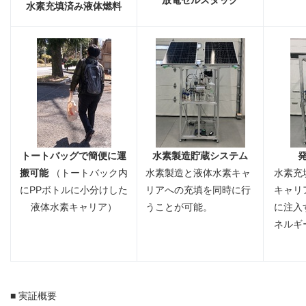
水素充填済み液体燃料
トートバッグで簡便に運
水素製造貯蔵システム
搬可能
（トートバック内
水素製造と液体水素キャ
水素充
にPPボトルに小分けした
リアへの充填を同時に行
キャリ
液体水素キャリア）
うことが可能。
に注入
ネルギ
■ 実証概要