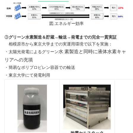
図.エネルギー効率
③
グリーン水素製造＆貯蔵→輸送→発電までの完全一貫実証
相模原市から東京大学までの実運用環境で以下を実施：
水 素製造と同時に液体水素キャ
・太陽光発電によるグリーン
リアへの充填
・簡易なポリプロピレン容器での輸送
・東京大学にて発電利用
放電セルスタック