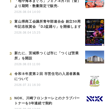
1
「地中海本まぐろ」フェア-8月7日（金）
より期間・数量限定で販売-
2026.08.04 14:00
2
富山県商工会議所青年部連合会 創立50周
年記念祝賀会 「DJ盆踊り」を開催します
2026.08.04 15:25
3
新たに、茨城県つくば市に「つくば営業
所」を開設
2026.08.03 11:00
4
令和８年度第２回 市営住宅の入居者募集
について
2026.07.31 16:30
5
NOK、川崎フロンターレとのクラブパー
トナーを3年連続で契約