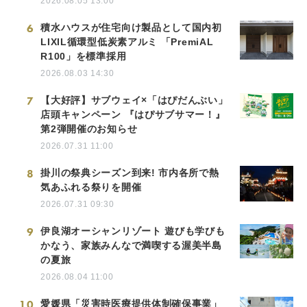
2026.08.05 13:00
6
積水ハウスが住宅向け製品として国内初
LIXIL循環型低炭素アルミ 「PremiAL
R100」を標準採用
2026.08.03 14:30
7
【大好評】サブウェイ×「はぴだんぶい」
店頭キャンペーン 『はぴサブサマー！』
第2弾開催のお知らせ
2026.07.31 11:00
8
掛川の祭典シーズン到来! 市内各所で熱
気あふれる祭りを開催
2026.07.31 09:30
9
伊良湖オーシャンリゾート 遊びも学びも
かなう、家族みんなで満喫する渥美半島
の夏旅
2026.08.04 11:00
10
愛媛県「災害時医療提供体制確保事業」