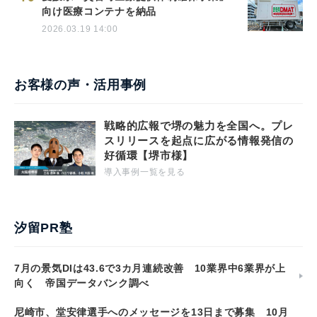
向け医療コンテナを納品
2026.03.19 14:00
お客様の声・活用事例
戦略的広報で堺の魅力を全国へ。プレ
スリリースを起点に広がる情報発信の
好循環【堺市様】
導入事例一覧を見る
汐留PR塾
7月の景気DIは43.6で3カ月連続改善 10業界中6業界が上
向く 帝国データバンク調べ
尼崎市、堂安律選手へのメッセージを13日まで募集 10月