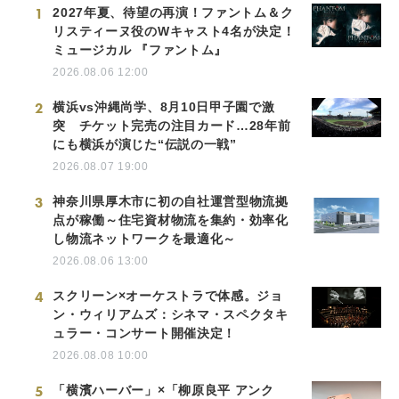
1
2027年夏、待望の再演！ファントム＆ク
リスティーヌ役のWキャスト4名が決定！
ミュージカル 『ファントム』
2026.08.06 12:00
2
横浜vs沖縄尚学、8月10日甲子園で激
突 チケット完売の注目カード…28年前
にも横浜が演じた“伝説の一戦”
2026.08.07 19:00
3
神奈川県厚木市に初の自社運営型物流拠
点が稼働～住宅資材物流を集約・効率化
し物流ネットワークを最適化～
2026.08.06 13:00
4
スクリーン×オーケストラで体感。ジョ
ン・ウィリアムズ：シネマ・スペクタキ
ュラー・コンサート開催決定！
2026.08.08 10:00
5
「横濱ハーバー」×「柳原良平 アンク