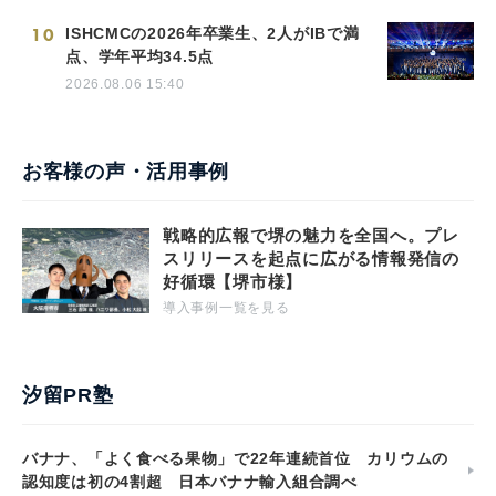
10
ISHCMCの2026年卒業生、2人がIBで満
点、学年平均34.5点
2026.08.06 15:40
お客様の声・活用事例
戦略的広報で堺の魅力を全国へ。プレ
スリリースを起点に広がる情報発信の
好循環【堺市様】
導入事例一覧を見る
汐留PR塾
バナナ、「よく食べる果物」で22年連続首位 カリウムの
認知度は初の4割超 日本バナナ輸入組合調べ