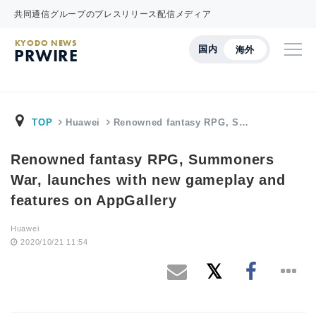
共同通信グループのプレスリリース配信メディア
KYODO NEWS
国内
海外
PRWIRE
TOP
Huawei
Renowned fantasy RPG, S…
Renowned fantasy RPG, Summoners
War, launches with new gameplay and
features on AppGallery
Huawei
2020/10/21 11:54