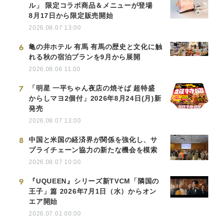
ル」 限定コラボ商品＆メニューが登場
8月17日から限定販売開始
2026.08.07 13:00
6
亀の井ホテル 有馬 有馬の歴史と文化に触
れる秋の宿泊プランを9月から展開
2026.08.06 11:00
7
「明星 一平ちゃん夜店の焼そば 超特盛
からしマヨ2個付」2026年8月24日(月)新
発売
2026.08.07 13:00
8
中国と米国の経済界が関係を強化し、サ
プライチェーン協力の新たな機会を模索
2026.08.07 10:00
9
『UQUEEN』シリーズ新TVCM「隣国の
王子」篇 2026年7月1日（水）からオン
エア開始
2026.07.01 00:00