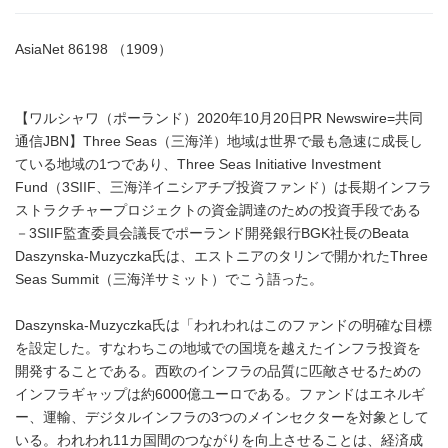
AsiaNet 86198 （1909）
【ワルシャワ（ポーランド）2020年10月20日PR Newswire=共同
通信JBN】Three Seas（三海洋）地域は世界で最も急速に成長し
ている地域の1つであり、Three Seas Initiative Investment
Fund（3SIIF、三海洋イニシアチブ投資ファンド）は長期インフラ
ストラクチャープロジェクトの資金調達のための投資手段である
－3SIIF監査委員会議長でポーランド開発銀行BGK社長のBeata
Daszynska-Muzyczka氏は、エストニアのタリンで開かれたThree
Seas Summit（三海洋サミット）でこう語った。
Daszynska-Muzyczka氏は「われわれはこのファンドの明確な目標
を設定した。すなわちこの地域での国境を越えたインフラ投資を
開発することである。西欧のインフラの品質に匹敵させるための
インフラギャップは約6000億ユーロである。ファンドはエネルギ
ー、運輸、デジタルインフラの3つのメインセクターを対象として
いる。われわれ11カ国間のつながりを向上させることは、経済成