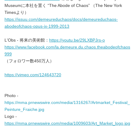
Museumに本社を置く “The Abode of Chaos” （The New York
Timesより）
https://issuu.com/demeureduchaos/docs/demeureduchaos-
abodeofchaos-opus-ix-1999-2013
L'Obs - 将来の美術館：
https://youtu.be/29LXBPJrs-o
https://www.facebook.com/la.demeure.du.chaos.theabodeofchaos
999
（フォロワー数450万人）
https://vimeo.com/124643720
Photo -
https://mma.prnewswire.com/media/1316267/Artmarket_Festival_
Japanese
Peinture_Fraiche.jpg
Logo -
https://mma.prnewswire.com/media/1009603/Art_Market_logo.jpg