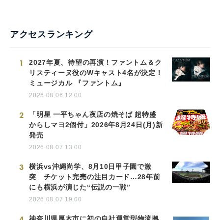
アクセスランキング
1
2027年夏、待望の再演！ファントム＆ク
リスティーヌ役のWキャスト4名が決定！
ミュージカル 『ファントム』
2026.08.06 12:00
2
「明星 一平ちゃん夜店の焼そば 超特盛
からしマヨ2個付」2026年8月24日(月)新
発売
2026.08.07 13:00
3
横浜vs沖縄尚学、8月10日甲子園で激
突 チケット完売の注目カード…28年前
にも横浜が演じた“伝説の一戦”
2026.08.07 19:00
4
神奈川県厚木市に初の自社運営型物流拠