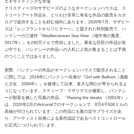
エキサイティングな市場
クリスティーズやサザビーズのようなオークションハウスは、ス
トリートアート作品を、とりわけ非常に有名な作品の販売をカタ
ログで提供することを好む傾向にあります。2020年7月、サザビー
ズは「レンブラントからリヒターへ」と題された特別販売で、バ
ンクシーの三連作『Mediterranean Sea View （地中海の風景、
2017年）』を290万ドルで売却しました。著名な巨匠の作品が並
ぶ中でも、バンクシーの作品への入札に人気が集まることは予測
のつくことではありました。
実際、バンクシーの作品がオークションハウスで販売されること
に関しては、2018年にバンクシー自身が『Girl with Balloon（風船
と少女、2006年）』を破壊して以来、多大な関心が寄せられるよ
うになっています。スティーブ・ラザリデスが撮影し、バンクシ
ーが額装を施した写真の作品、『Raising the steaks （2001年）』
は、2020年2月のArtcurialでのオークションで、8万4千500ドルの
高値が付けられています。この作品にも案の定サプライズがあ
り、アーティスト自身による真作認証であるペストコントロール
が正式につけられています。