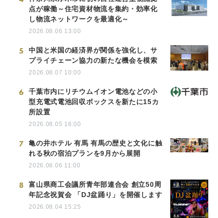
点が稼働～住宅資材物流を集約・効率化
し物流ネットワークを最適化～
2026.08.06 13:00
5
中国と米国の経済界が関係を強化し、サ
プライチェーン協力の新たな機会を模索
2026.08.07 10:00
6
千葉市内にリチウムイオン電池などの小
型充電式電池回収ボックスを新たに15カ
所設置
2026.08.05 16:00
7
亀の井ホテル 有馬 有馬の歴史と文化に触
れる秋の宿泊プランを9月から展開
2026.08.06 11:00
8
富山県商工会議所青年部連合会 創立50周
年記念祝賀会 「DJ盆踊り」を開催します
2026.08.04 15:25