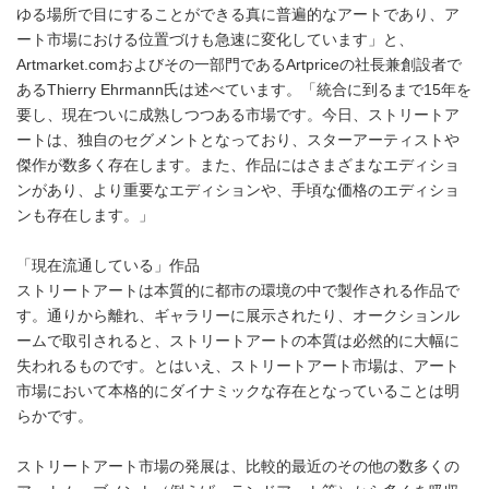
ゆる場所で目にすることができる真に普遍的なアートであり、ア
ート市場における位置づけも急速に変化しています」と、
Artmarket.comおよびその一部門であるArtpriceの社長兼創設者で
あるThierry Ehrmann氏は述べています。「統合に到るまで15年を
要し、現在ついに成熟しつつある市場です。今日、ストリートア
ートは、独自のセグメントとなっており、スターアーティストや
傑作が数多く存在します。また、作品にはさまざまなエディショ
ンがあり、より重要なエディションや、手頃な価格のエディショ
ンも存在します。」
「現在流通している」作品
ストリートアートは本質的に都市の環境の中で製作される作品で
す。通りから離れ、ギャラリーに展示されたり、オークションル
ームで取引されると、ストリートアートの本質は必然的に大幅に
失われるものです。とはいえ、ストリートアート市場は、アート
市場において本格的にダイナミックな存在となっていることは明
らかです。
ストリートアート市場の発展は、比較的最近のその他の数多くの