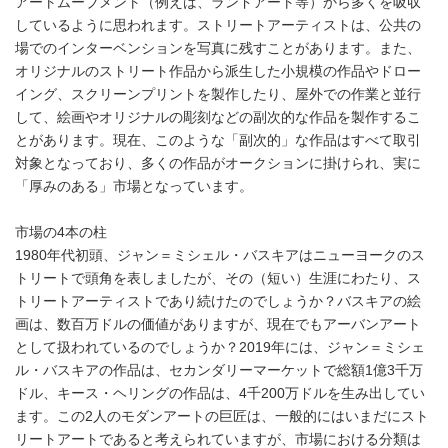
アートムーブメント（例えば、ランドアート等）から多くを吸収
しているように思われます。ストリートアーティストは、公共の
場でのインターベンションを写真に残すことがあります。また、
オリジナルのストリート作品から派生した小規模の作品やドロー
イング、スクリーンプリントを製作したり、屋外での作業と並行
して、絵画やオリジナルの彫刻などの副次的な作品を製作するこ
とがあります。現在、このような「副次的」な作品はすべて取引
対象となっており、多くの作品がオークションに掛けられ、実に
「厚みのある」市場となっています。
市場の4本の柱
1980年代初頭、ジャン＝ミシェル・バスキアはニューヨークのス
トリートで頭角を表しましたが、その（短い）生涯にわたり、ス
トリートアーティストであり続けたのでしょうか？バスキアの絵
画は、数百万ドルの価値がありますが、現在でもアーバンアート
として扱われているのでしょうか？2019年には、ジャン＝ミシェ
ル・バスキアの作品は、セカンダリーマーケットで総額1億3千万
ドル、キース・ヘリングの作品は、4千200万ドルを生み出してい
ます。この2人のモダンアートの巨匠は、一般的にはいまだにスト
リートアートであると考えられていますが、市場における分類は