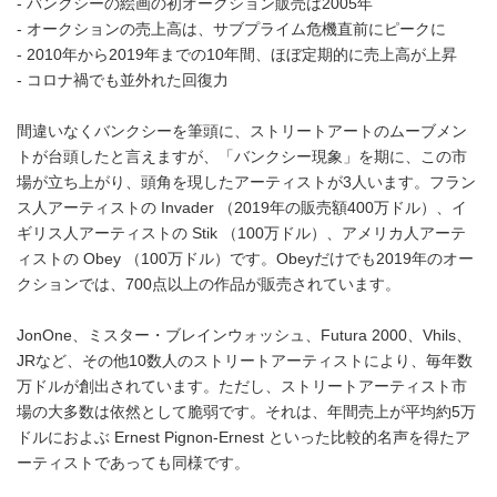
- バンクシーの絵画の初オークション販売は2005年
- オークションの売上高は、サブプライム危機直前にピークに
- 2010年から2019年までの10年間、ほぼ定期的に売上高が上昇
- コロナ禍でも並外れた回復力
間違いなくバンクシーを筆頭に、ストリートアートのムーブメン
トが台頭したと言えますが、「バンクシー現象」を期に、この市
場が立ち上がり、頭角を現したアーティストが3人います。フラン
ス人アーティストの Invader （2019年の販売額400万ドル）、イ
ギリス人アーティストの Stik （100万ドル）、アメリカ人アーテ
ィストの Obey （100万ドル）です。Obeyだけでも2019年のオー
クションでは、700点以上の作品が販売されています。
JonOne、ミスター・ブレインウォッシュ、Futura 2000、Vhils、
JRなど、その他10数人のストリートアーティストにより、毎年数
万ドルが創出されています。ただし、ストリートアーティスト市
場の大多数は依然として脆弱です。それは、年間売上が平均約5万
ドルにおよぶ Ernest Pignon-Ernest といった比較的名声を得たア
ーティストであっても同様です。