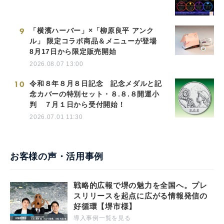
9
「横濱ハーバー」×「柳原良平 アンク
ル」 限定コラボ商品＆メニューが登場
8月17日から限定販売開始
2026.08.07 13:00
10
令和８年８月８日記念 記念メダルと記
念カバーの特別セット・８.８.８開運小
判 ７月１日から受付開始！
2026.07.01 11:30
お客様の声・活用事例
戦略的広報で堺の魅力を全国へ。プレ
スリリースを起点に広がる情報発信の
好循環【堺市様】
導入事例一覧を見る