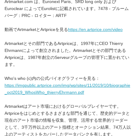
Artmarket.com は、Euronext Paris、SRD long only および
Euroclear によってEurolistに記載されています。7478 - ブルーム
バーグ：PRC - ロイター：ARTF
動画でArtmarketとArtpriceを見る
https://en.artprice.com/video
Artmarketとその部門であるArtpriceは、1997年にCEO Thierry
Ehrmannによって創立されました。Artmarketとその部門である
Artpriceは、1987年創立のServeurグループの管理下に置かれてい
ます。
Who's who (c)内の公式バイオグラフィーを見る：
https://imgpublic.artprice.com/img/wp/sites/11/2019/10/biographie
_oct2019_WhosWho_thierryEhrmann.pdf
Artmarketはアート市場におけるグローバルプレイヤーです。
Artpriceをはじめとするさまざまな部門を通じて、歴史的データと
現在のアート市場の情報を収集、管理、活用する世界的リーダー
として、3千万件以上のアート指標とオークション結果、74万人以
上のアーティストをカバーしたデータバンクを有します。