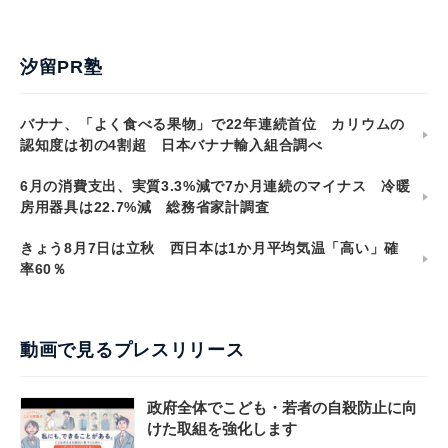
汐留PR塾
バナナ、「よく食べる果物」で22年連続首位 カリウムの
認知度は初の4割超 日本バナナ輸入組合調べ
6月の消費支出、実質3.3%減で7か月連続のマイナス 冷暖
房用器具は22.7%減 総務省家計調査
きょう8月7日は立秋 西日本は1か月平均気温「高い」確
率60％
動画で見るプレスリリース
政府全体でこども・若者の自殺防止に向
けた取組を強化します