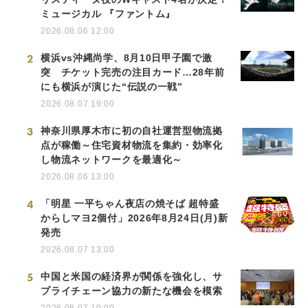
ミュージカル 『ファントム』
2026.08.06 12:00
2
横浜vs沖縄尚学、8月10日甲子園で激
突 チケット完売の注目カード…28年前
にも横浜が演じた“伝説の一戦”
2026.08.07 19:00
3
神奈川県厚木市に初の自社運営型物流拠
点が稼働～住宅資材物流を集約・効率化
し物流ネットワークを最適化～
2026.08.06 13:00
4
「明星 一平ちゃん夜店の焼そば 超特盛
からしマヨ2個付」2026年8月24日(月)新
発売
2026.08.07 13:00
5
中国と米国の経済界が関係を強化し、サ
プライチェーン協力の新たな機会を模索
2026.08.07 10:00