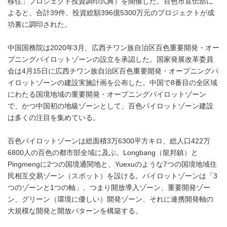
移住」プロジェクト投資調印式典）を開催した。百色市宣伝部に
よると、合計39件、投資総額396億5300万元のプロジェクトが成
功裏に調印された。
中国国務院は2020年3月、広西チワン族自治区百色重要開発・オー
プニングパイロットゾーンの設立を承認した。国家発展改革委員
会は4月15日に広西チワン族自治区百色重要開発・オープニングパ
イロットゾーンの建設実施計画を公布した。中国で8番目の全区域
にわたる国境地域の重要開発・オープニングパイロットゾーン
で、かつ中国初の地級ゾーンとして、百色パイロットゾーン建設
は多くの注目を集めている。
百色パイロットゾーンは総面積3万6300平方キロ、総人口422万
6800人の百色の都市部全域に及ぶ。Longbang（龍邦鎮）と
Pingmengに2つの国境通関地と、Yuexuのような7つの国境地域住
民相互交易ゾーン（スポット）を設ける。パイロットゾーンは「3
つのゾーンと1つの軸」、つまり開放導入ゾーン、重要開発ゾー
ン、グリーン（環境に優しい）開発ゾーン、それに連携開発軸の
大規模な開発と開放パターンを構築する。