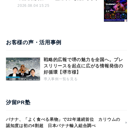
2026.08.04 15:25
お客様の声・活用事例
戦略的広報で堺の魅力を全国へ。プレ
スリリースを起点に広がる情報発信の
好循環【堺市様】
導入事例一覧を見る
汐留PR塾
バナナ、「よく食べる果物」で22年連続首位 カリウムの
認知度は初の4割超 日本バナナ輸入組合調べ