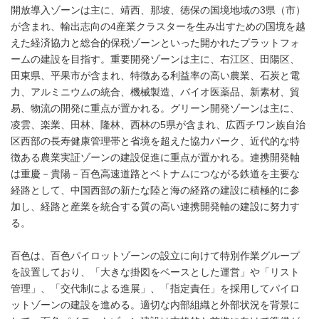
開放導入ゾーンは主に、靖西、那坡、徳保の国境地域の3県（市）
が含まれ、輸出志向の4産業クラスターを生み出すための国境を越
えた経済協力と総合的保税ゾーンといった開かれたプラットフォ
ームの建設を目指す。重要開発ゾーンは主に、右江区、田陽区、
田東県、平果市が含まれ、特徴ある利益率の高い農業、石炭と電
力、アルミニウムの統合、機械製造、バイオ医薬品、新素材、貿
易、物流の開発に重点が置かれる。グリーン開発ゾーンは主に、
凌雲、楽業、田林、隆林、西林の5県が含まれ、広西チワン族自治
区西部の長寿健康管理帯と省境を超えた協力パーク、近代的な特
徴ある農業実証ゾーンの建設促進に重点が置かれる。連携開発軸
は重慶－貴陽－百色高速道路とベトナムにつながる鉄道を主要な
経路として、中国西部の新たな陸と海の経路の建設に積極的に参
加し、経路と産業を統合する質の高い連携開発軸の建設に努力す
る。
百色は、百色パイロットゾーンの設立に向けて特別作業グループ
を設置しており、「大きな掛図をベースとした運営」や「リスト
管理」、「交代制による進展」、「指定責任」を採用してパイロ
ットゾーンの建設を進める。適切な内部組織と外部状況を背景に