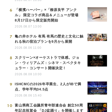
6
「横濱ハーバー」×「柳原良平 アンク
ル」 限定コラボ商品＆メニューが登場
8月17日から限定販売開始
2026.08.07 13:00
7
亀の井ホテル 有馬 有馬の歴史と文化に触
れる秋の宿泊プランを9月から展開
2026.08.06 11:00
8
スクリーン×オーケストラで体感。ジョ
ン・ウィリアムズ：シネマ・スペクタキ
ュラー・コンサート開催決定！
2026.08.08 10:00
9
ISHCMCの2026年卒業生、2人がIBで満
点、学年平均34.5点
2026.08.06 15:40
10
富山県商工会議所青年部連合会 創立50周
年記念祝賀会 「DJ盆踊り」を開催します