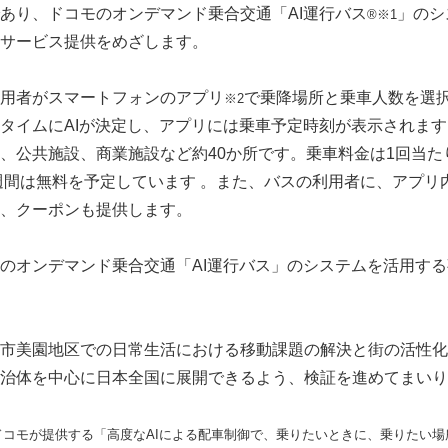
あり、ドコモのオンデマンド乗合交通「AI運行バス
」のシ
®※1
サービス提供をめざします。
用者がスマートフォンのアプリ
で乗降場所と乗車人数を選
※2
タイムにAIが決定し、アプリには乗車予定時刻が表示されま
、公共施設、商業施設など約40か所です。乗車料金は1回当たり
1週間は無料を予定しています 。また、バスの利用者に、アプリ
、クーポンも提供します。
オンデマンド乗合交通「AI運行バス」のシステムを活用する
市美園地区での日常生活における移動課題の解決と街の活性化
治体を中心に日本全国に展開できるよう、検証を進めてまいり
、ドコモが提供する「高度なAIによる配車制御で、乗りたいときに、乗りたい