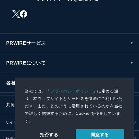
PRWIREサービス
PRWIREについて
各種お問い合わせ
当社では、「
プライバシーポリシー
」に定める通
り、本ウェブサイトとサービスを快適にご利用いた
共同通信社グループ
だき、また、どのように活用されているのかを当社
で詳しく把握するために、Cookie を使用していま
す。
サイトポリシー
プライバシーポリシー
同意する
拒否する
外部送信ポリシー
プレスリリース取扱基準