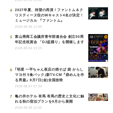
4
2027年夏、待望の再演！ファントム＆ク
リスティーヌ役のWキャスト4名が決定！
ミュージカル 『ファントム』
2026.08.06 12:00
5
富山県商工会議所青年部連合会 創立50周
年記念祝賀会 「DJ盆踊り」を開催します
2026.08.04 15:25
6
｢明星 一平ちゃん夜店の焼そば 袋 からし
マヨ付 5食パック｣新TV-CM『袋めんを作
る男篇』8月7日(金)全国放映
2026.08.07 07:30
7
亀の井ホテル 有馬 有馬の歴史と文化に触
れる秋の宿泊プランを9月から展開
2026.08.06 11:00