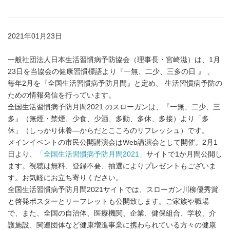
2021年01月23日
一般社団法人日本生活習慣病予防協会（理事長・宮崎滋）は、1月
23日を当協会の健康習慣標語より『一無、二少、三多の日 』 、
毎年2月を『全国生活習慣病予防月間』と定め、 生活習慣病予防の
ための情報発信を行っています。
全国生活習慣病予防月間2021 のスローガンは、『一無、二少、三
多』（無煙・禁煙、少食、少酒、多動、多休、多接）より「多
休」（しっかり休養―からだとこころのリフレッシュ）です。
メインイベントの市民公開講演会はWeb講演会として開催。2月1
日より、
「全国生活習慣病予防月間2021」
サイトで1か月間公開し
ます。視聴は無料、登録不要、抽選によりプレゼントもございま
す。お気軽にお立ち寄りください。
全国生活習慣病予防月間2021サイトでは、スローガン川柳優秀賞
と啓発ポスターとリーフレットも公開致します。ご家族や職場
で、また、全国の自治体、医療機関、企業、健保組合、学校、介
護施設、関連団体など健康増進事業に携わられている方々の健康