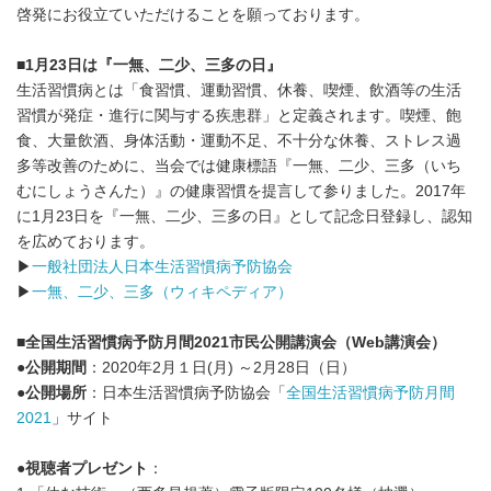
啓発にお役立ていただけることを願っております。
■
1
月
23
日は『一無、二少、三多の日』
生活習慣病とは「食習慣、運動習慣、休養、喫煙、飲酒等の生活
習慣が発症・進行に関与する疾患群」と定義されます。喫煙、飽
食、大量飲酒、身体活動・運動不足、不十分な休養、ストレス過
多等改善のために、当会では健康標語『一無、二少、三多（いち
むにしょうさんた）』の健康習慣を提言して参りました。2017年
に1月23日を『一無、二少、三多の日』として記念日登録し、認知
を広めております。
▶
一般社団法人日本生活習慣病予防協会
▶
一無、二少、三多（ウィキペディア）
■
全国生活習慣病予防月間
2021
市民公開講演会（Web講演会）
●
公開期間
：2020年2月１日(月) ～2月28日（日）
●
公開場所
：日本生活習慣病予防協会「
全国生活習慣病予防月間
2021
」サイト
●
視聴者プレゼント
：