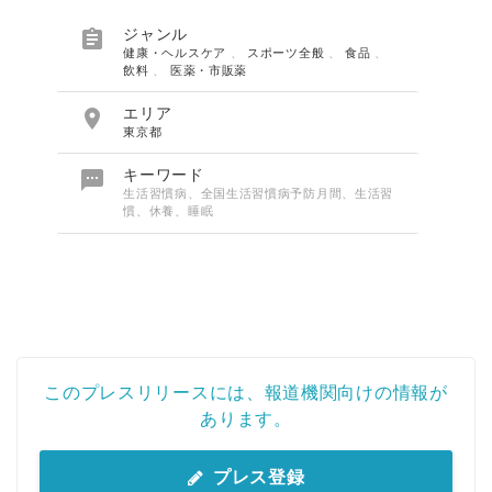

ジャンル
健康・ヘルスケア
、
スポーツ全般
、
食品
、
飲料
、
医薬・市販薬

エリア
東京都

キーワード
生活習慣病、全国生活習慣病予防月間、生活習
慣、休養、睡眠
このプレスリリースには、報道機関向けの情報が
あります。
プレス登録