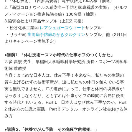
1.「休む技術」（西多昌規著）電子版限定100名様（抽選）
2.「新型コロナウイルス感染症ー予防と家庭看護の実際」（セルフ
メディケーション推進協議会編）100名様（抽選）
3.協賛会社より商品サンプル（上記2.同梱）
・松谷化学工業㈱
レアシュガースウィート
サンプル
・サラヤ㈱
歯周病予防歯みがきクルクリン
サンプル、他（2月1日
よりキャンペーン実施予定）
●
講演
1.
「休む技術ースマホ時代の仕事オフのつくりかた」
西多 昌規 先生 早稲田大学睡眠科学研究所 所長・スポーツ科学学
術院 准教授
内容：まじめな日本人は、休み下手！本来なら、私たちの生活の
質を上げるはずの技術革新が、逆に私たちの休日を蝕んでいる事
実も無視できません。ITの進歩によって、仕事と休日の境界線が
はっきりしなくなり、ともすれば仕事がオフの時間に容易に侵食
する時代ともいえる。Part 1 日本人はなぜ休み下手なのか、Part
2 休み方の知識と実践、Part 3 デジタル・オンライン社会おける休
み方
●
講演２
.
「休養でがん予防—その免疫学的根拠—」