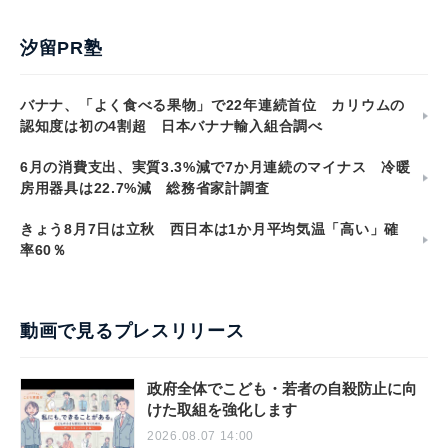
汐留PR塾
バナナ、「よく食べる果物」で22年連続首位 カリウムの
認知度は初の4割超 日本バナナ輸入組合調べ
6月の消費支出、実質3.3%減で7か月連続のマイナス 冷暖
房用器具は22.7%減 総務省家計調査
きょう8月7日は立秋 西日本は1か月平均気温「高い」確
率60％
動画で見るプレスリリース
政府全体でこども・若者の自殺防止に向
けた取組を強化します
2026.08.07 14:00