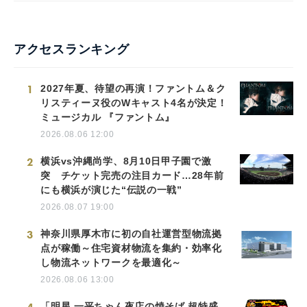
アクセスランキング
1
2027年夏、待望の再演！ファントム＆ク
リスティーヌ役のWキャスト4名が決定！
ミュージカル 『ファントム』
2026.08.06 12:00
2
横浜vs沖縄尚学、8月10日甲子園で激
突 チケット完売の注目カード…28年前
にも横浜が演じた“伝説の一戦”
2026.08.07 19:00
3
神奈川県厚木市に初の自社運営型物流拠
点が稼働～住宅資材物流を集約・効率化
し物流ネットワークを最適化～
2026.08.06 13:00
「明星 一平ちゃん夜店の焼そば 超特盛