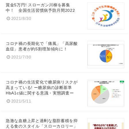
賞金5万円! スローガン川柳を募集
中！ 全国生活習慣病予防月間2022
2021/8/30
Japanese
コロナ禍の長期化で「痛風」「高尿酸
血症」患者が約5割増加傾向に！
2021/7/30
English
コロナ禍の生活変化で糖尿病リスクが
高まっている! ー糖尿病の診断基準
HbA1c値に関する意識・実態調査ー
2021/5/11
急激な血糖上昇と過剰な脂肪蓄積を抑
える食のスタイル「スローカロリー」