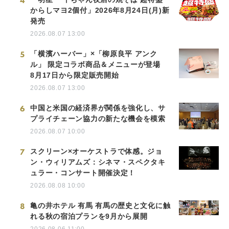
4
からしマヨ2個付」2026年8月24日(月)新
発売
2026.08.07 13:00
5
「横濱ハーバー」×「柳原良平 アンク
ル」 限定コラボ商品＆メニューが登場
8月17日から限定販売開始
2026.08.07 13:00
6
中国と米国の経済界が関係を強化し、サ
プライチェーン協力の新たな機会を模索
2026.08.07 10:00
7
スクリーン×オーケストラで体感。ジョ
ン・ウィリアムズ：シネマ・スペクタキ
ュラー・コンサート開催決定！
2026.08.08 10:00
8
亀の井ホテル 有馬 有馬の歴史と文化に触
れる秋の宿泊プランを9月から展開
2026.08.06 11:00