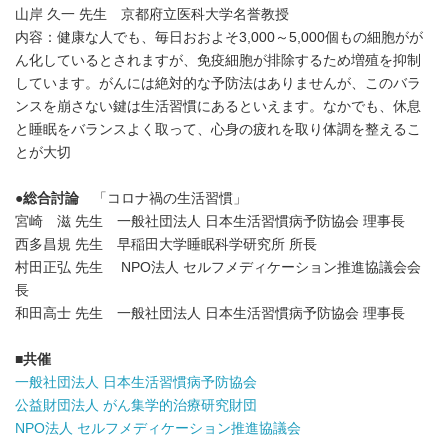
山岸 久一 先生 京都府立医科大学名誉教授
内容：健康な人でも、毎日おおよそ3,000～5,000個もの細胞がが
ん化しているとされますが、免疫細胞が排除するため増殖を抑制
しています。がんには絶対的な予防法はありませんが、このバラ
ンスを崩さない鍵は生活習慣にあるといえます。なかでも、休息
と睡眠をバランスよく取って、心身の疲れを取り体調を整えるこ
とが大切
●
総合討論
「コロナ禍の生活習慣」
宮崎 滋 先生 一般社団法人 日本生活習慣病予防協会 理事長
西多昌規 先生 早稲田大学睡眠科学研究所 所長
村田正弘 先生 NPO法人 セルフメディケーション推進協議会会
長
和田高士 先生 一般社団法人 日本生活習慣病予防協会 理事長
■
共催
一般社団法人 日本生活習慣病予防協会
公益財団法人 がん集学的治療研究財団
NPO法人 セルフメディケーション推進協議会