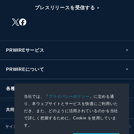
プレスリリースを受信する
PRWIREサービス
PRWIREについて
各種お問い合わせ
当社では、「
プライバシーポリシー
」に定める通
り、本ウェブサイトとサービスを快適にご利用いた
共同通信社グループ
だき、また、どのように活用されているのかを当社
で詳しく把握するために、Cookie を使用していま
す。
サイトポリシー
プライバシーポリシー