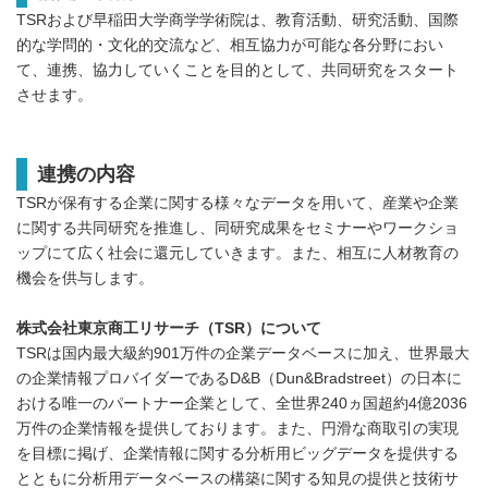
TSRおよび早稲田大学商学学術院は、教育活動、研究活動、国際
的な学問的・文化的交流など、相互協力が可能な各分野におい
て、連携、協力していくことを目的として、共同研究をスタート
させます。
連携の内容
TSRが保有する企業に関する様々なデータを用いて、産業や企業
に関する共同研究を推進し、同研究成果をセミナーやワークショ
ップにて広く社会に還元していきます。また、相互に人材教育の
機会を供与します。
株式会社東京商工リサーチ（TSR）について
TSRは国内最大級約901万件の企業データベースに加え、世界最大
の企業情報プロバイダーであるD&B（Dun&Bradstreet）の日本に
おける唯一のパートナー企業として、全世界240ヵ国超約4億2036
万件の企業情報を提供しております。また、円滑な商取引の実現
を目標に掲げ、企業情報に関する分析用ビッグデータを提供する
とともに分析用データベースの構築に関する知見の提供と技術サ