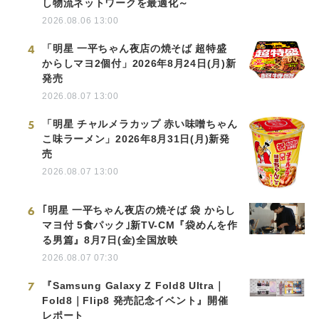
し物流ネットワークを最適化～
2026.08.06 13:00
4
「明星 一平ちゃん夜店の焼そば 超特盛
からしマヨ2個付」2026年8月24日(月)新
発売
2026.08.07 13:00
5
「明星 チャルメラカップ 赤い味噌ちゃん
こ味ラーメン」2026年8月31日(月)新発
売
2026.08.07 13:00
6
｢明星 一平ちゃん夜店の焼そば 袋 からし
マヨ付 5食パック｣新TV-CM『袋めんを作
る男篇』8月7日(金)全国放映
2026.08.07 07:30
7
『Samsung Galaxy Z Fold8 Ultra｜
Fold8｜Flip8 発売記念イベント』開催
レポート