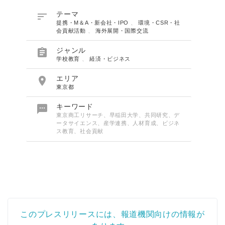

テーマ
提携・M＆A・新会社・IPO
、
環境・CSR・社
会貢献活動
、
海外展開・国際交流

ジャンル
学校教育
、
経済・ビジネス

エリア
東京都

キーワード
東京商工リサーチ、早稲田大学、共同研究、デ
ータサイエンス、産学連携、人材育成、ビジネ
ス教育、社会貢献
このプレスリリースには、報道機関向けの情報が