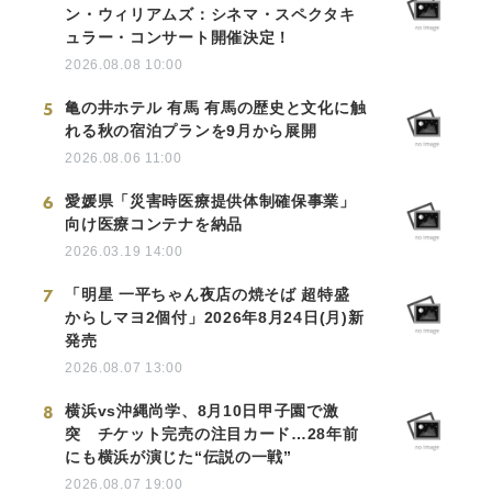
ン・ウィリアムズ：シネマ・スペクタキ
ュラー・コンサート開催決定！
2026.08.08 10:00
5
亀の井ホテル 有馬 有馬の歴史と文化に触
れる秋の宿泊プランを9月から展開
2026.08.06 11:00
6
愛媛県「災害時医療提供体制確保事業」
向け医療コンテナを納品
2026.03.19 14:00
7
「明星 一平ちゃん夜店の焼そば 超特盛
からしマヨ2個付」2026年8月24日(月)新
発売
2026.08.07 13:00
8
横浜vs沖縄尚学、8月10日甲子園で激
突 チケット完売の注目カード…28年前
にも横浜が演じた“伝説の一戦”
2026.08.07 19:00