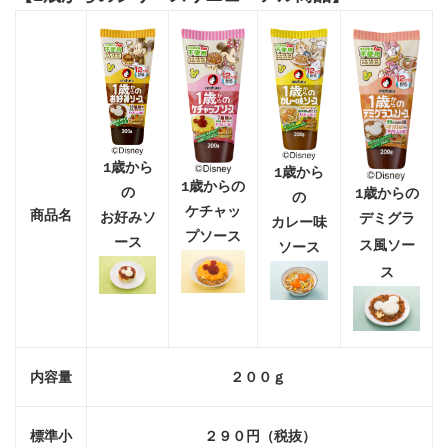
1歳から
1歳から
1歳からの
の
1歳からの
の
ケチャッ
商品名
お好みソ
デミグラ
カレー味
プソース
ース
ス風ソー
ソース
ス
内容量
２００ｇ
標
準小
２９０円（税抜）