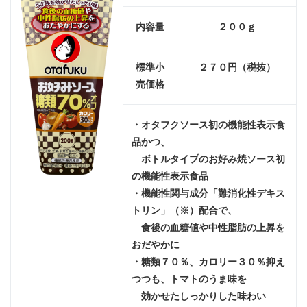
内容量
２００ｇ
標準小
２７０円（
税抜）
売価格
・オタフクソース初の機能性表示食
品かつ、
ボトルタイプのお好み焼ソース初
の機能性表示食品
・機能性関与成分「難消化性デキス
トリン」（※）配合で、
食後の血糖値や中性脂肪の上昇を
おだやかに
・糖類７０％、カロリー３０％抑え
つつも、
トマトのうま味を
効かせたしっかりした味わい