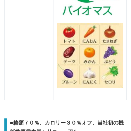
■糖類７０％、カロリー３０％オフ、当社初の機