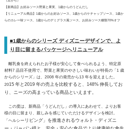
（左から）
【新商品】お好みソース野菜と果実、1歳からのうどんだし
【リニューアル商品】1歳からのお好みソース、1歳からのケチャップソース、1歳か
らのカレー味ソース、1歳からのデミグラス風ソース、お好みソース糖類70%オフ
■1歳からのシリーズ ディズニーデザインで、よ
り目に留まるパッケージへリニューアル
離乳食を終えられたお子様が安心して食べられるよう、特定原
材料7 品目不使用で、野菜と果実のやさしい味わいが特長の「1 歳
からのシリーズ」は、2008 年の発売から13 年を迎えました。
15 年と2019 年の売上を比較すると、148% 伸長してお
20
り、ニーズの高まっている商品といえます。
この度は、新商品「うどんだし」の導入にあわせて、よりお客
様の目に留まり、親しみを感じていただけるデザインを検討。
リビング」を推進されるウォルト・ディズニ
「ヘルシー
ー・ジャパン様と、安全・安心な食品でより健康的な食生