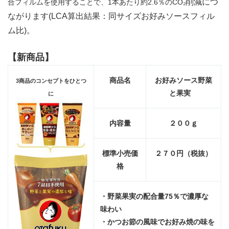
削減につ
合フィルムを使用することで、1本あたり約2.6％のCO₂
ながります(LCA算出結果：
同サイズお好みソースフィル
ム比)。
【新商品】
商品名
お好みソース野菜
3商品のコンセプトをひとつ
と果実
に
内
容量
２００ｇ
標準小売価
２７０円（税抜）
格
・野菜果実の配合量75％で濃厚な
味わい
・かつお節の風味でお好み焼の味を