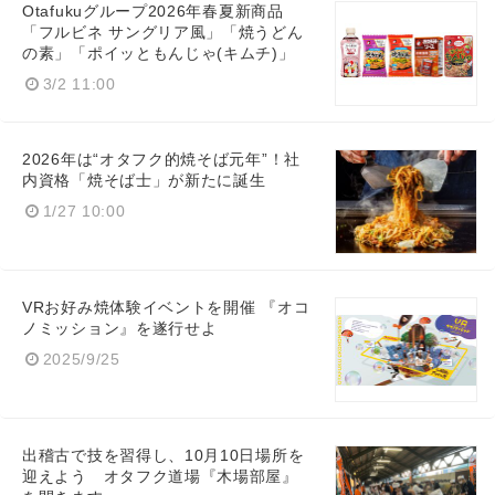
Otafukuグループ2026年春夏新商品
「フルビネ サングリア風」「焼うどん
の素」「ポイッともんじゃ(キムチ)」
3/2 11:00
2026年は“オタフク的焼そば元年”！社
内資格「焼そば士」が新たに誕生
1/27 10:00
VRお好み焼体験イベントを開催 『オコ
ノミッション』を遂行せよ
2025/9/25
出稽古で技を習得し、10月10日場所を
迎えよう オタフク道場『木場部屋』