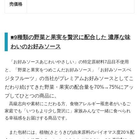
売価格
■9
種類の野菜と果実を贅沢に配合した 濃厚な味
わいのお好みソース
「お好みソースあじわいやさしい」の特定原材料7品目不使用
べ
と、「野菜と果実をつめこんだお好みソース」「お好みソース
ジタフルーツ」の当社がプレミアムお好みソースとしてこ
だわり続けてきた野菜・果実の配合量を70%→75%にアッ
プしてひとつの商品に。
高級志向や素材にこだわる方、食物アレルギー罹患者がいるご
家庭でも「いつもより少し贅沢に」家族みんなで一緒に食べられ
る幸福感をお届けする商品です。
また包材には、植物(さとうきび)由来原料のバイオマス度20％配