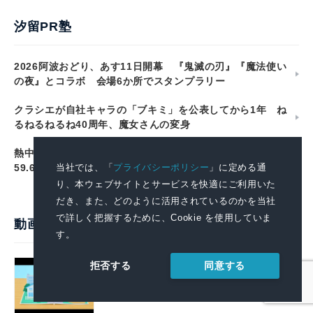
汐留PR塾
2026阿波おどり、あす11日開幕 『鬼滅の刃』『魔法使い
の夜』とコラボ 会場6か所でスタンプラリー
クラシエが自社キャラの「ブキミ」を公表してから1年 ね
るねるねるね40周年、魔女さんの変身
熱中症の救急搬送、7月27日〜8月2日は9,180人 高齢者が
59.6% 消防庁の速報値
当社では、「
プライバシーポリシー
」に定める通
り、本ウェブサイトとサービスを快適にご利用いた
だき、また、どのように活用されているのかを当社
で詳しく把握するために、Cookie を使用していま
動画で見るプレスリリース
す。
「環境広場さっぽろ 2026」に出展しまし
同意する
拒否する
た
2026.08.10 13:00