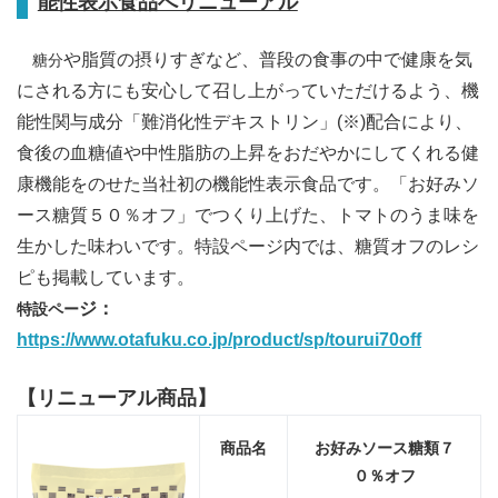
能性表示食品へリニューアル
や脂質の摂りすぎなど、普段の食事の中で健康を気
糖分
にされる方にも安心して召し上がっていただけるよう、機
能性関与成分「難消化性デキストリン」(※)配
合により、
食後の血糖値や中性脂肪の上昇をおだやかにしてくれる健
康機能をのせた当社初の機能性表示食品です。「お好みソ
ース糖質５０％オフ」でつくり上げた、トマトのうま味を
生かした味わいです。特設ページ内では、糖質オフのレシ
ピも掲載しています。
ジ：
特設ペー
https://www.otafuku.co.jp/product/sp/tourui70off
【リニューアル商品】
商品名
お好
みソース糖類７
０％オフ