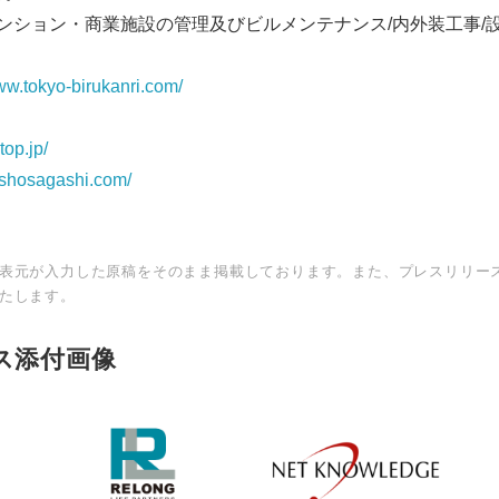
・マンション・商業施設の管理及びビルメンテナンス/内外装工事/
English
ww.tokyo-birukanri.com/
op.jp/
ushosagashi.com/
表元が入力した原稿をそのまま掲載しております。また、プレスリリー
たします。
ス添付画像