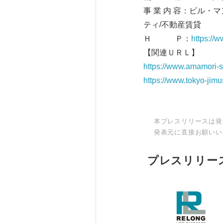
事 業 内 容：ビル
ティ/不動産賃貸
Ｈ Ｐ：
https://w
【関連ＵＲＬ】
https://www.amamori-st
https://www.tokyo-jim
本プレスリリースは発
発表元に直接お願いい
プレスリリー