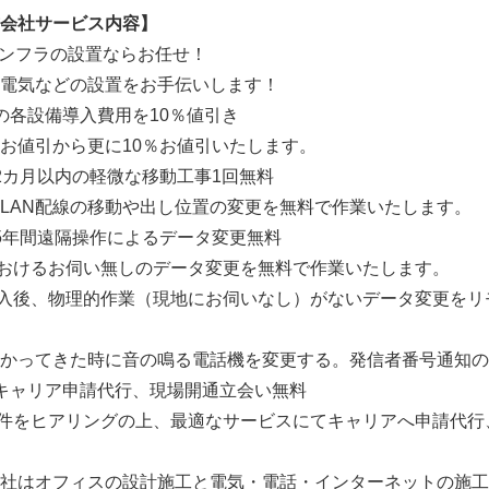
会社サービス内容】
インフラの設置ならお任せ！
電気などの設置をお手伝いします！
居時の各設備導入費用を10％値引き
引から更に10％お値引いたします。
ご入居後2カ月以内の軽微な移動工事1回
配線の移動や出し位置の変更を無料で作業いたします。
居後5年間遠隔操作によるデータ変更無料
けるお伺い無しのデータ変更を無料で作業いたし
物理的作業（現地にお伺いなし）がないデータ変更をリ
きた時に音の鳴る電話機を変更する。発信者番号通知の
T等のキャリア申請代行、現場開通立会い無料
アリングの上、最適なサービスにてキャリアへ申請代行、
社はオフィスの設計施工と電気・電話・インターネットの施工