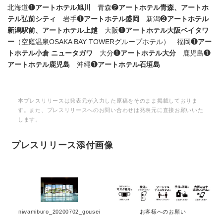
北海道❶
アートホテル旭川
青森❷
アートホテル青森、アートホ
テル弘前シティ
岩手❶
アートホテル盛岡
新潟❷
アートホテル
新潟駅前、アートホテル上越
大阪❶
アートホテル大阪ベイタワ
ー
（空庭温泉OSAKA BAY TOWERグループホテル） 福岡❶
アー
トホテル小倉 ニュータガワ
大分❶
アートホテル大分
鹿児島❶
アートホテル鹿児島
沖縄❶
アートホテル石垣島
本プレスリリースは発表元が入力した原稿をそのまま掲載しておりま
す。また、プレスリリースへのお問い合わせは発表元に直接お願いいた
します。
プレスリリース添付画像
niwamiburo_20200702_gousei
お客様へのお願い