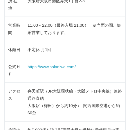
所 在
大阪府大阪市港区弁天1丁目2-3
地
営業時
11:00～22:00（最終入場 21:00） ※当面の間、短
間
縮営業しております。
休館日
不定休 月1回
公式Ｈ
https://www.solaniwa.com/
Ｐ
アクセ
弁天町駅（JR大阪環状線・大阪メトロ中央線）連絡
ス
通路直結
大阪駅（梅田）から約10分 / 関西国際空港から約
60分
施設内
約5,000坪を誇る関西最大級の敷地に天然温泉の露