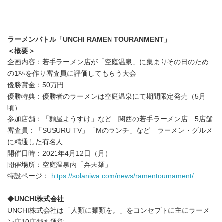
ラーメンバトル「
UNCHI RAMEN TOURANMENT
」
＜概要＞
企画内容：若手ラーメン店が「空庭温泉」に集まりその日のため
の1杯を作り審査員に評価してもらう大会
優勝賞金：50万円
優勝特典：優勝者のラーメンは空庭温泉にて期間限定発売（5月
頃）
参加店舗：「麵屋ようすけ」など 関西の若手ラーメン店 5店舗
審査員：「SUSURU TV」「Mのランチ」など ラーメン・グルメ
に精通した有名人
開催日時：2021年4月12日（月）
開催場所：空庭温泉内「弁天麺」
特設ページ：
https://solaniwa.com/news/ramentournament/
◆
UNCHI
株式会社
UNCHI株式会社は「人類に麺類を。」をコンセプトに主にラーメ
ン店10店舗を運営。