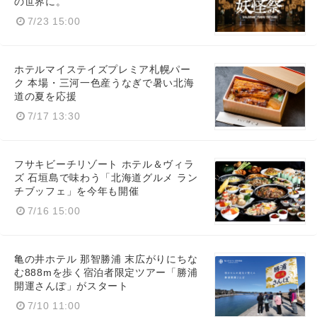
の世界に。
7/23 15:00
ホテルマイステイズプレミア札幌パー
ク 本場・三河一色産うなぎで暑い北海
道の夏を応援
7/17 13:30
フサキビーチリゾート ホテル＆ヴィラ
ズ 石垣島で味わう「北海道グルメ ラン
チブッフェ」を今年も開催
7/16 15:00
亀の井ホテル 那智勝浦 末広がりにちな
む888mを歩く宿泊者限定ツアー「勝浦
開運さんぽ」がスタート
7/10 11:00