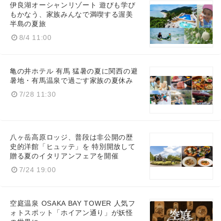
伊良湖オーシャンリゾート 遊びも学び
もかなう、家族みんなで満喫する渥美
半島の夏旅
8/4 11:00
亀の井ホテル 有馬 猛暑の夏に関西の避
暑地・有馬温泉で過ごす家族の夏休み
7/28 11:30
八ヶ岳高原ロッジ、普段は非公開の歴
史的洋館「ヒュッテ」を 特別開放して
贈る夏のイタリアンフェアを開催
7/24 19:00
空庭温泉 OSAKA BAY TOWER 人気フ
ォトスポット「ホイアン通り」が妖怪