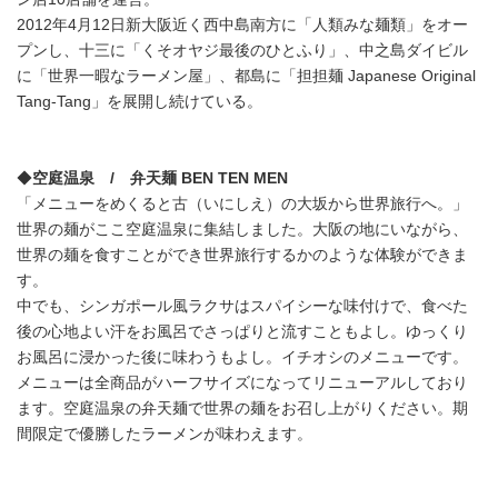
2012年4月12日新大阪近く西中島南方に「人類みな麺類」をオー
プンし、十三に「くそオヤジ最後のひとふり」、中之島ダイビル
に「世界一暇なラーメン屋」、都島に「担担麺 Japanese Original
Tang-Tang」を展開し続けている。
◆
空庭温泉
/
弁天麺
BEN TEN MEN
「メニューをめくると古（いにしえ）の大坂から世界旅行へ。」
世界の麺がここ空庭温泉に集結しました。大阪の地にいながら、
世界の麺を食すことができ世界旅行するかのような体験ができま
す。
中でも、シンガポール風ラクサはスパイシーな味付けで、食べた
後の心地よい汗をお風呂でさっぱりと流すこともよし。ゆっくり
お風呂に浸かった後に味わうもよし。イチオシのメニューです。
メニューは全商品がハーフサイズになってリニューアルしており
ます。空庭温泉の弁天麺で世界の麺をお召し上がりください。期
間限定で優勝したラーメンが味わえます。