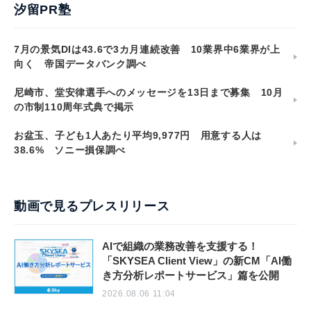
汐留PR塾
7月の景気DIは43.6で3カ月連続改善 10業界中6業界が上
向く 帝国データバンク調べ
尼崎市、堂安律選手へのメッセージを13日まで募集 10月
の市制110周年式典で掲示
お盆玉、子ども1人あたり平均9,977円 用意する人は
38.6% ソニー損保調べ
動画で見るプレスリリース
AIで組織の業務改善を支援する！
「SKYSEA Client View」の新CM「AI働
き方分析レポートサービス」篇を公開
2026.08.06 11:04