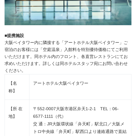
■
提携施設
大阪ベイタワー内に隣接する「アートホテル大阪ベイタワー」ご
宿泊のお客様には「空庭温泉」入館料を特別優待価格にてご利用
いただけます。同ホテル内のフロント、各直営レストランにてお
求めいただけます。詳しくは同ホテルスタッフ宛にお問い合わせ
ください。
【名
アートホテル大阪ベイタワー
称】
【所 在
〒552-0007大阪市港区弁天1-2-1 TEL：06-
地】
6577-1111（代）
交 通：JR大阪環状線「弁天町」駅北口／大阪メ
トロ中央線「弁天町」駅西口より連絡通路で直結