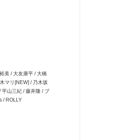
裕美 / 大友康平 / 大橋
夏木マリ[NEW] / 乃木坂
/ 平山三紀 / 藤井隆 / ブ
 / ROLLY
。