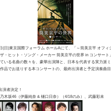
土)18日(日)東京国際フォーラム ホールAにて、「～筒美京平 オ
ザ・ヒット・ソング・メーカー 筒美京平の世界 in コンサー
ている名曲の数々を、豪華出演陣と、日本を代表する実力派ミ
作品でお送りする本コンサートの、最終出演者と予定演奏曲目
出演者決定！
木坂46（伊藤純奈 & 樋口日奈）（4/18のみ）、武藤彩未