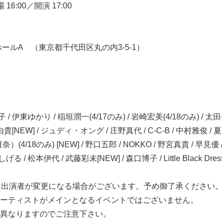
 16:00／開演 17:00
ールA （東京都千代田区丸の内3-5-1）
/ 伊東ゆかり / 稲垣潤一(4/17のみ) / 岩崎宏美(4/18のみ) / 太田
貴[NEW] / ジュディ・オング / 庄野真代 / C-C-B / 中村雅俊 / 
(4/18のみ) [NEW] / 野口五郎 / NOKKO / 野宮真貴 / 早見優 
/ 松本伊代 / 武藤彩未[NEW] / 森口博子 / Little Black Dress
り出演者が変更になる場合がございます。予め御了承ください
ーティストがメインとなるイベントではございません。
異なりますのでご注意下さい。