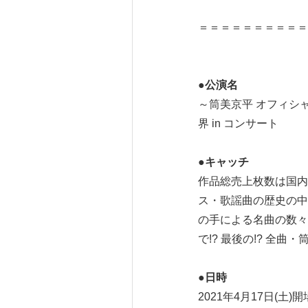
＝＝＝＝＝＝＝＝＝＝
●
公演名
～筒美京平 オフィシ
界 in コンサート
●
キャッチ
作品総売上枚数は国内
ス・歌謡曲の歴史の中
の手による名曲の数々
で!? 最後の!? 全
●
日時
2021年4月17日(土)開場