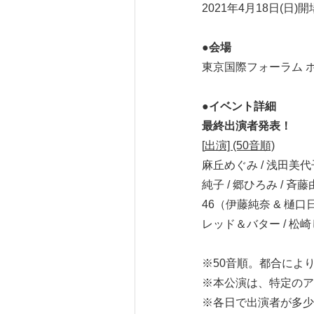
2021年4月18日(日)開場
●
会場
東京国際フォーラム ホ
●
イベント詳細
最終出演者発表！
[
出演] (50音順)
麻丘めぐみ / 浅田美代子 
純子 / 郷ひろみ / 斉藤由
46（伊藤純奈 & 樋口日奈）
レッド＆バター / 松崎しげる 
※50音順。都合によ
※本公演は、特定のア
※各日で出演者が多少