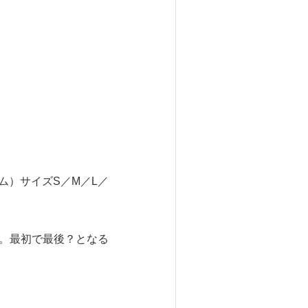
ム）サイズS／M／L／
る。最初で最後？となる