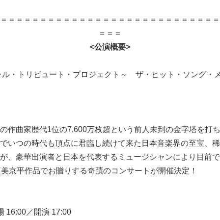
＝＝＝＝＝＝＝＝＝＝＝＝＝＝＝＝＝＝＝＝＝＝＝＝＝＝＝＝
＝＝＝
<
公演概要
>
ャル・トリビュート・プロジェクト～ ザ・ヒット・ソング・メ
の作曲家歴代1位の7,600万枚超という前人未到の金字塔を打
でいつの時代も頂点に君臨し続けて来た日本音楽界の至宝、稀
が、豪華出演者と日本を代表するミュージシャンにより目前で
曲・筒美京平作品でお贈りする奇蹟のコンサートが開催決定！
 16:00／開演 17:00