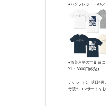
●パンフレット（A4／3
●筒美京平の世界 in
XL：3000円(税込)
チケットは、明日4月
奇蹟のコンサートをお