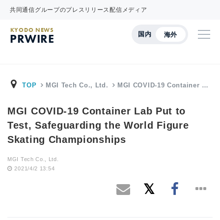
共同通信グループのプレスリリース配信メディア
KYODO NEWS
国内
海外
PRWIRE
TOP
MGI Tech Co., Ltd.
MGI COVID-19 Container …
MGI COVID-19 Container Lab Put to
Test, Safeguarding the World Figure
Skating Championships
MGI Tech Co., Ltd.
2021/4/2 13:54