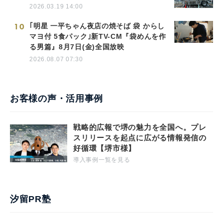
2026.03.19 14:00
10
｢明星 一平ちゃん夜店の焼そば 袋 からし
マヨ付 5食パック｣新TV-CM『袋めんを作
る男篇』8月7日(金)全国放映
2026.08.07 07:30
お客様の声・活用事例
戦略的広報で堺の魅力を全国へ。プレ
スリリースを起点に広がる情報発信の
好循環【堺市様】
導入事例一覧を見る
汐留PR塾