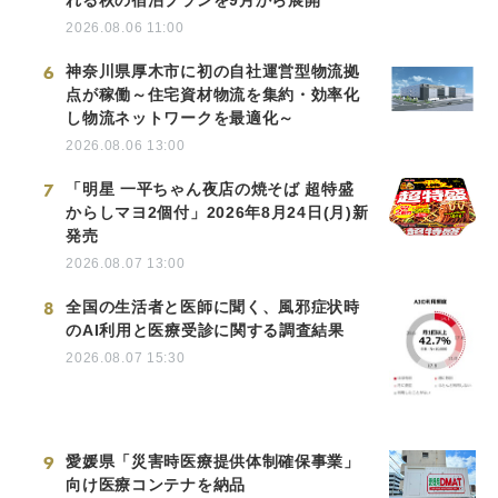
2026.08.06 11:00
6
神奈川県厚木市に初の自社運営型物流拠
点が稼働～住宅資材物流を集約・効率化
し物流ネットワークを最適化～
2026.08.06 13:00
7
「明星 一平ちゃん夜店の焼そば 超特盛
からしマヨ2個付」2026年8月24日(月)新
発売
2026.08.07 13:00
8
全国の生活者と医師に聞く、風邪症状時
のAI利用と医療受診に関する調査結果
2026.08.07 15:30
9
愛媛県「災害時医療提供体制確保事業」
向け医療コンテナを納品