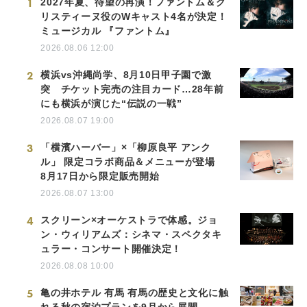
1
2027年夏、待望の再演！ファントム＆ク
リスティーヌ役のWキャスト4名が決定！
ミュージカル 『ファントム』
2026.08.06 12:00
2
横浜vs沖縄尚学、8月10日甲子園で激
突 チケット完売の注目カード…28年前
にも横浜が演じた“伝説の一戦”
2026.08.07 19:00
3
「横濱ハーバー」×「柳原良平 アンク
ル」 限定コラボ商品＆メニューが登場
8月17日から限定販売開始
2026.08.07 13:00
4
スクリーン×オーケストラで体感。ジョ
ン・ウィリアムズ：シネマ・スペクタキ
ュラー・コンサート開催決定！
2026.08.08 10:00
5
亀の井ホテル 有馬 有馬の歴史と文化に触
れる秋の宿泊プランを9月から展開