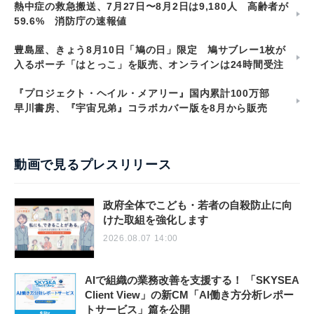
熱中症の救急搬送、7月27日〜8月2日は9,180人 高齢者が
59.6% 消防庁の速報値
豊島屋、きょう8月10日「鳩の日」限定 鳩サブレー1枚が
入るポーチ「はとっこ」を販売、オンラインは24時間受注
『プロジェクト・ヘイル・メアリー』国内累計100万部
早川書房、『宇宙兄弟』コラボカバー版を8月から販売
動画で見るプレスリリース
政府全体でこども・若者の自殺防止に向
けた取組を強化します
2026.08.07 14:00
AIで組織の業務改善を支援する！ 「SKYSEA
Client View」の新CM「AI働き方分析レポー
トサービス」篇を公開