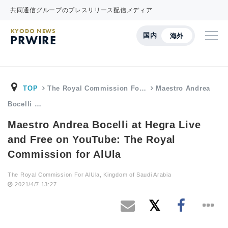
共同通信グループのプレスリリース配信メディア
KYODO NEWS
国内
海外
PRWIRE
TOP
The Royal Commission Fo…
Maestro Andrea
Bocelli …
Maestro Andrea Bocelli at Hegra Live
and Free on YouTube: The Royal
Commission for AlUla
The Royal Commission For AlUla, Kingdom of Saudi Arabia
2021/4/7 13:27