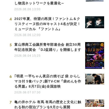
し物流ネットワークを最適化～
2026.08.06 13:00
4
2027年夏、待望の再演！ファントム＆ク
リスティーヌ役のWキャスト4名が決定！
ミュージカル 『ファントム』
2026.08.06 12:00
5
富山県商工会議所青年部連合会 創立50周
年記念祝賀会 「DJ盆踊り」を開催します
2026.08.04 15:25
6
｢明星 一平ちゃん夜店の焼そば 袋 からし
マヨ付 5食パック｣新TV-CM『袋めんを作
る男篇』8月7日(金)全国放映
2026.08.07 07:30
7
亀の井ホテル 有馬 有馬の歴史と文化に触
れる秋の宿泊プランを9月から展開