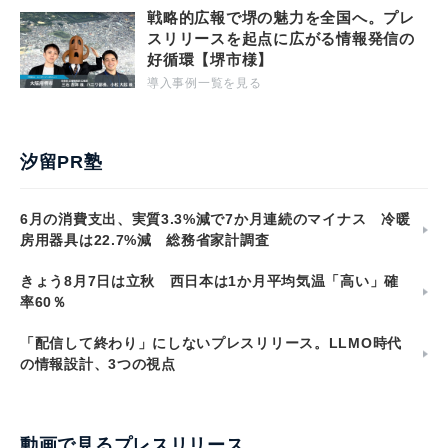
戦略的広報で堺の魅力を全国へ。プレ
スリリースを起点に広がる情報発信の
好循環【堺市様】
導入事例一覧を見る
汐留PR塾
6月の消費支出、実質3.3%減で7か月連続のマイナス 冷暖
房用器具は22.7%減 総務省家計調査
きょう8月7日は立秋 西日本は1か月平均気温「高い」確
率60％
「配信して終わり」にしないプレスリリース。LLMO時代
の情報設計、3つの視点
動画で見るプレスリリース