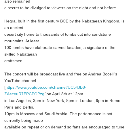
also remained
a secret to be divulged to viewers on the night and not before.
Hegra, built in the first century BCE by the Nabataean Kingdom, is
an ancient
desert city home to thousands of tombs cut into sandstone
mountains. At least
100 tombs have elaborate carved facades, a signature of the
skilled Nabataean
craftsmen.
The concert will be broadcast live and free on Andrea Bocelli's
YouTube channel
[
https://www.youtube.com/channel/UCb4JB8-
ZAeceuR7EPCPOPzg
]on April 8th at 12pm
in Los Angeles, 3pm in New York, 8pm in London, 9pm in Rome,
Paris and Berlin,
10pm in Moscow and Saudi Arabia. The performance is not
currently being made
available on repeat or on demand so fans are encouraged to tune