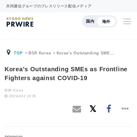
共同通信グループのプレスリリース配信メディア
KYODO NEWS
国内
海外
PRWIRE
TOP
BSR Korea
Korea's Outstanding SME…
Korea's Outstanding SMEs as Frontline
Fighters against COVID-19
BSR Korea
2021/4/12 10:35