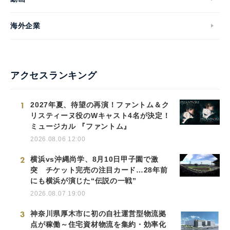
海外企業
アクセスランキング
1
2027年夏、待望の再演！ファントム＆ク
リスティーヌ役のWキャスト4名が決定！
ミュージカル 『ファントム』
2026.08.06 12:00
2
横浜vs沖縄尚学、8月10日甲子園で激
突 チケット完売の注目カード…28年前
にも横浜が演じた“伝説の一戦”
2026.08.07 19:00
3
神奈川県厚木市に初の自社運営型物流拠
点が稼働～住宅資材物流を集約・効率化