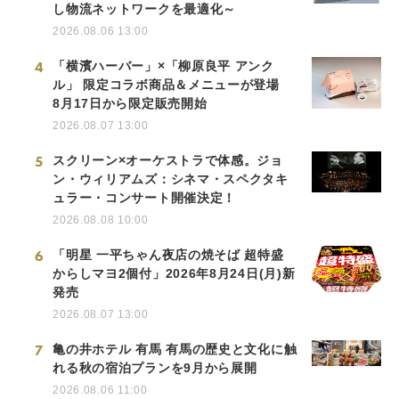
し物流ネットワークを最適化～
2026.08.06 13:00
4
「横濱ハーバー」×「柳原良平 アンク
ル」 限定コラボ商品＆メニューが登場
8月17日から限定販売開始
2026.08.07 13:00
5
スクリーン×オーケストラで体感。ジョ
ン・ウィリアムズ：シネマ・スペクタキ
ュラー・コンサート開催決定！
2026.08.08 10:00
6
「明星 一平ちゃん夜店の焼そば 超特盛
からしマヨ2個付」2026年8月24日(月)新
発売
2026.08.07 13:00
7
亀の井ホテル 有馬 有馬の歴史と文化に触
れる秋の宿泊プランを9月から展開
2026.08.06 11:00