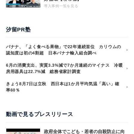
導入事例一覧を見る
汐留PR塾
バナナ、「よく食べる果物」で22年連続首位 カリウムの
認知度は初の4割超 日本バナナ輸入組合調べ
6月の消費支出、実質3.3%減で7か月連続のマイナス 冷暖
房用器具は22.7%減 総務省家計調査
きょう8月7日は立秋 西日本は1か月平均気温「高い」確
率60％
動画で見るプレスリリース
政府全体でこども・若者の自殺防止に向