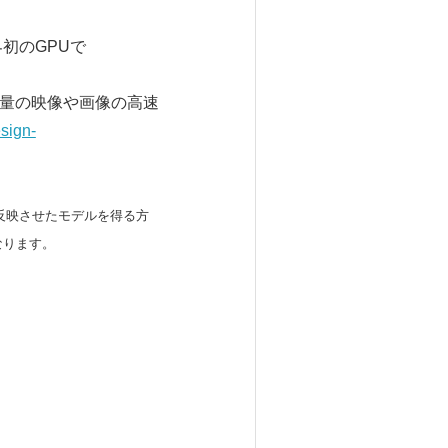
初のGPUで
容量の映像や画像の高速
esign-
反映させたモデルを得る方
なります。