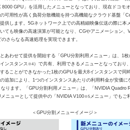
ro RTX 8000 GPU」を活用したメニューとなっており、現在ド
の可用性が高く負荷分散機能を持つ高機能なクラウド基盤「Comp
提供します。5Gネットワーク上での高精細映像伝送の際に本
いても映像の高速演算が可能となり、CGやアニメーション、V
どのさらなる高速処理を実現できます。
あわせて提供を開始する「GPU分割利用メニュー」は、1枚
インスタンス
）で共有、利用できるメニューとなっており
※4
することができなかった1枚のGPUを最大8インスタンスで同
の追加により、1つのインスタンスあたりの利用料金が安価に
ります。「GPU分割利用メニュー」は、「NVIDIA Quadro 
ニューとして提供中の「NVIDIA V100
メニュー」でもご
※5
＜GPU分割メニューイメージ＞