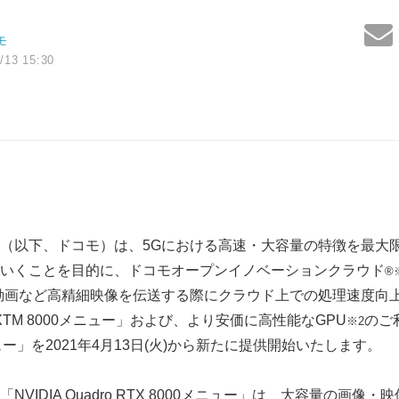
モ
/13 15:30
（以下、ドコモ）は、5Gにおける高速・大容量の特徴を最大
いくことを目的に、ドコモオープンイノベーションクラウド
®
動画など高精細映像を伝送する際にクラウド上での処理速度向
o RTXTM 8000メニュー」および、より安価に高性能なGPU
のご
※2
ー」を2021年4月13日(火)から新たに提供開始いたします。
VIDIA Quadro RTX 8000メニュー」は、大容量の画像