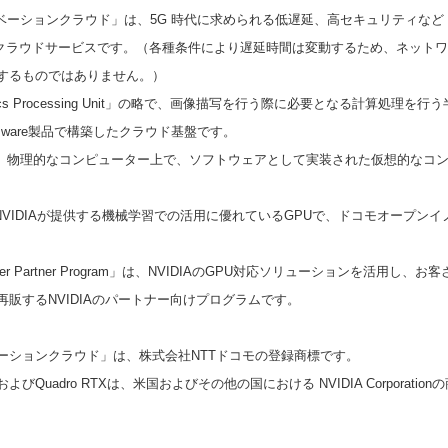
ションクラウド」は、5G 時代に求められる低遅延、高セキュリティなど MEC（Mu
を持つクラウドサービスです。（各種条件により遅延時間は変動するため、ネット
するものではありません。）
hics Processing Unit」の略で、画像描写を行う際に必要となる計算処理
、VMware製品で構築したクラウド基盤です。
は、物理的なコンピューター上で、ソフトウェアとして実装された仮想的なコ
0」は、NVIDIAが提供する機械学習での活用に優れているGPUで、ドコモオープ
 Provider Partner Program」は、NVIDIAのGPU対応ソリューションを活
Japanese
販するNVIDIAのパートナー向けプログラムです。
ーションクラウド」は、株式会社NTTドコモの登録商標です。
ロゴおよびQuadro RTXは、米国およびその他の国における NVIDIA Corporat