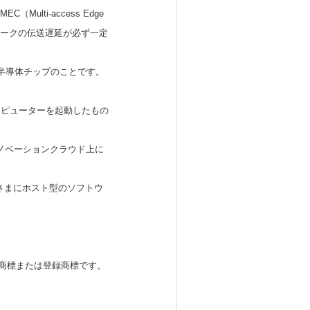
lti‐access Edge
ワークの伝送遅延が必ず一定
を行う半導体チップのことです。
ンピューターを起動したもの
ンイノベーションクラウド上に
用し、お客さまにホスト型のソフトウ
ionの商標または登録商標です。