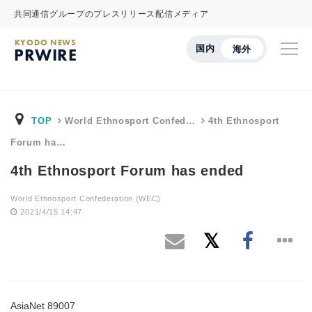
共同通信グループのプレスリリース配信メディア
KYODO NEWS
国内
海外
PRWIRE
TOP
World Ethnosport Confed…
4th Ethnosport
Forum ha…
4th Ethnosport Forum has ended
World Ethnosport Confederation (WEC)
2021/4/15 14:47
AsiaNet 89007