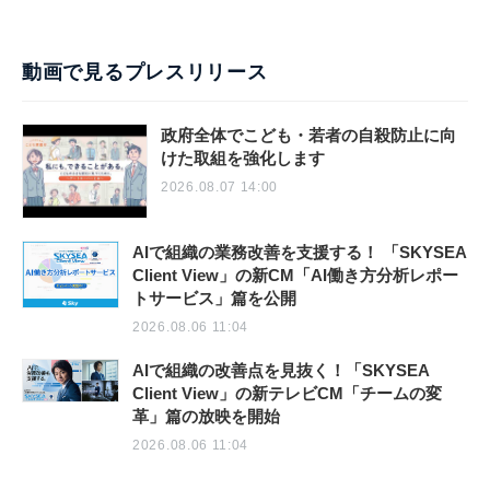
動画で見るプレスリリース
政府全体でこども・若者の自殺防止に向
けた取組を強化します
2026.08.07 14:00
AIで組織の業務改善を支援する！ 「SKYSEA
Client View」の新CM「AI働き方分析レポー
トサービス」篇を公開
2026.08.06 11:04
AIで組織の改善点を見抜く！「SKYSEA
Client View」の新テレビCM「チームの変
革」篇の放映を開始
2026.08.06 11:04