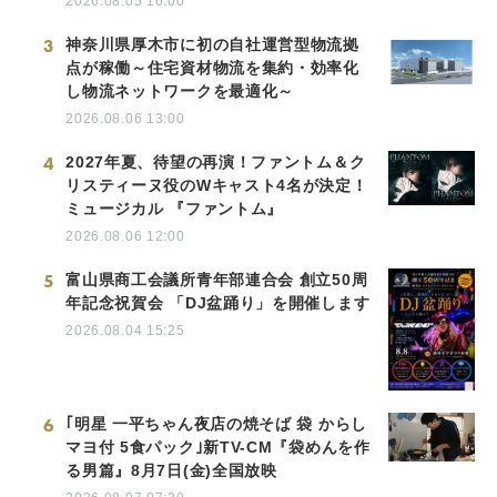
2026.08.05 16:00
3
神奈川県厚木市に初の自社運営型物流拠
点が稼働～住宅資材物流を集約・効率化
し物流ネットワークを最適化～
2026.08.06 13:00
4
2027年夏、待望の再演！ファントム＆ク
リスティーヌ役のWキャスト4名が決定！
ミュージカル 『ファントム』
2026.08.06 12:00
5
富山県商工会議所青年部連合会 創立50周
年記念祝賀会 「DJ盆踊り」を開催します
2026.08.04 15:25
6
｢明星 一平ちゃん夜店の焼そば 袋 からし
マヨ付 5食パック｣新TV-CM『袋めんを作
る男篇』8月7日(金)全国放映