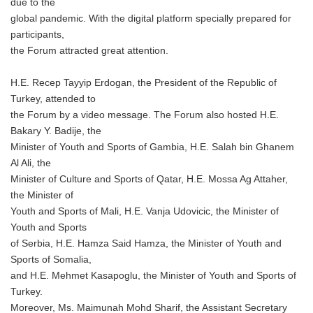
due to the
global pandemic. With the digital platform specially prepared for
participants,
the Forum attracted great attention.
H.E. Recep Tayyip Erdogan, the President of the Republic of
Turkey, attended to
the Forum by a video message. The Forum also hosted H.E.
Bakary Y. Badije, the
Minister of Youth and Sports of Gambia, H.E. Salah bin Ghanem
Al Ali, the
Minister of Culture and Sports of Qatar, H.E. Mossa Ag Attaher,
the Minister of
Youth and Sports of Mali, H.E. Vanja Udovicic, the Minister of
Youth and Sports
of Serbia, H.E. Hamza Said Hamza, the Minister of Youth and
Sports of Somalia,
and H.E. Mehmet Kasapoglu, the Minister of Youth and Sports of
Turkey.
Moreover, Ms. Maimunah Mohd Sharif, the Assistant Secretary