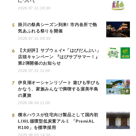
について
2026.07.31 16:30
5
掛川の祭典シーズン到来! 市内各所で熱
気あふれる祭りを開催
2026.07.31 09:30
6
【大好評】サブウェイ×「はぴだんぶい」
店頭キャンペーン 『はぴサブサマー！』
第2弾開催のお知らせ
2026.07.31 11:00
7
伊良湖オーシャンリゾート 遊びも学びも
かなう、家族みんなで満喫する渥美半島
の夏旅
2026.08.04 11:00
8
積水ハウスが住宅向け製品として国内初
LIXIL循環型低炭素アルミ 「PremiAL
R100」を標準採用
2026.08.03 14:30