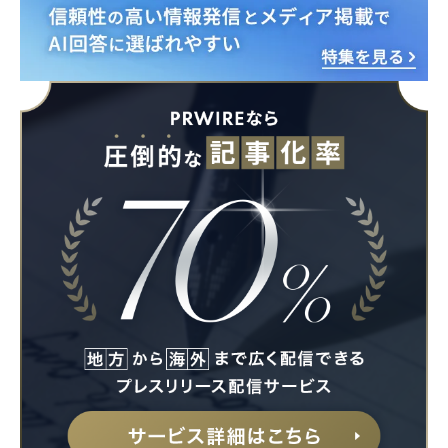
Japanese
English