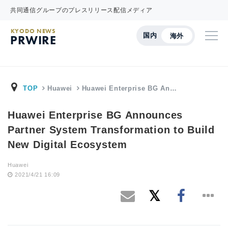
共同通信グループのプレスリリース配信メディア
KYODO NEWS
国内
海外
PRWIRE
TOP
Huawei
Huawei Enterprise BG An…
Huawei Enterprise BG Announces
Partner System Transformation to Build
New Digital Ecosystem
Huawei
2021/4/21 16:09