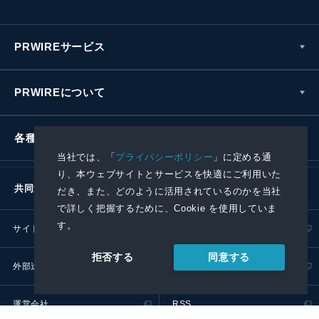
PRWIREサービス
PRWIREについて
各種お問い合わせ
当社では、「
プライバシーポリシー
」に定める通
り、本ウェブサイトとサービスを快適にご利用いた
共同通信社グループ
だき、また、どのように活用されているのかを当社
で詳しく把握するために、Cookie を使用していま
す。
サイトポリシー
プライバシーポリシー
同意する
拒否する
外部送信ポリシー
プレスリリース取扱基準
運営会社
RSS