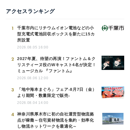
アクセスランキング
1
千葉市内にリチウムイオン電池などの小
型充電式電池回収ボックスを新たに15カ
所設置
2026.08.05 16:00
2
2027年夏、待望の再演！ファントム＆ク
リスティーヌ役のWキャスト4名が決定！
ミュージカル 『ファントム』
2026.08.06 12:00
3
「地中海本まぐろ」フェア-8月7日（金）
より期間・数量限定で販売-
2026.08.04 14:00
4
神奈川県厚木市に初の自社運営型物流拠
点が稼働～住宅資材物流を集約・効率化
し物流ネットワークを最適化～