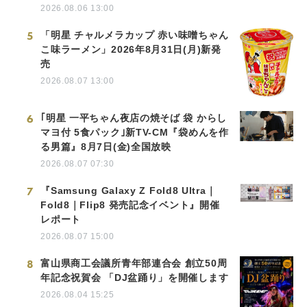
2026.08.06 13:00
5
「明星 チャルメラカップ 赤い味噌ちゃん
こ味ラーメン」2026年8月31日(月)新発
売
2026.08.07 13:00
6
｢明星 一平ちゃん夜店の焼そば 袋 からし
マヨ付 5食パック｣新TV-CM『袋めんを作
る男篇』8月7日(金)全国放映
2026.08.07 07:30
7
『Samsung Galaxy Z Fold8 Ultra｜
Fold8｜Flip8 発売記念イベント』開催
レポート
2026.08.07 15:00
8
富山県商工会議所青年部連合会 創立50周
年記念祝賀会 「DJ盆踊り」を開催します
2026.08.04 15:25