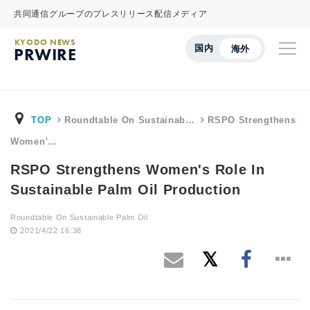
共同通信グループのプレスリリース配信メディア
KYODO NEWS
国内
海外
PRWIRE
TOP
Roundtable On Sustainab…
RSPO Strengthens
Women'…
RSPO Strengthens Women's Role In
Sustainable Palm Oil Production
Roundtable On Sustainable Palm Oil
2021/4/22 16:38