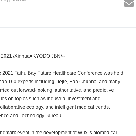
2, 2021 /Xinhua=KYODO JBN/--
the 2021 Taihu Bay Future Healthcare Conference was held
than 160 experts including Hejie, Fan Chunhai and many
ied out forward-looking, authoritative, and predictive
es on topics such as industrial investment and
llaborative ecology, and intelligent medical trends,
ence and Technology Bureau.
andmark event in the development of Wuxi's biomedical