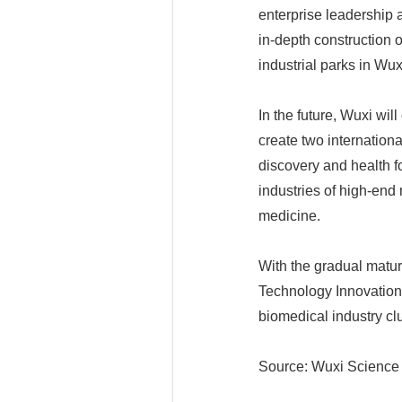
enterprise leadership a
in-depth construction o
industrial parks in Wux
In the future, Wuxi wil
create two internationa
discovery and health fo
industries of high-end
medicine.
With the gradual matur
Technology Innovation C
biomedical industry cl
Source: Wuxi Science