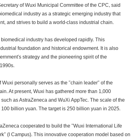
Secretary of Wuxi Municipal Committee of the CPC, said
biomedical industry as a strategic emerging industry that
nt, and strives to build a world-class industrial chain.
s biomedical industry has developed rapidly. This
dustrial foundation and historical endowment. It is also
vernment's strategy and the pioneering spirit of the
 1990s.
Wuxi personally serves as the "chain leader" of the
ain. At present, Wuxi has gathered more than 1,000
 such as AstraZeneca and WuXi AppTec. The scale of the
100 billion yuan. The target is 250 billion yuan in 2025.
aZeneca cooperated to build the "Wuxi International Life
rk" (I Campus). This innovative cooperation model based on