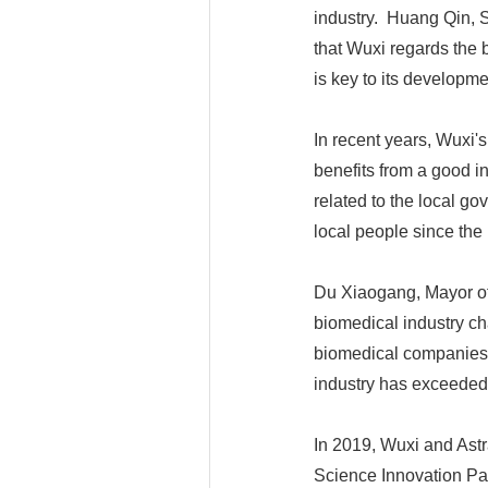
industry. Huang Qin, 
that Wuxi regards the 
is key to its developme
In recent years, Wuxi'
benefits from a good in
related to the local go
local people since the
Du Xiaogang, Mayor of 
biomedical industry ch
biomedical companies
industry has exceeded 
In 2019, Wuxi and Astr
Science Innovation Pa