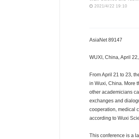
2021/4/22 19:10
AsiaNet 89147
WUXI, China, April 2
From April 21 to 23, 
in Wuxi, China. More 
other academicians carr
exchanges and dialogu
cooperation, medical co
according to Wuxi Sci
This conference is a l