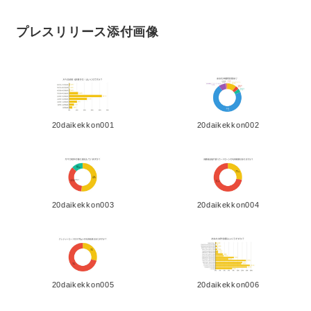
プレスリリース添付画像
20daikekkon001
20daikekkon002
20daikekkon003
20daikekkon004
20daikekkon005
20daikekkon006