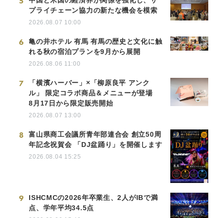
5
プライチェーン協力の新たな機会を模索
2026.08.07 10:00
6
亀の井ホテル 有馬 有馬の歴史と文化に触
れる秋の宿泊プランを9月から展開
2026.08.06 11:00
7
「横濱ハーバー」×「柳原良平 アンク
ル」 限定コラボ商品＆メニューが登場
8月17日から限定販売開始
2026.08.07 13:00
8
富山県商工会議所青年部連合会 創立50周
年記念祝賀会 「DJ盆踊り」を開催します
2026.08.04 15:25
9
ISHCMCの2026年卒業生、2人がIBで満
点、学年平均34.5点