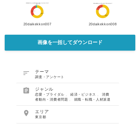
20daikekkon007
20daikekkon008
画像を一括してダウンロード

テーマ
調査・アンケート

ジャンル
恋愛・ブライダル
、
経済・ビジネス
、
消費
者動向・消費者問題
、
就職・転職・人材派遣
Japanese

エリア
東京都