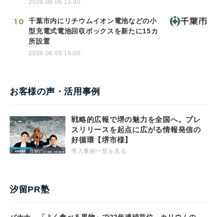
2026.08.06 15:40
10
千葉市内にリチウムイオン電池などの小
型充電式電池回収ボックスを新たに15カ
所設置
2026.08.05 16:00
お客様の声・活用事例
戦略的広報で堺の魅力を全国へ。プレ
スリリースを起点に広がる情報発信の
好循環【堺市様】
導入事例一覧を見る
汐留PR塾
バナナ、「よく食べる果物」で22年連続首位 カリウムの