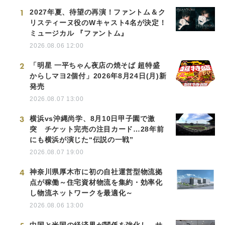
1
2027年夏、待望の再演！ファントム＆ク
リスティーヌ役のWキャスト4名が決定！
ミュージカル 『ファントム』
2026.08.06 12:00
2
「明星 一平ちゃん夜店の焼そば 超特盛
からしマヨ2個付」2026年8月24日(月)新
発売
2026.08.07 13:00
3
横浜vs沖縄尚学、8月10日甲子園で激
突 チケット完売の注目カード…28年前
にも横浜が演じた“伝説の一戦”
2026.08.07 19:00
4
神奈川県厚木市に初の自社運営型物流拠
点が稼働～住宅資材物流を集約・効率化
し物流ネットワークを最適化～
2026.08.06 13:00
中国と米国の経済界が関係を強化し、サ