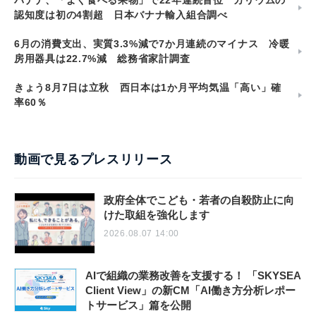
認知度は初の4割超 日本バナナ輸入組合調べ
6月の消費支出、実質3.3%減で7か月連続のマイナス 冷暖
房用器具は22.7%減 総務省家計調査
きょう8月7日は立秋 西日本は1か月平均気温「高い」確
率60％
動画で見るプレスリリース
政府全体でこども・若者の自殺防止に向
けた取組を強化します
2026.08.07 14:00
AIで組織の業務改善を支援する！ 「SKYSEA
Client View」の新CM「AI働き方分析レポー
トサービス」篇を公開