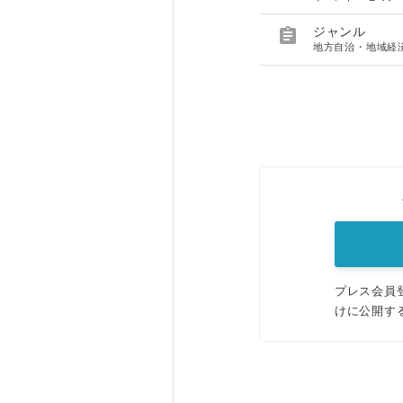

ジャンル
地方自治・地域経
プレス会員
けに公開す