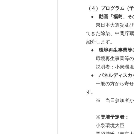
（４）プログラム（予
●
動画「福島、そ
東日本大震災及び東
てきた除染、中間貯蔵
紹介します。
●
環境再生事業等
環境再生事業等の状
説明者：小泉環境
●
パネルディスカ
一般の方から寄せら
す。
※ 当日参加者から
※
登壇予定者：
小泉環境大臣
開沼博氏（東京大学